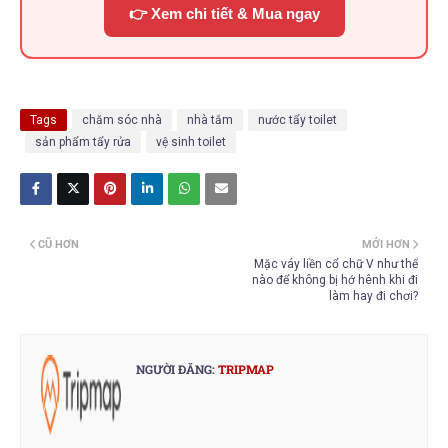
👉 Xem chi tiết & Mua ngay
Tags
chăm sóc nhà
nhà tắm
nước tẩy toilet
sản phẩm tẩy rửa
vệ sinh toilet
CŨ HƠN
MỚI HƠN
Mặc váy liền cổ chữ V như thế
nào để không bị hớ hênh khi đi
làm hay đi chơi?
NGƯỜI ĐĂNG:
TRIPMAP