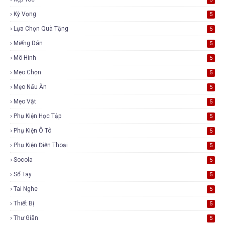
Kỳ Vọng
5
Lựa Chọn Quà Tặng
5
Miếng Dán
5
Mô Hình
5
Mẹo Chọn
5
Mẹo Nấu Ăn
5
Mẹo Vặt
5
Phụ Kiện Học Tập
5
Phụ Kiện Ô Tô
5
Phụ Kiện Điện Thoại
5
Socola
5
Sổ Tay
5
Tai Nghe
5
Thiết Bị
5
Thư Giãn
5