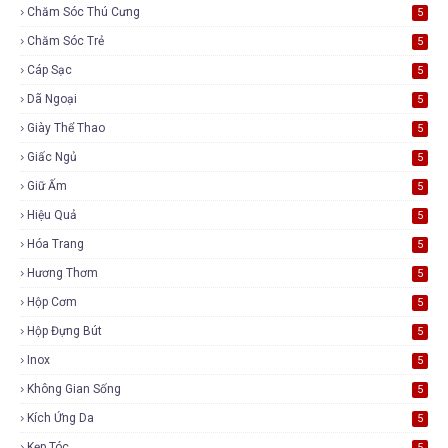
Chăm Sóc Thú Cưng
5
Chăm Sóc Trẻ
5
Cáp Sạc
5
Dã Ngoại
5
Giày Thể Thao
5
Giấc Ngủ
5
Giữ Ấm
5
Hiệu Quả
5
Hóa Trang
5
Hương Thơm
5
Hộp Cơm
5
Hộp Đựng Bút
5
Inox
5
Không Gian Sống
5
Kích Ứng Da
5
Kẹp Tóc
5