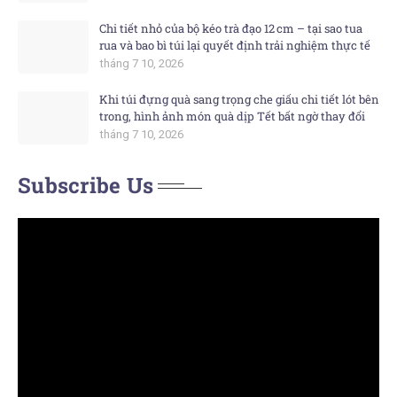
Chi tiết nhỏ của bộ kéo trà đạo 12 cm – tại sao tua
rua và bao bì túi lại quyết định trải nghiệm thực tế
tháng 7 10, 2026
Khi túi đựng quà sang trọng che giấu chi tiết lót bên
trong, hình ảnh món quà dịp Tết bất ngờ thay đổi
tháng 7 10, 2026
Subscribe Us