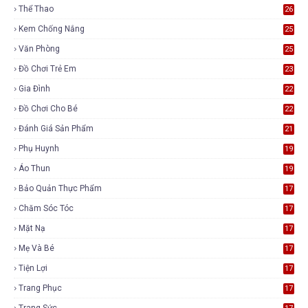
Thể Thao
26
Kem Chống Nắng
25
Văn Phòng
25
Đồ Chơi Trẻ Em
23
Gia Đình
22
Đồ Chơi Cho Bé
22
Đánh Giá Sản Phẩm
21
Phụ Huynh
19
Áo Thun
19
Bảo Quản Thực Phẩm
17
Chăm Sóc Tóc
17
Mặt Nạ
17
Mẹ Và Bé
17
Tiện Lợi
17
Trang Phục
17
Trang Sức