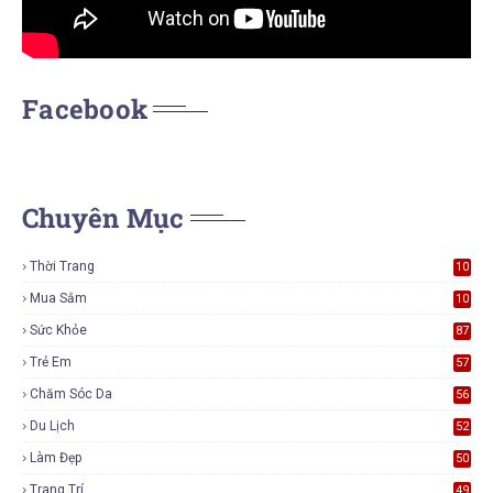
Facebook
Chuyên Mục
Thời Trang
10
7
Mua Sắm
10
5
Sức Khỏe
87
Trẻ Em
57
Chăm Sóc Da
56
Du Lịch
52
Làm Đẹp
50
Trang Trí
49