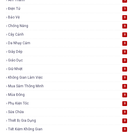
9
Điện Tử
9
Bảo Vệ
8
Chống Nắng
8
Cây Cảnh
8
Da Nhạy Cảm
8
Giày Dép
8
Giáo Dục
8
Giữ Nhiệt
8
Không Gian Làm Việc
8
Mua Sắm Thông Minh
8
Mùa Đông
8
Phụ Kiện Tóc
8
Sửa Chữa
8
Thiết Bị Gia Dụng
8
Tiết Kiệm Không Gian
8