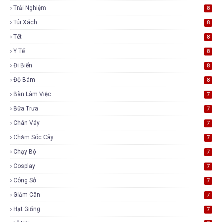
Trải Nghiệm
8
Túi Xách
8
Tết
8
Y Tế
8
Đi Biển
8
Độ Bám
8
Bàn Làm Việc
7
Bữa Trưa
7
Chân Váy
7
Chăm Sóc Cây
7
Chạy Bộ
7
Cosplay
7
Công Sở
7
Giảm Cân
7
Hạt Giống
7