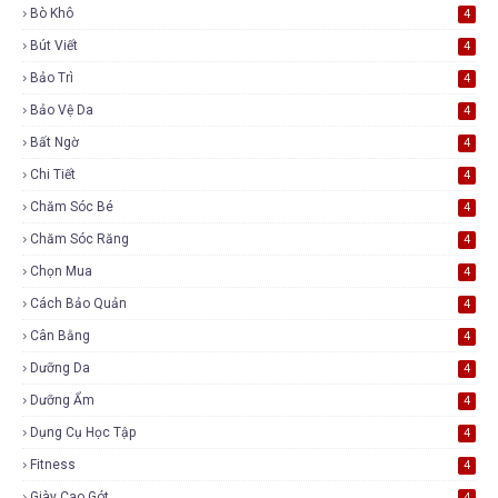
Bò Khô
4
Bút Viết
4
Bảo Trì
4
Bảo Vệ Da
4
Bất Ngờ
4
Chi Tiết
4
Chăm Sóc Bé
4
Chăm Sóc Răng
4
Chọn Mua
4
Cách Bảo Quản
4
Cân Bằng
4
Dưỡng Da
4
Dưỡng Ẩm
4
Dụng Cụ Học Tập
4
Fitness
4
Giày Cao Gót
4