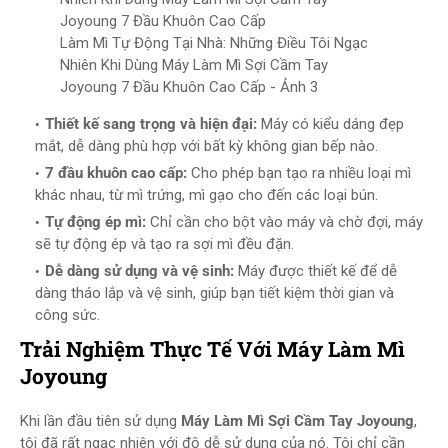
Làm Mì Tự Động Tại Nhà: Những Điều Tôi Ngạc
Nhiên Khi Dùng Máy Làm Mì Sợi Cầm Tay
Joyoung 7 Đầu Khuôn Cao Cấp - Ảnh 3
Thiết kế sang trọng và hiện đại:
Máy có kiểu dáng đẹp
mắt, dễ dàng phù hợp với bất kỳ không gian bếp nào.
7 đầu khuôn cao cấp:
Cho phép bạn tạo ra nhiều loại mì
khác nhau, từ mì trứng, mì gạo cho đến các loại bún.
Tự động ép mì:
Chỉ cần cho bột vào máy và chờ đợi, máy
sẽ tự động ép và tạo ra sợi mì đều đặn.
Dễ dàng sử dụng và vệ sinh:
Máy được thiết kế để dễ
dàng tháo lắp và vệ sinh, giúp bạn tiết kiệm thời gian và
công sức.
Trải Nghiệm Thực Tế Với Máy Làm Mì
Joyoung
Khi lần đầu tiên sử dụng
Máy Làm Mì Sợi Cầm Tay Joyoung
,
tôi đã rất ngạc nhiên với độ dễ sử dụng của nó. Tôi chỉ cần