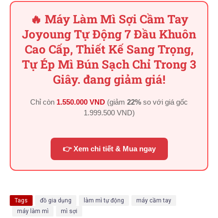
🔥 Máy Làm Mì Sợi Cầm Tay
Joyoung Tự Động 7 Đầu Khuôn
Cao Cấp, Thiết Kế Sang Trọng,
Tự Ép Mì Bún Sạch Chỉ Trong 3
Giây. đang giảm giá!
Chỉ còn
1.550.000 VND
(giảm
22%
so với giá gốc
1.999.500 VND
)
👉 Xem chi tiết & Mua ngay
Tags
đồ gia dụng
làm mì tự động
máy cầm tay
máy làm mì
mì sợi