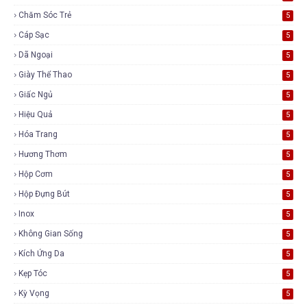
Chăm Sóc Trẻ
5
Cáp Sạc
5
Dã Ngoại
5
Giày Thể Thao
5
Giấc Ngủ
5
Hiệu Quả
5
Hóa Trang
5
Hương Thơm
5
Hộp Cơm
5
Hộp Đựng Bút
5
Inox
5
Không Gian Sống
5
Kích Ứng Da
5
Kẹp Tóc
5
Kỳ Vọng
5