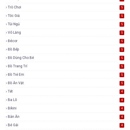
Trò Chơi
5
Tóc Giả
5
Túi Ngủ
5
Vô Lăng
5
Đécor
5
Đồ Bếp
5
Đồ Dùng Cho Bé
5
Đồ Trang Trí
5
Đồ Trẻ Em
5
Đồ Ăn Vặt
5
Tết
4
Ba Lô
4
Bikini
4
Bàn Ăn
4
Bé Gái
4