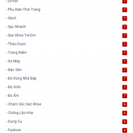
Lễ Hội
7
Phụ Kiện Thời Trang
7
Sách
7
Sạc Nhanh
7
Sức Khỏe Trẻ Em
7
Thảo Dược
7
Trang Điểm
7
Xe Máy
7
Đặc Sản
7
Đồ Dùng Nhà Bếp
7
Độ Giòn
7
Độ Ẩm
7
Chăm Sóc Sức Khỏe
6
Chống Lão Hóa
6
Dụng Cụ
6
Fashion
6