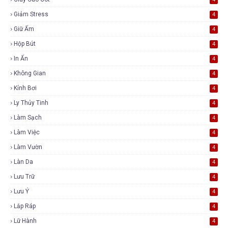
Giảm Stress
4
Giữ Ấm
4
Hộp Bút
4
In Ấn
4
Không Gian
4
Kính Bơi
4
Ly Thủy Tinh
4
Làm Sạch
4
Làm Việc
4
Làm Vườn
4
Làn Da
4
Lưu Trữ
4
Lưu Ý
4
Lắp Ráp
4
Lữ Hành
4