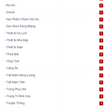
Rủi Ro
4
Snack
4
Sản Phẩm Chăm Sóc Da
4
Sức Khỏe Răng Miệng
4
Thiết Bị Du Lịch
4
Thiết Bị Nhà Bếp
4
Thiết Bị Điện
4
Thỏa Mái
4
Thủy Tinh
4
Tiếng Ồn
4
Tiết Kiệm Năng Lượng
4
Tiết Kiệm Tiền
4
Trang Phục Nữ
4
Trang Trí Nhà Cửa
4
Truyền Thống
4