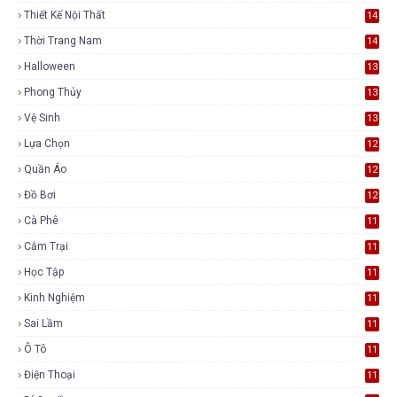
Thiết Kế Nội Thất
14
Thời Trang Nam
14
Halloween
13
Phong Thủy
13
Vệ Sinh
13
Lựa Chọn
12
Quần Áo
12
Đồ Bơi
12
Cà Phê
11
Cắm Trại
11
Học Tập
11
Kinh Nghiệm
11
Sai Lầm
11
Ô Tô
11
Điện Thoại
11