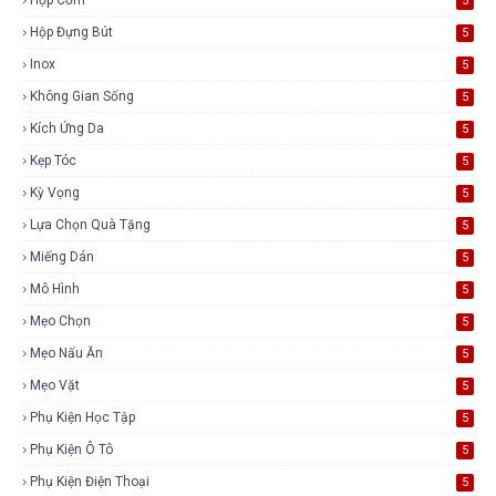
5
Hộp Đựng Bút
5
Inox
5
Không Gian Sống
5
Kích Ứng Da
5
Kẹp Tóc
5
Kỳ Vọng
5
Lựa Chọn Quà Tặng
5
Miếng Dán
5
Mô Hình
5
Mẹo Chọn
5
Mẹo Nấu Ăn
5
Mẹo Vặt
5
Phụ Kiện Học Tập
5
Phụ Kiện Ô Tô
5
Phụ Kiện Điện Thoại
5