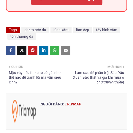
Tags
chăm sóc da
hình xăm
làm đẹp
tẩy hình xăm
tổn thương da
CŨ HƠN
MỚI HƠN
Mặc váy tiểu thư cho bé gái như
Làm sao để phân biệt Sâu Dâu
thế nào để tránh lỗi mà vẫn siêu
Xuân Bắc thật và giả khi mua ở
xinh?
chợ truyền thống
NGƯỜI ĐĂNG:
TRIPMAP