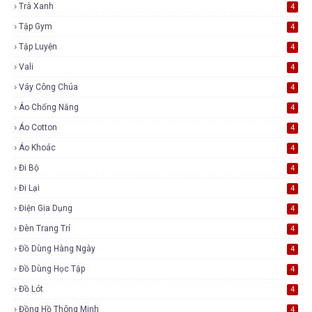
Trà Xanh
4
Tập Gym
4
Tập Luyện
4
Vali
4
Váy Công Chúa
4
Áo Chống Nắng
4
Áo Cotton
4
Áo Khoác
4
Đi Bộ
4
Đi Lại
4
Điện Gia Dụng
4
Đèn Trang Trí
4
Đồ Dùng Hàng Ngày
4
Đồ Dùng Học Tập
4
Đồ Lót
4
Đồng Hồ Thông Minh
4