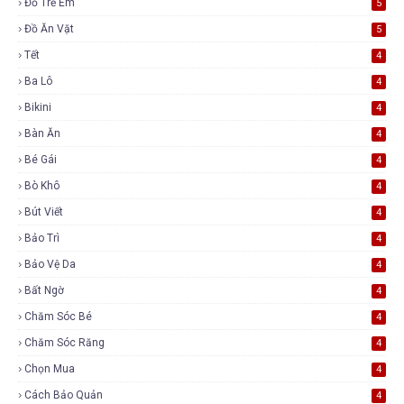
Đồ Trẻ Em
5
Đồ Ăn Vặt
5
Tết
4
Ba Lô
4
Bikini
4
Bàn Ăn
4
Bé Gái
4
Bò Khô
4
Bút Viết
4
Bảo Trì
4
Bảo Vệ Da
4
Bất Ngờ
4
Chăm Sóc Bé
4
Chăm Sóc Răng
4
Chọn Mua
4
Cách Bảo Quản
4