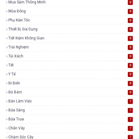
Mua Sắm Thông Minh
8
Mùa Đông
8
Phụ Kiện Tóc
8
Thiết Bị Gia Dụng
8
Tiết Kiệm Không Gian
8
Trải Nghiệm
8
Túi Xách
8
Tết
8
Y Tế
8
Đi Biển
8
Độ Bám
8
Bàn Làm Việc
7
Bữa Sáng
7
Bữa Trưa
7
Chân Váy
7
Chăm Sóc Cây
7