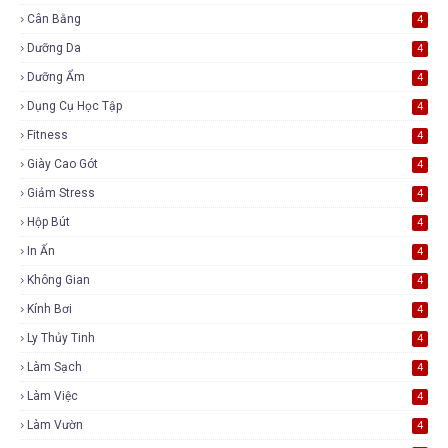
Cân Bằng
4
Dưỡng Da
4
Dưỡng Ẩm
4
Dụng Cụ Học Tập
4
Fitness
4
Giày Cao Gót
4
Giảm Stress
4
Hộp Bút
4
In Ấn
4
Không Gian
4
Kính Bơi
4
Ly Thủy Tinh
4
Làm Sạch
4
Làm Việc
4
Làm Vườn
4