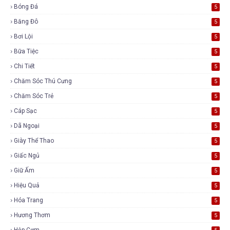
Bóng Đá
5
Băng Đô
5
Bơi Lội
5
Bữa Tiệc
5
Chi Tiết
5
Chăm Sóc Thú Cưng
5
Chăm Sóc Trẻ
5
Cáp Sạc
5
Dã Ngoại
5
Giày Thể Thao
5
Giấc Ngủ
5
Giữ Ấm
5
Hiệu Quả
5
Hóa Trang
5
Hương Thơm
5
Hộp Cơm