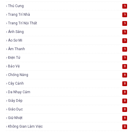
Thú Cưng
9
Trang Trí Nhà
9
Trang Trí Nội Thất
9
Ánh Sáng
9
Áo Sơ Mi
9
Âm Thanh
9
Điện Tử
9
Bảo Vệ
8
Chống Nắng
8
Cây Cảnh
8
Da Nhạy Cảm
8
Giày Dép
8
Giáo Dục
8
Giữ Nhiệt
8
Không Gian Làm Việc
8