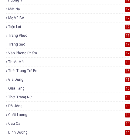
Hương Vị
17
Mặt Nạ
17
Mẹ Và Bé
17
Tiện Lợi
17
Trang Phục
17
Trang Sức
17
Văn Phòng Phẩm
17
Thoải Mái
16
Thời Trang Trẻ Em
16
Gia Dụng
15
Quà Tặng
15
Thời Trang Nữ
15
Đồ Uống
15
Chất Lượng
14
Câu Cá
14
Dinh Dưỡng
14