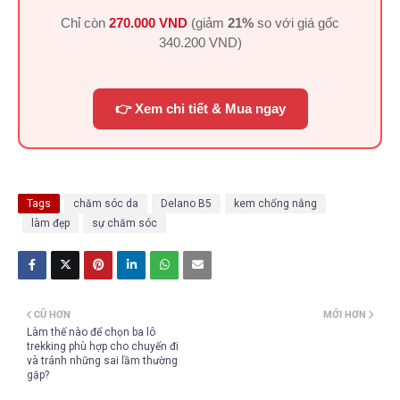
Chỉ còn
270.000 VND
(giảm
21%
so với giá gốc
340.200 VND
)
👉 Xem chi tiết & Mua ngay
Tags
chăm sóc da
Delano B5
kem chống nắng
làm đẹp
sự chăm sóc
CŨ HƠN
MỚI HƠN
Làm thế nào để chọn ba lô
trekking phù hợp cho chuyến đi
và tránh những sai lầm thường
gặp?