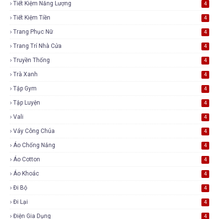
Tiết Kiệm Năng Lượng
4
Tiết Kiệm Tiền
4
Trang Phục Nữ
4
Trang Trí Nhà Cửa
4
Truyền Thống
4
Trà Xanh
4
Tập Gym
4
Tập Luyện
4
Vali
4
Váy Công Chúa
4
Áo Chống Nắng
4
Áo Cotton
4
Áo Khoác
4
Đi Bộ
4
Đi Lại
4
Điện Gia Dụng
4