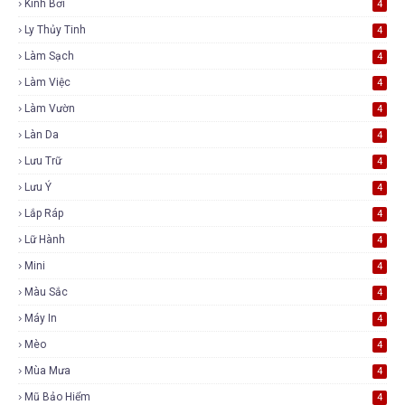
Kính Bơi
4
Ly Thủy Tinh
4
Làm Sạch
4
Làm Việc
4
Làm Vườn
4
Làn Da
4
Lưu Trữ
4
Lưu Ý
4
Lắp Ráp
4
Lữ Hành
4
Mini
4
Màu Sắc
4
Máy In
4
Mèo
4
Mùa Mưa
4
Mũ Bảo Hiểm
4