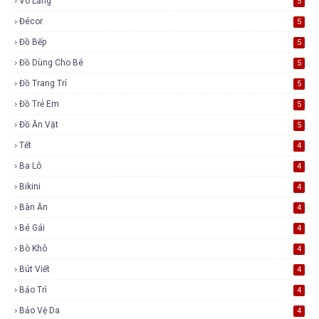
Vô Lăng
5
Đécor
5
Đồ Bếp
5
Đồ Dùng Cho Bé
5
Đồ Trang Trí
5
Đồ Trẻ Em
5
Đồ Ăn Vặt
5
Tết
4
Ba Lô
4
Bikini
4
Bàn Ăn
4
Bé Gái
4
Bò Khô
4
Bút Viết
4
Bảo Trì
4
Bảo Vệ Da
4