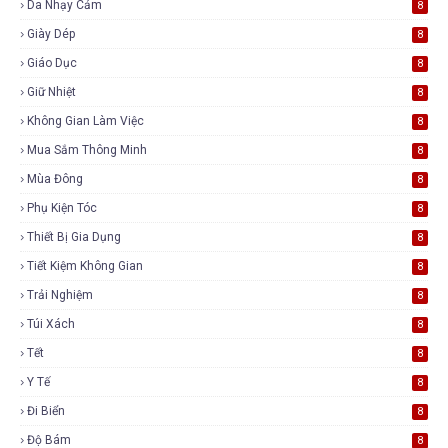
Da Nhạy Cảm
8
Giày Dép
8
Giáo Dục
8
Giữ Nhiệt
8
Không Gian Làm Việc
8
Mua Sắm Thông Minh
8
Mùa Đông
8
Phụ Kiện Tóc
8
Thiết Bị Gia Dụng
8
Tiết Kiệm Không Gian
8
Trải Nghiệm
8
Túi Xách
8
Tết
8
Y Tế
8
Đi Biển
8
Độ Bám
8