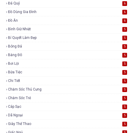
Đá Quý
6
Đồ Dùng Gia Đình
6
Đồ Ăn
6
Bình Giữ Nhiệt
5
Bí Quyết Làm Đẹp
5
Bóng Đá
5
Băng Đô
5
Bơi Lội
5
Bữa Tiệc
5
Chi Tiết
5
Chăm Sóc Thú Cưng
5
Chăm Sóc Trẻ
5
Cáp Sạc
5
Dã Ngoại
5
Giày Thể Thao
5
Giấc Ngủ
5