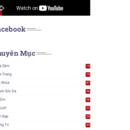
acebook
huyên Mục
a Sắm
10
5
i Trang
10
5
c Khỏe
87
ăm Sóc Da
56
ẻ Em
56
Lịch
52
m Đẹp
50
ng Trí
49