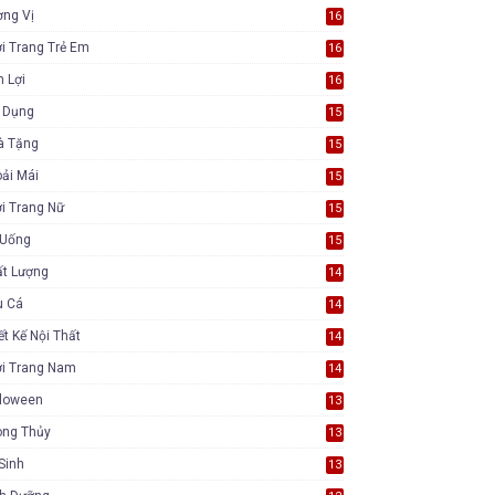
ơng Vị
16
i Trang Trẻ Em
16
n Lợi
16
a Dụng
15
à Tặng
15
ải Mái
15
i Trang Nữ
15
 Uống
15
ất Lượng
14
u Cá
14
ết Kế Nội Thất
14
ời Trang Nam
14
lloween
13
ong Thủy
13
Sinh
13