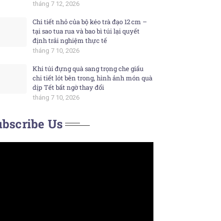
tháng 7 12, 2026
Chi tiết nhỏ của bộ kéo trà đạo 12 cm –
tại sao tua rua và bao bì túi lại quyết
định trải nghiệm thực tế
tháng 7 10, 2026
Khi túi đựng quà sang trọng che giấu
chi tiết lót bên trong, hình ảnh món quà
dịp Tết bất ngờ thay đổi
tháng 7 10, 2026
bscribe Us