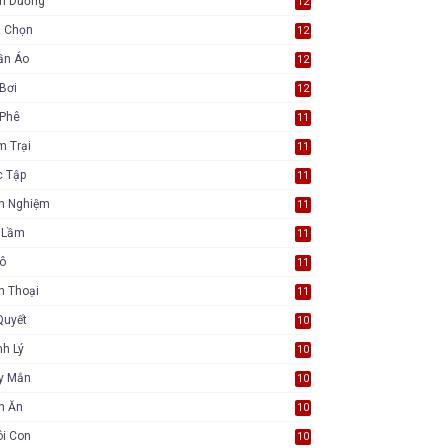
nh Dưỡng
12
a Chọn
12
ần Áo
12
Bơi
12
 Phê
11
m Trại
11
c Tập
11
nh Nghiệm
11
i Lầm
11
Tô
11
n Thoại
11
Quyết
10
h Lý
10
y Mắn
10
n Ăn
10
ôi Con
10