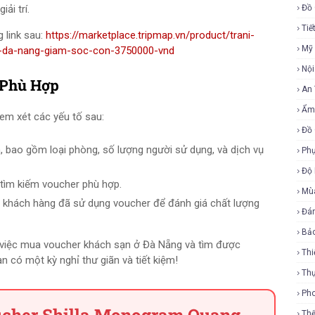
ải trí.
Đồ 
Tiế
 link sau:
https://marketplace.tripmap.vn/product/trani-
Mỹ
m-da-nang-giam-soc-con-3750000-vnd
Nội
 Phù Hợp
An
Ẩm
em xét các yếu tố sau:
Đồ 
, bao gồm loại phòng, số lượng người sử dụng, và dịch vụ
Phụ
Độ
tìm kiếm voucher phù hợp.
Mù
 khách hàng đã sử dụng voucher để đánh giá chất lượng
Đá
Bả
về việc mua voucher khách sạn ở Đà Nẵng và tìm được
Thi
 có một kỳ nghỉ thư giãn và tiết kiệm!
Th
Ph
Th