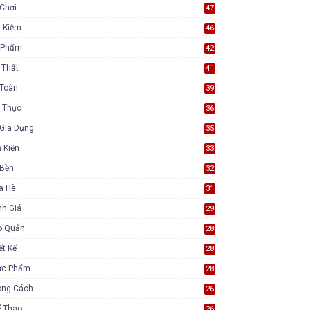
Chơi
47
t Kiệm
46
 Phẩm
42
 Thất
41
 Toàn
39
 Thực
36
Gia Dụng
35
 Kiện
33
 Bền
32
a Hè
31
nh Giá
29
o Quản
28
ết Kế
28
ực Phẩm
28
ong Cách
26
ể Thao
26