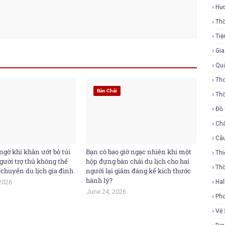
Hư
Thờ
Tiệ
Gi
Qu
Tho
Bàn Chải
Thờ
Đồ
Ch
Câ
ngờ khi khăn ướt bỏ túi
Bạn có bao giờ ngạc nhiên khi một
Thi
gười trợ thủ không thể
hộp đựng bàn chải du lịch cho hai
Th
 chuyến du lịch gia đình
người lại giảm đáng kể kích thước
hành lý?
2026
Ha
June 24, 2026
Ph
Vệ 