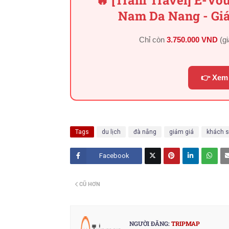
🔥 [Trani Travel] E-V
Nam Da Nang - Giá
Chỉ còn
3.750.000 VND
(g
👉 Xem 
Tags
du lịch
đà nẵng
giảm giá
khách 
Facebook
Twitt
CŨ HƠN
er
NGƯỜI ĐĂNG:
TRIPMAP