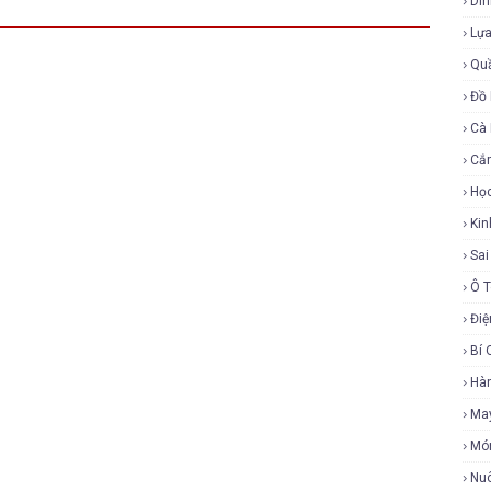
Di
Lự
Qu
Đồ 
Cà
Cắ
Họ
Ki
Sa
Ô 
Điệ
Bí 
Hàn
Ma
Mó
Nu