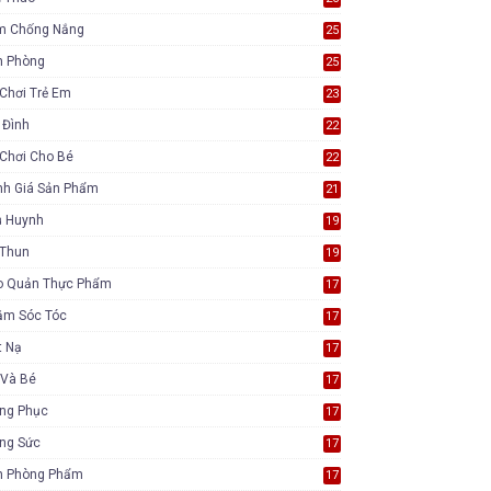
m Chống Nắng
25
n Phòng
25
Chơi Trẻ Em
23
 Đình
22
Chơi Cho Bé
22
nh Giá Sản Phẩm
21
ụ Huynh
19
 Thun
19
o Quản Thực Phẩm
17
ăm Sóc Tóc
17
t Nạ
17
 Và Bé
17
ang Phục
17
ang Sức
17
n Phòng Phẩm
17