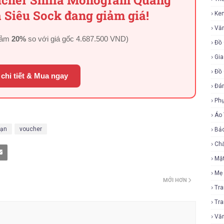
oucher Shilla Monogram Quang
 Siêu Sock đang giảm giá!
Ke
Vă
iảm
20%
so với giá gốc
4.687.500 VND
)
Đồ 
Gia
Đồ 
chi tiết & Mua ngay
Đá
Ph
Áo
sạn
voucher
Bả
Ch
Mặ
Mẹ
MỚI HƠN
Tr
Tr
Vă