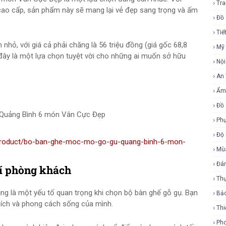
Tra
ụ cao cấp, sản phẩm này sẽ mang lại vẻ đẹp sang trọng và ấm
Đồ 
Tiế
nhỏ, với giá cả phải chăng là 56 triệu đồng (giá gốc 68,8
Mỹ
, đây là một lựa chọn tuyệt vời cho những ai muốn sở hữu
Nội
An
Ẩm
Đồ 
Quảng Bình 6 món Vân Cực Đẹp
Phụ
Độ
n/product/bo-ban-ghe-moc-mo-go-gu-quang-binh-6-mon-
Mù
Đá
rí phòng khách
Th
ũng là một yếu tố quan trọng khi chọn bộ bàn ghế gỗ gụ. Bạn
Bả
hích và phong cách sống của mình.
Thi
Ph