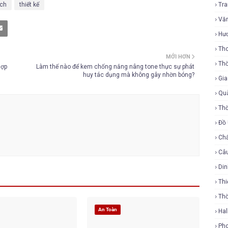
ách
thiết kế
Tr
Vă
Hư
Tho
MỚI HƠN
Thờ
hợp
Làm thế nào để kem chống nắng nâng tone thực sự phát
huy tác dụng mà không gây nhờn bóng?
Gi
Qu
Thờ
Đồ
Ch
Câ
Di
Thi
Th
An Toàn
Ha
Ph