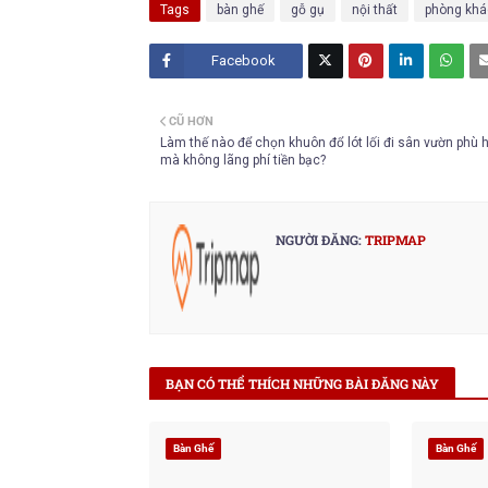
Tags
bàn ghế
gỗ gụ
nội thất
phòng kh
Facebook
Twitt
CŨ HƠN
er
Làm thế nào để chọn khuôn đổ lót lối đi sân vườn phù 
mà không lãng phí tiền bạc?
NGƯỜI ĐĂNG:
TRIPMAP
BẠN CÓ THỂ THÍCH NHỮNG BÀI ĐĂNG NÀY
Bàn Ghế
Bàn Ghế