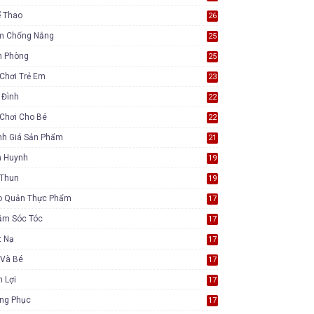
ể Thao
26
m Chống Nắng
25
n Phòng
25
Chơi Trẻ Em
23
 Đình
22
Chơi Cho Bé
22
nh Giá Sản Phẩm
21
ụ Huynh
19
 Thun
19
o Quản Thực Phẩm
17
ăm Sóc Tóc
17
t Nạ
17
 Và Bé
17
n Lợi
17
ang Phục
17