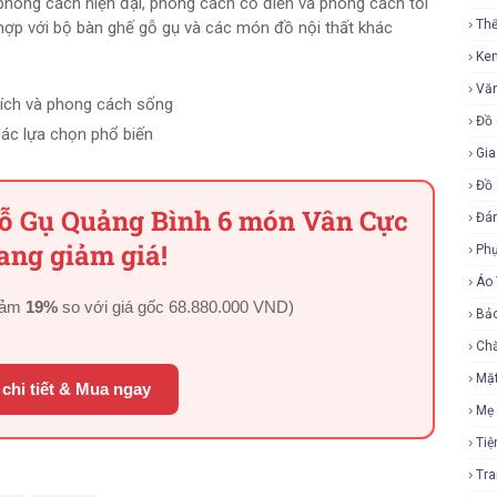
hong cách hiện đại, phong cách cổ điển và phong cách tối
Th
 hợp với bộ bàn ghế gỗ gụ và các món đồ nội thất khác
Ke
Vă
hích và phong cách sống
Đồ 
 các lựa chọn phổ biến
Gia
Đồ 
ỗ Gụ Quảng Bình 6 món Vân Cực
Đá
ang giảm giá!
Ph
Áo
iảm
19%
so với giá gốc
68.880.000 VND
)
Bả
Ch
Mặ
chi tiết & Mua ngay
Mẹ
Tiệ
Tr