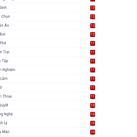
Sinh
13
a Chọn
12
ần Áo
12
Bơi
12
 Phê
11
m Trại
11
c Tập
11
nh Nghiệm
11
i Lầm
11
Tô
11
n Thoại
11
Quyết
10
ng Nghệ
10
h Lý
10
y Mắn
10