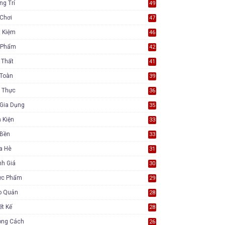
ng Trí
49
Chơi
47
t Kiệm
46
 Phẩm
42
 Thất
41
 Toàn
39
 Thực
36
Gia Dụng
35
 Kiện
33
 Bền
33
a Hè
31
nh Giá
30
ực Phẩm
29
o Quản
28
ết Kế
28
ong Cách
26