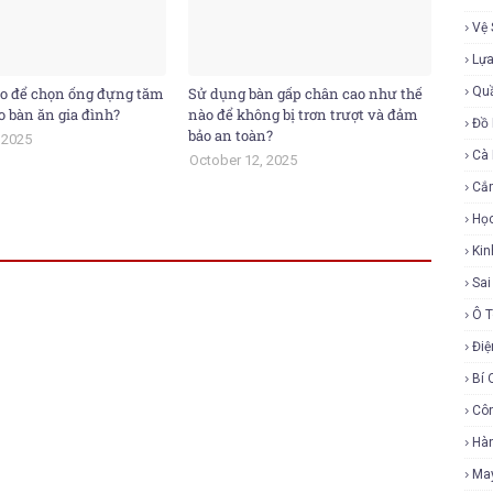
Vệ 
Lự
o để chọn ống đựng tăm
Sử dụng bàn gấp chân cao như thế
Qu
o bàn ăn gia đình?
nào để không bị trơn trượt và đảm
Đồ 
bảo an toàn?
 2025
Cà
October 12, 2025
Cắ
Họ
Ki
Sa
Ô 
Điệ
Bí 
Cô
Hàn
Ma