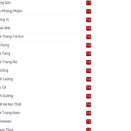
ang Sức
17
n Phòng Phẩm
17
ơng Vị
16
ải Mái
16
i Trang Trẻ Em
16
a Dụng
15
à Tặng
15
i Trang Nữ
15
 Uống
15
ất Lượng
14
u Cá
14
nh Dưỡng
14
ết Kế Nội Thất
14
ời Trang Nam
14
lloween
13
ong Thủy
13