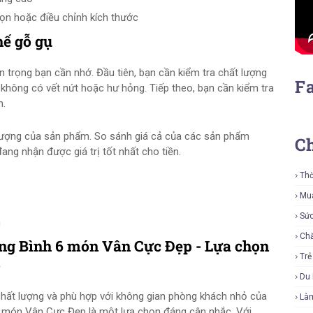
gọn hoặc điều chỉnh kích thước
hế gỗ gụ
 trọng bạn cần nhớ. Đầu tiên, bạn cần kiểm tra chất lượng
F
không có vết nứt hoặc hư hỏng. Tiếp theo, bạn cần kiểm tra
m.
 lượng của sản phẩm. So sánh giá cả của các sản phẩm
C
ang nhận được giá trị tốt nhất cho tiền.
Thờ
Mu
Sứ
m
Ch
g Bình 6 món Vân Cực Đẹp - Lựa chọn
Tr
ỏ
Du 
hất lượng và phù hợp với không gian phòng khách nhỏ của
Là
món Vân Cực Đẹp là một lựa chọn đáng cân nhắc. Với