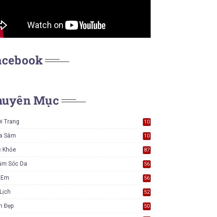
acebook
huyên Mục
i Trang
10
7
a Sắm
10
5
c Khỏe
87
ăm Sóc Da
56
ẻ Em
56
Lịch
52
m Đẹp
50