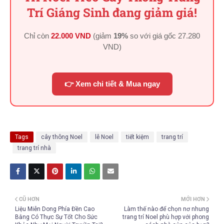
Trí Giáng Sinh đang giảm giá!
Chỉ còn
22.000 VND
(giảm
19%
so với giá gốc
27.280
VND
)
👉 Xem chi tiết & Mua ngay
Tags
cây thông Noel
lễ Noel
tiết kiệm
trang trí
trang trí nhà
CŨ HƠN
MỚI HƠN
Liệu Miễn Dong Phía Đền Cao
Làm thế nào để chọn nơ nhung
Bằng Có Thực Sự Tốt Cho Sức
trang trí Noel phù hợp với phong