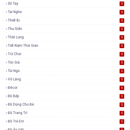
Sổ Tay
5
Tai Nghe
5
Thiết Bị
5
Thư Giãn
5
Thắt Lưng
5
Tiết Kiệm Thời Gian
5
Trò Chơi
5
Tóc Giả
5
Túi Ngủ
5
Vô Lăng
5
Đécor
5
Đồ Bếp
5
Đồ Dùng Cho Bé
5
Đồ Trang Trí
5
Đồ Trẻ Em
5
Đồ Ăn Vặt
5