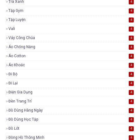
Trà Xanh
4
Tập Gym
4
Tập Luyện
4
Vali
4
Váy Công Chúa
4
Áo Chống Nắng
4
Áo Cotton
4
Áo Khoác
4
Đi Bộ
4
Đi Lại
4
Điện Gia Dụng
4
Đèn Trang Trí
4
Đồ Dùng Hàng Ngày
4
Đồ Dùng Học Tập
4
Đồ Lót
4
Đồng Hồ Thông Minh
4