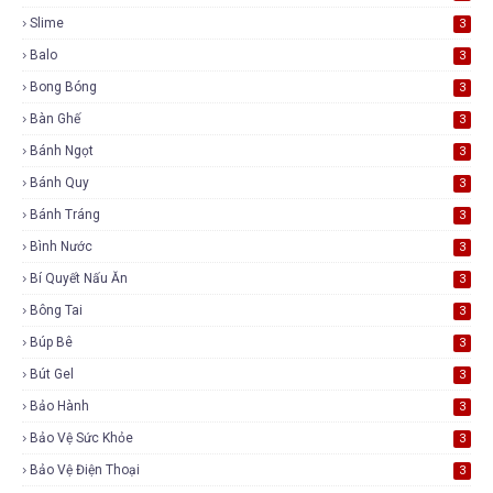
Slime
3
Balo
3
Bong Bóng
3
Bàn Ghế
3
Bánh Ngọt
3
Bánh Quy
3
Bánh Tráng
3
Bình Nước
3
Bí Quyết Nấu Ăn
3
Bông Tai
3
Búp Bê
3
Bút Gel
3
Bảo Hành
3
Bảo Vệ Sức Khỏe
3
Bảo Vệ Điện Thoại
3