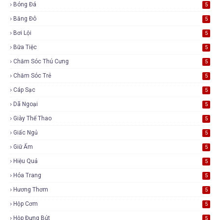
Bóng Đá
5
Băng Đô
5
Bơi Lội
5
Bữa Tiệc
5
Chăm Sóc Thú Cưng
5
Chăm Sóc Trẻ
5
Cáp Sạc
5
Dã Ngoại
5
Giày Thể Thao
5
Giấc Ngủ
5
Giữ Ấm
5
Hiệu Quả
5
Hóa Trang
5
Hương Thơm
5
Hộp Cơm
5
Hộp Đựng Bút
5