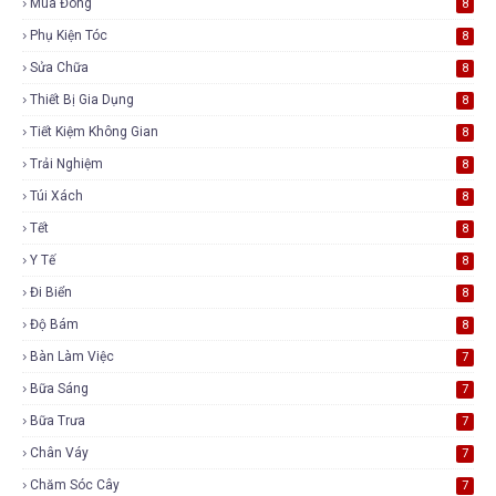
Mùa Đông
8
Phụ Kiện Tóc
8
Sửa Chữa
8
Thiết Bị Gia Dụng
8
Tiết Kiệm Không Gian
8
Trải Nghiệm
8
Túi Xách
8
Tết
8
Y Tế
8
Đi Biển
8
Độ Bám
8
Bàn Làm Việc
7
Bữa Sáng
7
Bữa Trưa
7
Chân Váy
7
Chăm Sóc Cây
7