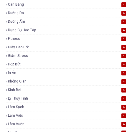
Cân Bằng
4
Dưỡng Da
4
Dưỡng Ẩm
4
Dụng Cụ Học Tập
4
Fitness
4
Giày Cao Gót
4
Giảm Stress
4
Hộp Bút
4
In Ấn
4
Không Gian
4
Kính Bơi
4
Ly Thủy Tinh
4
Làm Sạch
4
Làm Việc
4
Làm Vườn
4