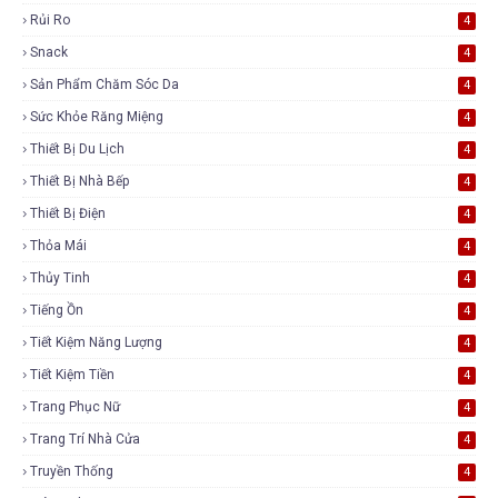
Rủi Ro
4
Snack
4
Sản Phẩm Chăm Sóc Da
4
Sức Khỏe Răng Miệng
4
Thiết Bị Du Lịch
4
Thiết Bị Nhà Bếp
4
Thiết Bị Điện
4
Thỏa Mái
4
Thủy Tinh
4
Tiếng Ồn
4
Tiết Kiệm Năng Lượng
4
Tiết Kiệm Tiền
4
Trang Phục Nữ
4
Trang Trí Nhà Cửa
4
Truyền Thống
4