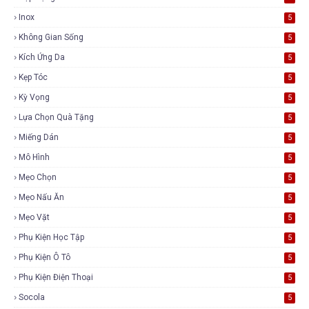
Inox
5
Không Gian Sống
5
Kích Ứng Da
5
Kẹp Tóc
5
Kỳ Vọng
5
Lựa Chọn Quà Tặng
5
Miếng Dán
5
Mô Hình
5
Mẹo Chọn
5
Mẹo Nấu Ăn
5
Mẹo Vặt
5
Phụ Kiện Học Tập
5
Phụ Kiện Ô Tô
5
Phụ Kiện Điện Thoại
5
Socola
5