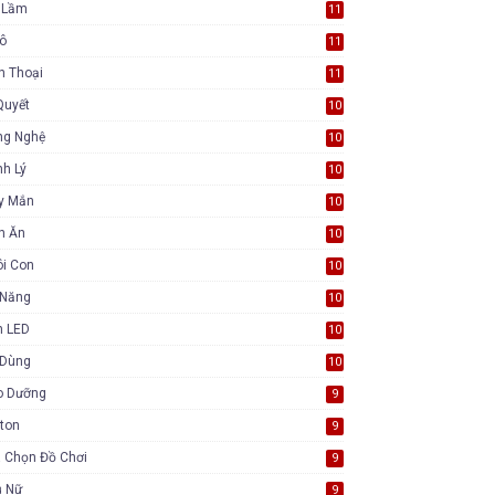
i Lầm
11
Tô
11
n Thoại
11
Quyết
10
ng Nghệ
10
h Lý
10
y Mắn
10
n Ăn
10
ôi Con
10
 Năng
10
n LED
10
 Dùng
10
o Dưỡng
9
ton
9
 Chọn Đồ Chơi
9
ụ Nữ
9