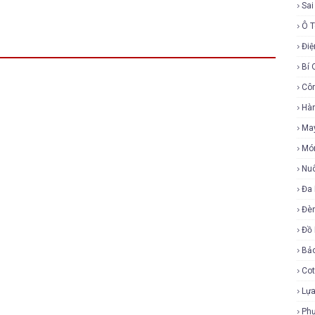
Sa
Ô 
Điệ
Bí 
Cô
Hàn
Ma
Mó
Nu
Đa
Đè
Đồ
Bả
Cot
Lựa
Ph