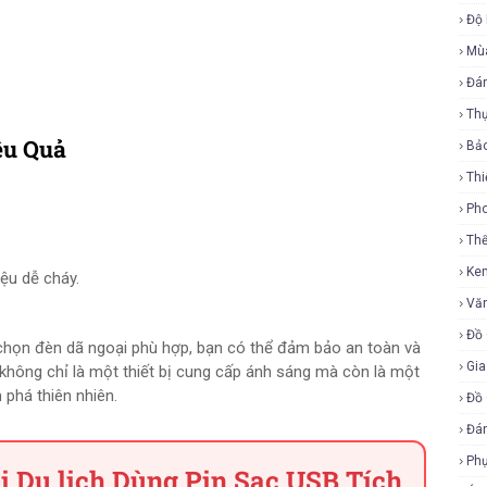
Độ
Mù
Đá
Th
ệu Quả
Bả
Thi
Ph
Th
Ke
iệu dễ cháy.
Vă
Đồ 
chọn đèn dã ngoại phù hợp, bạn có thể đảm bảo an toàn và
Gia
 không chỉ là một thiết bị cung cấp ánh sáng mà còn là một
phá thiên nhiên.
Đồ 
Đá
Ph
i Du lịch Dùng Pin Sạc USB Tích