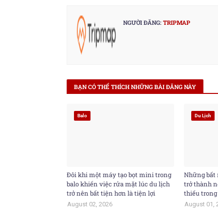
NGƯỜI ĐĂNG:
TRIPMAP
BẠN CÓ THỂ THÍCH NHỮNG BÀI ĐĂNG NÀY
Balo
Du Lịch
Đôi khi một máy tạo bọt mini trong
Những bất 
balo khiến việc rửa mặt lúc du lịch
trở thành n
trở nên bất tiện hơn là tiện lợi
thiếu trong
August 02, 2026
August 01, 