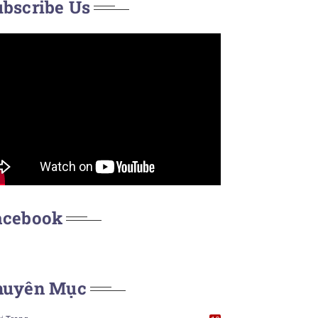
bscribe Us
acebook
huyên Mục