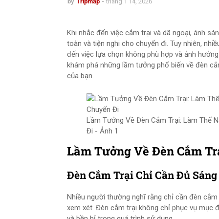
by
Tripmap
tháng 1 14, 2026
Khi nhắc đến việc cắm trại và dã ngoại, ánh sá
toàn và tiện nghi cho chuyến đi. Tuy nhiên, nh
đến việc lựa chọn không phù hợp và ảnh hưởng đế
khám phá những lầm tưởng phổ biến về đèn cắm
của bạn.
Lầm Tưởng Về Đèn Cắm Trại: Làm Thế N
Đi - Ảnh 1
Lầm Tưởng Về Đèn Cắm Tr
Đèn Cắm Trại Chỉ Cần Đủ Sáng
Nhiều người thường nghĩ rằng chỉ cần đèn cắm t
xem xét. Đèn cắm trại không chỉ phục vụ mục đ
và bền bỉ trong quá trình sử dụng.