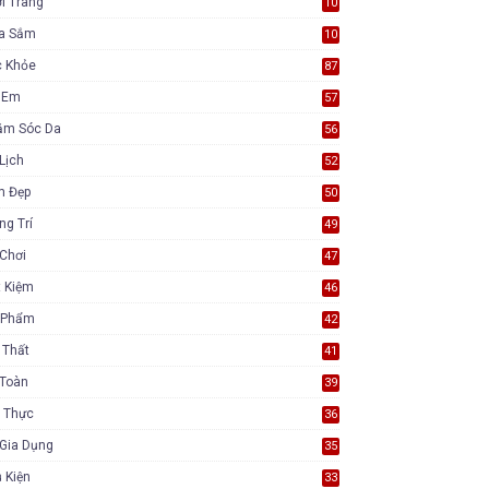
i Trang
10
7
a Sắm
10
5
c Khỏe
87
ẻ Em
57
ăm Sóc Da
56
Lịch
52
m Đẹp
50
ng Trí
49
Chơi
47
t Kiệm
46
 Phẩm
42
 Thất
41
 Toàn
39
 Thực
36
Gia Dụng
35
 Kiện
33