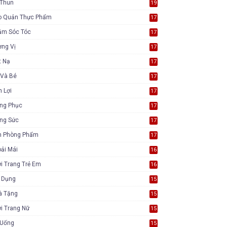
 Thun
19
o Quản Thực Phẩm
17
ăm Sóc Tóc
17
ơng Vị
17
t Nạ
17
 Và Bé
17
n Lợi
17
ang Phục
17
ang Sức
17
n Phòng Phẩm
17
ải Mái
16
i Trang Trẻ Em
16
a Dụng
15
à Tặng
15
i Trang Nữ
15
 Uống
15