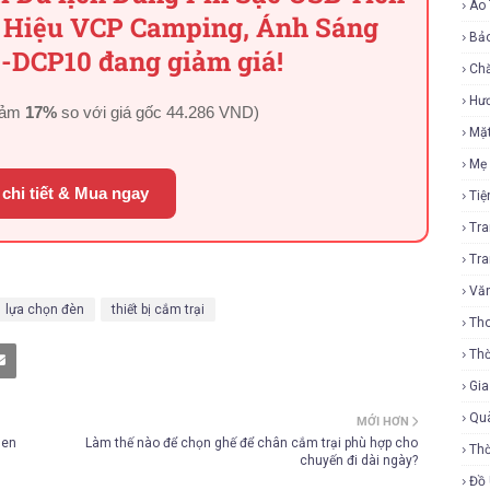
Áo
 Hiệu VCP Camping, Ánh Sáng
Bả
 -DCP10 đang giảm giá!
Ch
Hư
iảm
17%
so với giá gốc
44.286 VND
)
Mặ
Mẹ
chi tiết & Mua ngay
Tiệ
Tr
Tr
Vă
lựa chọn đèn
thiết bị cắm trại
Tho
Thờ
Gi
Qu
MỚI HƠN
uen
Làm thế nào để chọn ghế để chân cắm trại phù hợp cho
Thờ
chuyến đi dài ngày?
Đồ