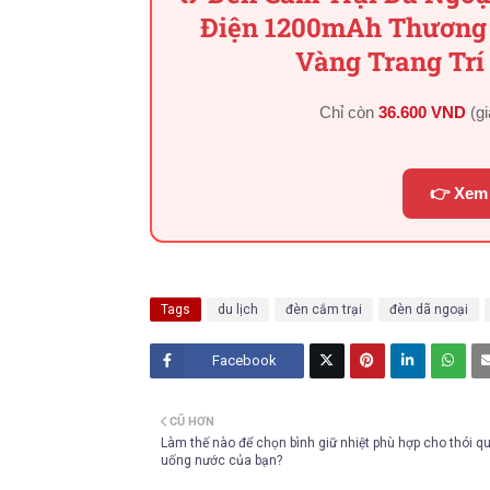
Điện 1200mAh Thương
Vàng Trang Trí
Chỉ còn
36.600 VND
(g
👉 Xem 
Tags
du lịch
đèn cắm trại
đèn dã ngoại
Facebook
Twitt
CŨ HƠN
er
Làm thế nào để chọn bình giữ nhiệt phù hợp cho thói q
uống nước của bạn?