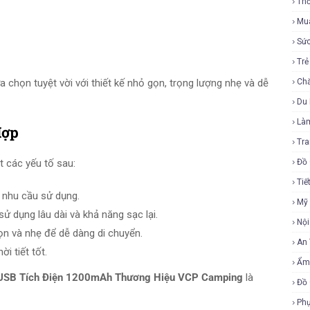
Thờ
Mu
Sứ
Tr
chọn tuyệt vời với thiết kế nhỏ gọn, trọng lượng nhẹ và dễ
Ch
Du 
Là
Hợp
Tra
 các yếu tố sau:
Đồ 
Tiế
 nhu cầu sử dụng.
Mỹ
sử dụng lâu dài và khả năng sạc lại.
Nội
ọn và nhẹ để dễ dàng di chuyển.
An
ời tiết tốt.
Ẩm
c USB Tích Điện 1200mAh Thương Hiệu VCP Camping
là
Đồ 
Phụ