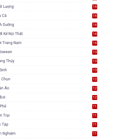
ất Lượng
14
u Cá
14
nh Dưỡng
14
ết Kế Nội Thất
14
ời Trang Nam
14
lloween
13
ong Thủy
13
Sinh
13
a Chọn
12
ần Áo
12
Bơi
12
 Phê
11
m Trại
11
c Tập
11
nh Nghiệm
11