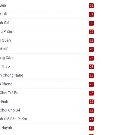
 Bền
33
a Hè
31
nh Giá
30
ực Phẩm
29
o Quản
28
ết Kế
28
ong Cách
26
ể Thao
26
m Chống Nắng
25
n Phòng
25
Chơi Trẻ Em
23
 Đình
22
Chơi Cho Bé
22
nh Giá Sản Phẩm
21
ụ Huynh
19