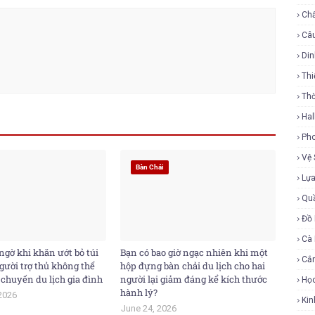
Ch
Câ
Di
Thi
Th
Ha
Ph
Vệ 
Bàn Chải
Lự
Qu
Đồ 
Cà
ngờ khi khăn ướt bỏ túi
Bạn có bao giờ ngạc nhiên khi một
Cắ
gười trợ thủ không thể
hộp đựng bàn chải du lịch cho hai
 chuyến du lịch gia đình
người lại giảm đáng kể kích thước
Họ
hành lý?
2026
Ki
June 24, 2026