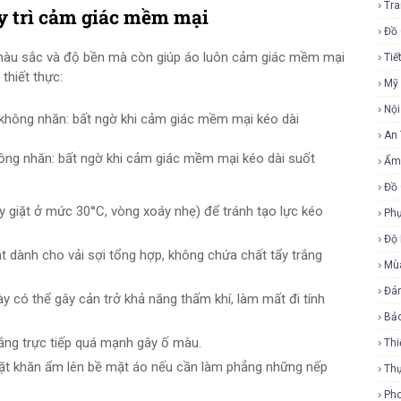
Tra
uy trì cảm giác mềm mại
Đồ 
màu sắc và độ bền mà còn giúp áo luôn cảm giác mềm mại
Tiế
thiết thực:
Mỹ
Nội
An
ông nhăn: bất ngờ khi cảm giác mềm mại kéo dài suốt
Ẩm
Đồ 
y giặt ở mức 30°C, vòng xoáy nhẹ) để tránh tạo lực kéo
Phụ
Độ
ặt dành cho vải sợi tổng hợp, không chứa chất tẩy trắng
Mù
Đá
ày có thể gây cản trở khả năng thấm khí, làm mất đi tính
Bả
ắng trực tiếp quá mạnh gây ố màu.
Thi
ặt khăn ẩm lên bề mặt áo nếu cần làm phẳng những nếp
Th
Ph