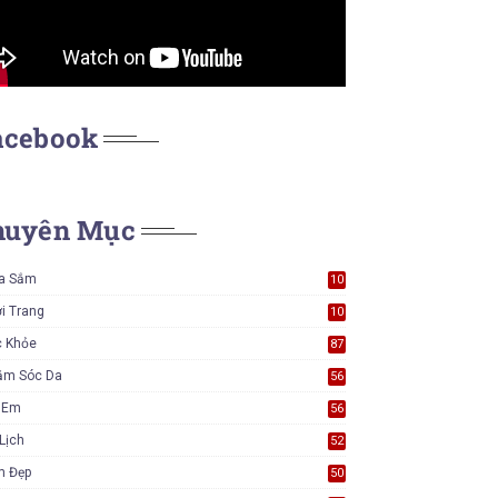
acebook
huyên Mục
a Sắm
10
5
i Trang
10
5
c Khỏe
87
ăm Sóc Da
56
ẻ Em
56
Lịch
52
m Đẹp
50