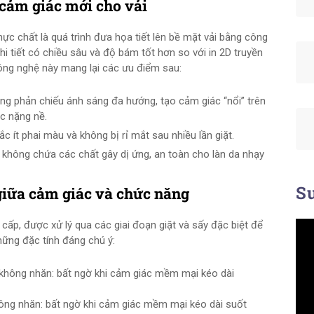
 cảm giác mới cho vải
ực chất là quá trình đưa họa tiết lên bề mặt vải bằng công
i tiết có chiều sâu và độ bám tốt hơn so với in 2D truyền
công nghệ này mang lại các ưu điểm sau:
năng phản chiếu ánh sáng đa hướng, tạo cảm giác “nổi” trên
c nặng nề.
sắc ít phai màu và không bị rỉ mắt sau nhiều lần giặt.
 không chứa các chất gây dị ứng, an toàn cho làn da nhạy
Su
giữa cảm giác và chức năng
ấp, được xử lý qua các giai đoạn giặt và sấy đặc biệt để
hững đặc tính đáng chú ý:
ông nhăn: bất ngờ khi cảm giác mềm mại kéo dài suốt