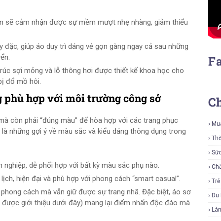
bạn sẽ cảm nhận được sự mềm mượt nhẹ nhàng, giảm thiểu
ày đặc, giúp áo duy trì dáng vẻ gọn gàng ngay cả sau những
yển.
F
trúc sợi mỏng và lỗ thông hơi được thiết kế khoa học cho
bị đổ mồ hôi.
 phù hợp với môi trường công sở
C
 mà còn phải “đúng màu” để hòa hợp với các trang phục
Mu
y là những gợi ý về màu sắc và kiểu dáng thông dụng trong
Thờ
Sứ
 nghiệp, dễ phối hợp với bất kỳ màu sắc phụ nào.
Ch
ịch, hiện đại và phù hợp với phong cách “smart casual”.
Tr
phong cách mà vẫn giữ được sự trang nhã. Đặc biệt, áo sơ
Du 
 được giới thiệu dưới đây) mang lại điểm nhấn độc đáo mà
Là