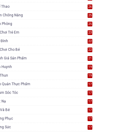
ể Thao
26
m Chống Nắng
25
n Phòng
25
Chơi Trẻ Em
23
 Đình
22
Chơi Cho Bé
22
nh Giá Sản Phẩm
21
ụ Huynh
19
 Thun
19
o Quản Thực Phẩm
17
ăm Sóc Tóc
17
t Nạ
17
 Và Bé
17
ang Phục
17
ang Sức
17