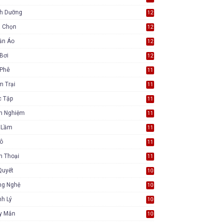
nh Dưỡng
12
a Chọn
12
ần Áo
12
Bơi
12
 Phê
11
m Trại
11
c Tập
11
nh Nghiệm
11
i Lầm
11
Tô
11
n Thoại
11
Quyết
10
ng Nghệ
10
h Lý
10
y Mắn
10