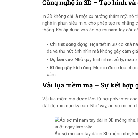
Công nghệ in 3D – Tạo hình và
In 3D không chỉ là một xu hướng thẩm mỹ; nó th
nghệ in phun siêu mịn, cho phép tạo ra những ch
thống. Khi áp dụng vào áo sơ mi nam tay dài, 
Chi tiết sống động
: Họa tiết in 3D có khả 
da và thu hút ánh nhìn mà không gây cảm giá
Độ bền cao
: Nhờ quy trình nhiệt xử lý, màu 
Không gây kích ứng
: Mực in được lựa chọn
cảm.
Vải lụa mềm mạ – Sự kết hợp 
Vải lụa mềm mạ được làm từ sợi polyester cao c
đạt độ mịn cực kỳ cao. Nhờ vậy, áo sơ mi có n
Áo sơ mi nam tay dài in 3D mỏng nhẹ, kh