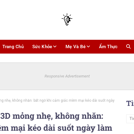
Trang Chủ
Sức Khỏe
Mẹ Và Bé
Ẩm Thực
Responsive Advertisement
ng nhẹ, không nhăn: bất ngờ khi cảm giác mềm mại kéo dài suốt ngày
T
n 3D mỏng nhẹ, không nhăn:
ềm mại kéo dài suốt ngày làm