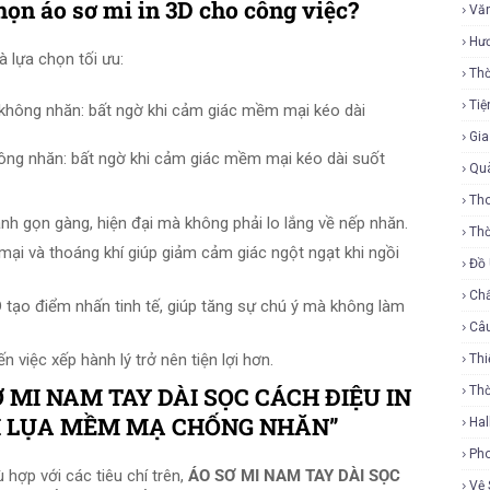
họn áo sơ mi in 3D cho công việc?
Vă
Hư
à lựa chọn tối ưu:
Thờ
Tiệ
Gi
ông nhăn: bất ngờ khi cảm giác mềm mại kéo dài suốt
Qu
Tho
nh gọn gàng, hiện đại mà không phải lo lắng về nếp nhăn.
Thờ
ại và thoáng khí giúp giảm cảm giác ngột ngạt khi ngồi
Đồ
Ch
3D tạo điểm nhấn tinh tế, giúp tăng sự chú ý mà không làm
Câ
n việc xếp hành lý trở nên tiện lợi hơn.
Thi
SƠ MI NAM TAY DÀI SỌC CÁCH ĐIỆU IN
Th
ẢI LỤA MỀM MẠ CHỐNG NHĂN”
Ha
Ph
hợp với các tiêu chí trên,
ÁO SƠ MI NAM TAY DÀI SỌC
Vệ 