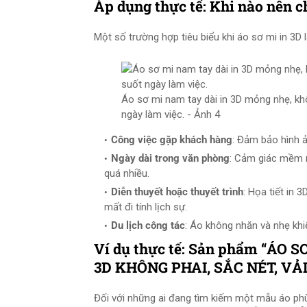
Áp dụng thực tế: Khi nào nên c
Một số trường hợp tiêu biểu khi áo sơ mi in 3D l
Áo sơ mi nam tay dài in 3D mỏng nhẹ, kh
ngày làm việc. - Ảnh 4
Công việc gặp khách hàng
: Đảm bảo hình ả
Ngày dài trong văn phòng
: Cảm giác mềm m
quá nhiều.
Diễn thuyết hoặc thuyết trình
: Họa tiết in 
mất đi tính lịch sự.
Du lịch công tác
: Áo không nhăn và nhẹ khiế
Ví dụ thực tế: Sản phẩm “ÁO 
3D KHÔNG PHAI, SẮC NÉT, V
Đối với những ai đang tìm kiếm một mẫu áo phù 