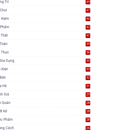
ng Trí
49
Chơi
47
t Kiệm
46
 Phẩm
42
 Thất
41
 Toàn
39
 Thực
36
Gia Dụng
35
 Kiện
33
 Bền
32
a Hè
31
nh Giá
29
o Quản
28
ết Kế
28
ực Phẩm
28
ong Cách
26