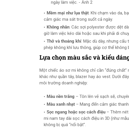
ngày làm việc. - Ảnh 2
Mềm mại như lụa thật
: Khi chạm vào da, 
cảm giác ma sát trong suốt cả ngày.
Không nhăn
: Các sợi polyester được dệt d
giờ làm việc kéo dài hoặc sau khi phải di chu
Thở và thoáng khí
: Mặc dù dày, nhưng cấu 
phép không khí lưu thông, giúp cơ thể không 
Lựa chọn màu sắc và kiểu dáng
Một chiếc áo sơ mi không chỉ cần “đúng chất”
khác như quần tây, blazer hay áo vest. Dưới đâ
môi trường doanh nghiệp:
Màu nền trắng
– Tôn lên vẻ sạch sẽ, chuyên
Màu xanh nhạt
– Mang đến cảm giác thanh l
Sọc ngang hoặc sọc cách điệu
– Thêm nét 
mi nam tay dài sọc cách điệu in 3D (như mẫu
không bị quá “nổi bật”.