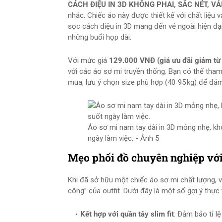
CÁCH ĐIỆU IN 3D KHÔNG PHAI, SẮC NÉT, 
nhắc. Chiếc áo này được thiết kế với chất liệu
sọc cách điệu in 3D mang đến vẻ ngoài hiện đạ
những buổi họp dài.
Với mức giá
129.000 VNĐ (giá ưu đãi giảm t
với các áo sơ mi truyền thống. Bạn có thể tha
mua, lưu ý chọn size phù hợp (40‑95 kg) để đả
Áo sơ mi nam tay dài in 3D mỏng nhẹ, kh
ngày làm việc. - Ảnh 5
Mẹo phối đồ chuyên nghiệp với
Khi đã sở hữu một chiếc áo sơ mi chất lượng, v
công” của outfit. Dưới đây là một số gợi ý thực 
Kết hợp với quần tây slim fit
: Đảm bảo tỉ lệ