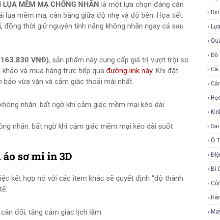
VẢI LỤA MỀM MẠ CHỐNG NHĂN
là một lựa chọn đáng cân
Di
 vải lụa mềm mạ, cân bằng giữa độ nhẹ và độ bền. Họa tiết
i, đồng thời giữ nguyên tính năng không nhăn ngay cả sau
Lự
Qu
Đồ 
ừ 163.830 VNĐ)
, sản phẩm này cung cấp giá trị vượt trội so
Cà
m khảo và mua hàng trực tiếp qua
đường link này
. Khi đặt
m bảo vừa vặn và cảm giác thoải mái nhất.
Cắ
Họ
Ki
ông nhăn: bất ngờ khi cảm giác mềm mại kéo dài suốt
Sa
Ô 
 áo sơ mi in 3D
Điệ
Bí 
iệc kết hợp nó với các item khác sẽ quyết định “độ thành
Cô
tế:
Hàn
 cân đối, tăng cảm giác lịch lãm.
Ma