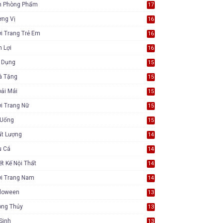
n Phòng Phẩm
17
ơng Vị
16
i Trang Trẻ Em
16
n Lợi
16
a Dụng
15
à Tặng
15
ải Mái
15
i Trang Nữ
15
 Uống
15
ất Lượng
14
u Cá
14
ết Kế Nội Thất
14
ời Trang Nam
14
lloween
13
ong Thủy
13
Sinh
13