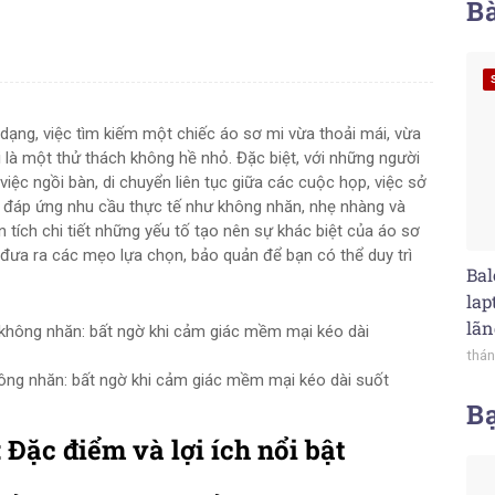
Bà
 dạng, việc tìm kiếm một chiếc áo sơ mi vừa thoải mái, vừa
ợi là một thử thách không hề nhỏ. Đặc biệt, với những người
iệc ngồi bàn, di chuyển liên tục giữa các cuộc họp, việc sở
 đáp ứng nhu cầu thực tế như không nhăn, nhẹ nhàng và
n tích chi tiết những yếu tố tạo nên sự khác biệt của áo sơ
 đưa ra các mẹo lựa chọn, bảo quản để bạn có thể duy trì
Bal
lap
lãn
thán
ông nhăn: bất ngờ khi cảm giác mềm mại kéo dài suốt
B
 Đặc điểm và lợi ích nổi bật