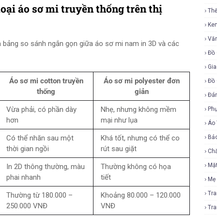
loại áo sơ mi truyền thống trên thị
Th
Ke
Vă
là bảng so sánh ngắn gọn giữa áo sơ mi nam in 3D và các
Đồ 
Gia
Áo sơ mi cotton truyền
Áo sơ mi polyester đơn
Đồ 
thống
giản
Đá
Vừa phải, có phần dày
Nhẹ, nhưng không mềm
Ph
hơn
mại như lụa
Áo
Có thể nhăn sau một
Khá tốt, nhưng có thể co
Bả
thời gian ngồi
rút sau giặt
Ch
Mặ
In 2D thông thường, màu
Thường không có họa
phai nhanh
tiết
Mẹ
Tr
Thường từ 180.000 –
Khoảng 80.000 – 120.000
250.000 VNĐ
VNĐ
Tr