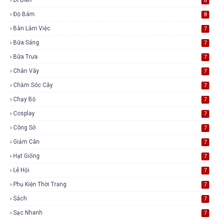
8
Độ Bám
8
Bàn Làm Việc
7
Bữa Sáng
7
Bữa Trưa
7
Chân Váy
7
Chăm Sóc Cây
7
Chạy Bộ
7
Cosplay
7
Công Sở
7
Giảm Cân
7
Hạt Giống
7
Lễ Hội
7
Phụ Kiện Thời Trang
7
Sách
7
Sạc Nhanh
7