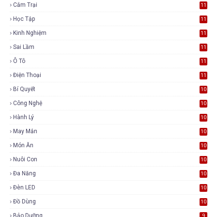
Cắm Trại
11
Học Tập
11
Kinh Nghiệm
11
Sai Lầm
11
Ô Tô
11
Điện Thoại
11
Bí Quyết
10
Công Nghệ
10
Hành Lý
10
May Mắn
10
Món Ăn
10
Nuôi Con
10
Đa Năng
10
Đèn LED
10
Đồ Dùng
10
Bảo Dưỡng
9