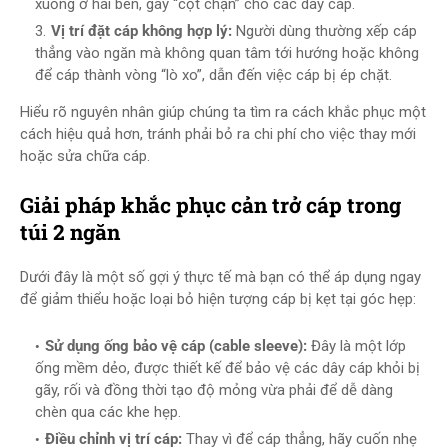
xuống ở hai bên, gây “cột chặn” cho các dây cáp.
Vị trí đặt cáp không hợp lý:
Người dùng thường xếp cáp
thẳng vào ngăn mà không quan tâm tới hướng hoặc không
để cáp thành vòng “lò xo”, dẫn đến việc cáp bị ép chặt.
Hiểu rõ nguyên nhân giúp chúng ta tìm ra cách khắc phục một
cách hiệu quả hơn, tránh phải bỏ ra chi phí cho việc thay mới
hoặc sửa chữa cáp.
Giải pháp khắc phục cản trở cáp trong
túi 2 ngăn
Dưới đây là một số gợi ý thực tế mà bạn có thể áp dụng ngay
để giảm thiểu hoặc loại bỏ hiện tượng cáp bị kẹt tại góc hẹp:
Sử dụng ống bảo vệ cáp (cable sleeve):
Đây là một lớp
ống mềm dẻo, được thiết kế để bảo vệ các dây cáp khỏi bị
gãy, rối và đồng thời tạo độ mỏng vừa phải để dễ dàng
chèn qua các khe hẹp.
Điều chỉnh vị trí cáp:
Thay vì để cáp thẳng, hãy cuốn nhẹ