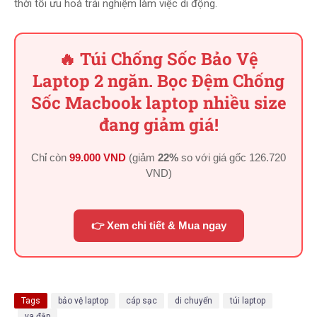
thời tối ưu hoá trải nghiệm làm việc di động.
🔥 Túi Chống Sốc Bảo Vệ
Laptop 2 ngăn. Bọc Đệm Chống
Sốc Macbook laptop nhiều size
đang giảm giá!
Chỉ còn
99.000 VND
(giảm
22%
so với giá gốc
126.720
VND
)
👉 Xem chi tiết & Mua ngay
Tags
bảo vệ laptop
cáp sạc
di chuyển
túi laptop
va đập