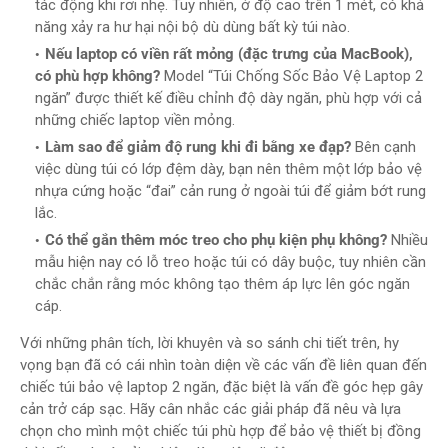
tác động khi rơi nhẹ. Tuy nhiên, ở độ cao trên 1 mét, có khả
năng xảy ra hư hại nội bộ dù dùng bất kỳ túi nào.
Nếu laptop có viền rất mỏng (đặc trưng của MacBook),
có phù hợp không?
Model “Túi Chống Sốc Bảo Vệ Laptop 2
ngăn” được thiết kế điều chỉnh độ dày ngăn, phù hợp với cả
những chiếc laptop viền mỏng.
Làm sao để giảm độ rung khi đi bằng xe đạp?
Bên cạnh
việc dùng túi có lớp đệm dày, bạn nên thêm một lớp bảo vệ
nhựa cứng hoặc “đai” cản rung ở ngoài túi để giảm bớt rung
lắc.
Có thể gắn thêm móc treo cho phụ kiện phụ không?
Nhiều
mẫu hiện nay có lỗ treo hoặc túi có dây buộc, tuy nhiên cần
chắc chắn rằng móc không tạo thêm áp lực lên góc ngăn
cáp.
Với những phân tích, lời khuyên và so sánh chi tiết trên, hy
vọng bạn đã có cái nhìn toàn diện về các vấn đề liên quan đến
chiếc túi bảo vệ laptop 2 ngăn, đặc biệt là vấn đề góc hẹp gây
cản trở cáp sạc. Hãy cân nhắc các giải pháp đã nêu và lựa
chọn cho mình một chiếc túi phù hợp để bảo vệ thiết bị đồng