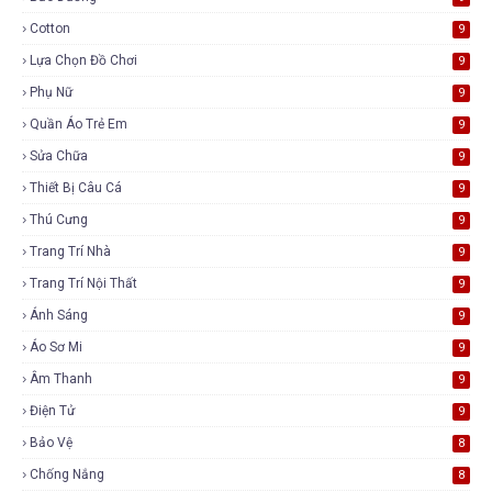
Cotton
9
Lựa Chọn Đồ Chơi
9
Phụ Nữ
9
Quần Áo Trẻ Em
9
Sửa Chữa
9
Thiết Bị Câu Cá
9
Thú Cưng
9
Trang Trí Nhà
9
Trang Trí Nội Thất
9
Ánh Sáng
9
Áo Sơ Mi
9
Âm Thanh
9
Điện Tử
9
Bảo Vệ
8
Chống Nắng
8