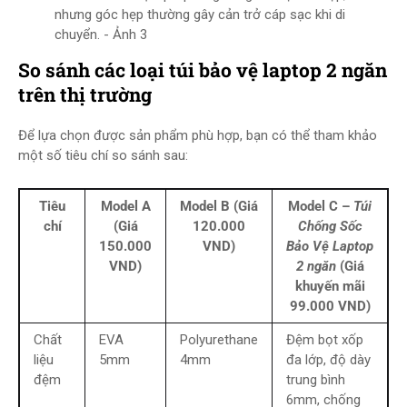
nhưng góc hẹp thường gây cản trở cáp sạc khi di
chuyển. - Ảnh 3
So sánh các loại túi bảo vệ laptop 2 ngăn
trên thị trường
Để lựa chọn được sản phẩm phù hợp, bạn có thể tham khảo
một số tiêu chí so sánh sau:
Tiêu
Model A
Model B (Giá
Model C –
Túi
chí
(Giá
120.000
Chống Sốc
150.000
VND)
Bảo Vệ Laptop
VND)
2 ngăn
(Giá
khuyến mãi
99.000 VND)
Chất
EVA
Polyurethane
Đệm bọt xốp
liệu
5mm
4mm
đa lớp, độ dày
đệm
trung bình
6mm, chống