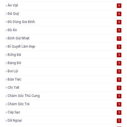
Ăn Vặt
6
Đá Quý
6
Đồ Dùng Gia Đình
6
Đồ Ăn
6
Bình Giữ Nhiệt
5
Bí Quyết Làm Đẹp
5
Bóng Đá
5
Băng Đô
5
Bơi Lội
5
Bữa Tiệc
5
Chi Tiết
5
Chăm Sóc Thú Cưng
5
Chăm Sóc Trẻ
5
Cáp Sạc
5
Dã Ngoại
5