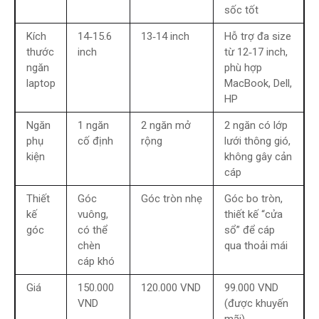
sốc tốt
Kích
14‑15.6
13‑14 inch
Hỗ trợ đa size
thước
inch
từ 12‑17 inch,
ngăn
phù hợp
laptop
MacBook, Dell,
HP
Ngăn
1 ngăn
2 ngăn mở
2 ngăn có lớp
phụ
cố định
rộng
lưới thông gió,
kiện
không gây cản
cáp
Thiết
Góc
Góc tròn nhẹ
Góc bo tròn,
kế
vuông,
thiết kế “cửa
góc
có thể
sổ” để cáp
chèn
qua thoải mái
cáp khó
Giá
150.000
120.000 VND
99.000 VND
VND
(được khuyến