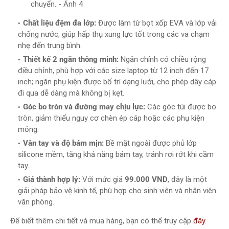
chuyển. - Ảnh 4
Chất liệu đệm đa lớp:
Được làm từ bọt xốp EVA và lớp vải
chống nước, giúp hấp thụ xung lực tốt trong các va chạm
nhẹ đến trung bình.
Thiết kế 2 ngăn thông minh:
Ngăn chính có chiều rộng
điều chỉnh, phù hợp với các size laptop từ 12 inch đến 17
inch; ngăn phụ kiện được bố trí dạng lưới, cho phép dây cáp
đi qua dễ dàng mà không bị kẹt.
Góc bo tròn và đường may chịu lực:
Các góc túi được bo
tròn, giảm thiểu nguy cơ chèn ép cáp hoặc các phụ kiện
mỏng.
Vân tay và độ bám mịn:
Bề mặt ngoài được phủ lớp
silicone mềm, tăng khả năng bám tay, tránh rơi rớt khi cầm
tay.
Giá thành hợp lý:
Với mức giá
99.000 VND
, đây là một
giải pháp bảo vệ kinh tế, phù hợp cho sinh viên và nhân viên
văn phòng.
Để biết thêm chi tiết và mua hàng, bạn có thể truy cập
đây
.