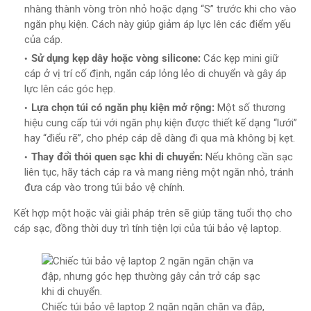
nhàng thành vòng tròn nhỏ hoặc dạng “S” trước khi cho vào
ngăn phụ kiện. Cách này giúp giảm áp lực lên các điểm yếu
của cáp.
Sử dụng kẹp dây hoặc vòng silicone:
Các kẹp mini giữ
cáp ở vị trí cố định, ngăn cáp lỏng lẻo di chuyển và gây áp
lực lên các góc hẹp.
Lựa chọn túi có ngăn phụ kiện mở rộng:
Một số thương
hiệu cung cấp túi với ngăn phụ kiện được thiết kế dạng “lưới”
hay “điểu rẽ”, cho phép cáp dễ dàng đi qua mà không bị kẹt.
Thay đổi thói quen sạc khi di chuyển:
Nếu không cần sạc
liên tục, hãy tách cáp ra và mang riêng một ngăn nhỏ, tránh
đưa cáp vào trong túi bảo vệ chính.
Kết hợp một hoặc vài giải pháp trên sẽ giúp tăng tuổi thọ cho
cáp sạc, đồng thời duy trì tính tiện lợi của túi bảo vệ laptop.
Chiếc túi bảo vệ laptop 2 ngăn ngăn chặn va đập,