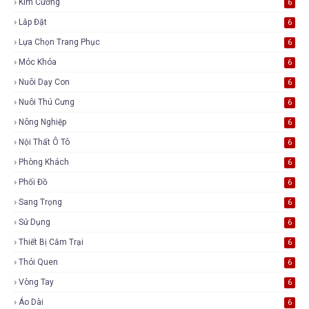
Kim Cương
6
Lắp Đặt
6
Lựa Chọn Trang Phục
6
Móc Khóa
6
Nuôi Dạy Con
6
Nuôi Thú Cưng
6
Nông Nghiệp
6
Nội Thất Ô Tô
6
Phòng Khách
6
Phối Đồ
6
Sang Trọng
6
Sử Dụng
6
Thiết Bị Cắm Trại
6
Thói Quen
6
Vòng Tay
6
Áo Dài
6