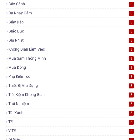
Cây Cảnh
8
Da Nhạy Cảm
8
Giày Dép
8
Giáo Dục
8
Giữ Nhiệt
8
Không Gian Làm Việc
8
Mua Sắm Thông Minh
8
Mùa Đông
8
Phụ Kiện Tóc
8
Thiết Bị Gia Dụng
8
Tiết Kiệm Không Gian
8
Trải Nghiệm
8
Túi Xách
8
Tết
8
Y Tế
8
Đi Biển