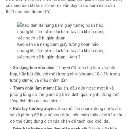
của keo dán khi làm slime mà vẫn duy trì độ bám dính cần
thiết cho các dự án DIY:
Keo dán đa năng bám giấy tường hoàn hảo,
nhưng khi làm slime lại bám tay lâu khiến công
việc sạch sẽ bị gián đoạn - Ảnh 3
Sử dụng keo vừa phải:
Thay vì đổ toàn bộ keo vào hỗn
hợp, hãy bắt đầu với một lượng nhỏ (khoảng 10‑15% trọng
lượng slime) và điều chỉnh dần.
Thêm chất làm mềm:
Dầu ăn, dầu dừa hoặc một ít xà
phòng lỏng có thể giảm độ bám dính quá mạnh, đồng thời
tăng tính dẻo dai của slime.
Rửa tay thường xuyên:
Sau mỗi lần chạm, dùng nước ấm
và xà phòng để loại bỏ keo thừa; nếu cảm thấy dính kéo dài,
có thể dùng dung dịch rửa chén để tách keo khỏi da.