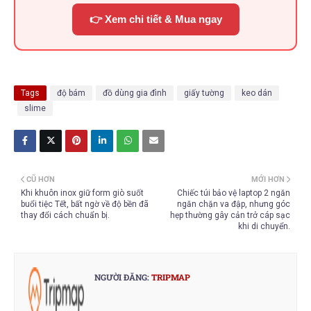
👉 Xem chi tiết & Mua ngay
Tags
độ bám
đồ dùng gia đình
giấy tường
keo dán
slime
CŨ HƠN
MỚI HƠN
Khi khuôn inox giữ form giò suốt
Chiếc túi bảo vệ laptop 2 ngăn
buổi tiệc Tết, bất ngờ về độ bền đã
ngăn chặn va đập, nhưng góc
thay đổi cách chuẩn bị.
hẹp thường gây cản trở cáp sạc
khi di chuyển.
NGƯỜI ĐĂNG:
TRIPMAP