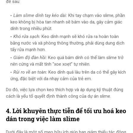
đề sau:
Làm slime dính tay kéo dài:
Khi tay chạm vào slime, phần
keo không bị hòa tan nhanh sẽ bám vào da, gây cảm giác
dính trong nhiều phút.
Khó rửa sạch:
Keo dính mạnh sẽ khó rửa ra hoàn toàn
bằng nước và xà phòng thông thường, phải dùng dung dịch
tẩy rửa mạnh hơn.
Giảm độ đàn hồi:
Keo quá bám dính có thể làm slime trở
nên cứng và mất tính “xoe xoẹt” tự nhiên.
Rủi ro về an toàn:
Keo dính quá lâu trên da có thể gây kích
ứng, đặc biệt với da nhạy cảm của trẻ em.
Do đó, việc lựa chọn keo thích hợp và áp dụng kỹ thuật đúng
cách là yếu tố quyết định thành công của dự án slime.
4. Lời khuyên thực tiễn để tối ưu hoá keo
dán trong việc làm slime
Dưới đây là một số mẹo hữu ích giúp bạn giảm thiểu tác động