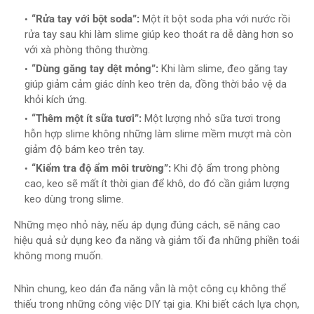
“Rửa tay với bột soda”:
Một ít bột soda pha với nước rồi
rửa tay sau khi làm slime giúp keo thoát ra dễ dàng hơn so
với xà phòng thông thường.
“Dùng găng tay dệt mỏng”:
Khi làm slime, đeo găng tay
giúp giảm cảm giác dính keo trên da, đồng thời bảo vệ da
khỏi kích ứng.
“Thêm một ít sữa tươi”:
Một lượng nhỏ sữa tươi trong
hỗn hợp slime không những làm slime mềm mượt mà còn
giảm độ bám keo trên tay.
“Kiểm tra độ ẩm môi trường”:
Khi độ ẩm trong phòng
cao, keo sẽ mất ít thời gian để khô, do đó cần giảm lượng
keo dùng trong slime.
Những mẹo nhỏ này, nếu áp dụng đúng cách, sẽ nâng cao
hiệu quả sử dụng keo đa năng và giảm tối đa những phiền toái
không mong muốn.
Nhìn chung, keo dán đa năng vẫn là một công cụ không thể
thiếu trong những công việc DIY tại gia. Khi biết cách lựa chọn,