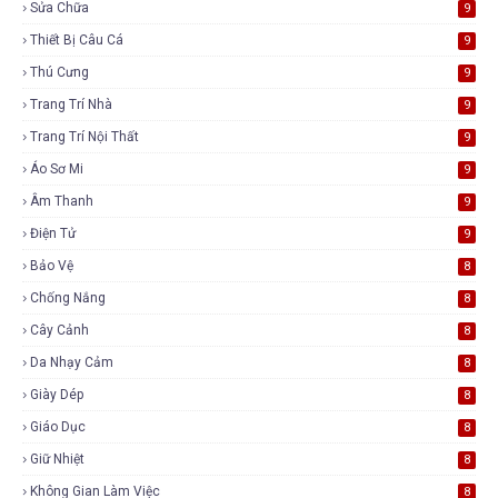
Sửa Chữa
9
Thiết Bị Câu Cá
9
Thú Cưng
9
Trang Trí Nhà
9
Trang Trí Nội Thất
9
Áo Sơ Mi
9
Âm Thanh
9
Điện Tử
9
Bảo Vệ
8
Chống Nắng
8
Cây Cảnh
8
Da Nhạy Cảm
8
Giày Dép
8
Giáo Dục
8
Giữ Nhiệt
8
Không Gian Làm Việc
8