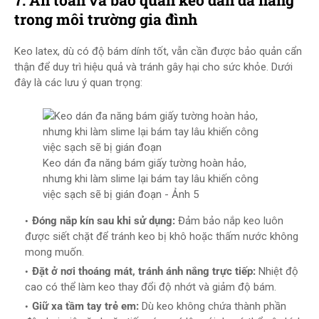
7. An toàn và bảo quản keo dán đa năng
trong môi trường gia đình
Keo latex, dù có độ bám dính tốt, vẫn cần được bảo quản cẩn
thận để duy trì hiệu quả và tránh gây hại cho sức khỏe. Dưới
đây là các lưu ý quan trọng:
Keo dán đa năng bám giấy tường hoàn hảo,
nhưng khi làm slime lại bám tay lâu khiến công
việc sạch sẽ bị gián đoạn - Ảnh 5
Đóng nắp kín sau khi sử dụng:
Đảm bảo nắp keo luôn
được siết chặt để tránh keo bị khô hoặc thấm nước không
mong muốn.
Đặt ở nơi thoáng mát, tránh ánh nắng trực tiếp:
Nhiệt độ
cao có thể làm keo thay đổi độ nhớt và giảm độ bám.
Giữ xa tầm tay trẻ em:
Dù keo không chứa thành phần