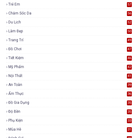
Trẻ Em
57
Chăm Sóc Da
56
Du Lịch
52
Làm Đẹp
50
Trang Trí
49
Đồ Chơi
47
Tiết Kiệm
46
Mỹ Phẩm
42
Nội Thất
41
An Toàn
39
Ẩm Thực
36
Đồ Gia Dụng
35
Độ Bền
35
Phụ Kiện
33
Mùa Hè
31