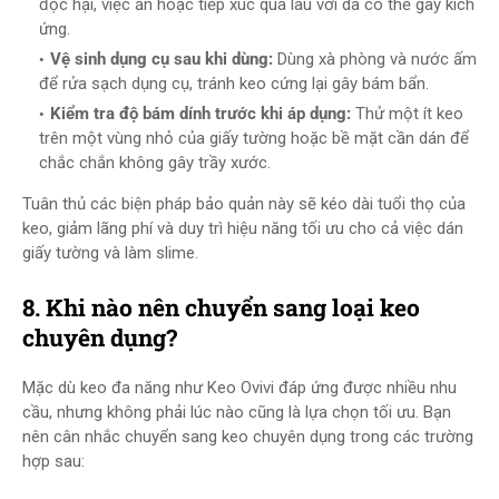
độc hại, việc ăn hoặc tiếp xúc quá lâu với da có thể gây kích
ứng.
Vệ sinh dụng cụ sau khi dùng:
Dùng xà phòng và nước ấm
để rửa sạch dụng cụ, tránh keo cứng lại gây bám bẩn.
Kiểm tra độ bám dính trước khi áp dụng:
Thử một ít keo
trên một vùng nhỏ của giấy tường hoặc bề mặt cần dán để
chắc chắn không gây trầy xước.
Tuân thủ các biện pháp bảo quản này sẽ kéo dài tuổi thọ của
keo, giảm lãng phí và duy trì hiệu năng tối ưu cho cả việc dán
giấy tường và làm slime.
8. Khi nào nên chuyển sang loại keo
chuyên dụng?
Mặc dù keo đa năng như Keo Ovivi đáp ứng được nhiều nhu
cầu, nhưng không phải lúc nào cũng là lựa chọn tối ưu. Bạn
nên cân nhắc chuyển sang keo chuyên dụng trong các trường
hợp sau: