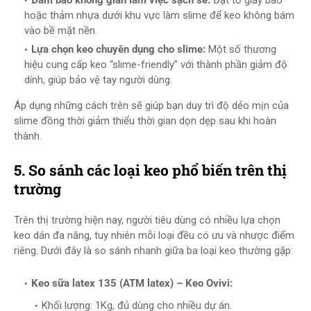
Đảm bảo không gian làm việc sạch sẽ:
Đặt tờ giấy báo
hoặc thảm nhựa dưới khu vực làm slime để keo không bám
vào bề mặt nền.
Lựa chọn keo chuyên dụng cho slime:
Một số thương
hiệu cung cấp keo “slime-friendly” với thành phần giảm độ
dính, giúp bảo vệ tay người dùng.
Áp dụng những cách trên sẽ giúp bạn duy trì độ dẻo mịn của
slime đồng thời giảm thiểu thời gian dọn dẹp sau khi hoàn
thành.
5. So sánh các loại keo phổ biến trên thị
trường
Trên thị trường hiện nay, người tiêu dùng có nhiều lựa chọn
keo dán đa năng, tuy nhiên mỗi loại đều có ưu và nhược điểm
riêng. Dưới đây là so sánh nhanh giữa ba loại keo thường gặp:
Keo sữa latex 135 (ATM latex) – Keo Ovivi:
Khối lượng: 1Kg, đủ dùng cho nhiều dự án.