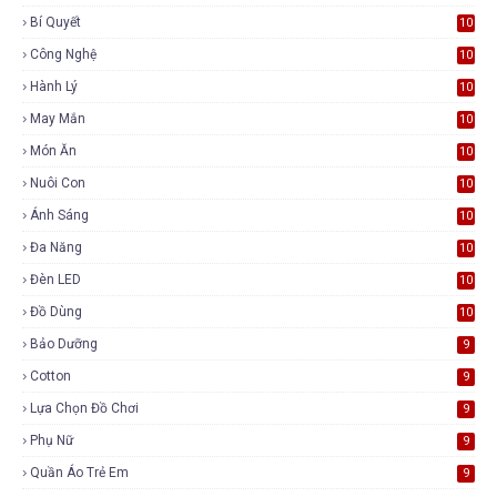
Bí Quyết
10
Công Nghệ
10
Hành Lý
10
May Mắn
10
Món Ăn
10
Nuôi Con
10
Ánh Sáng
10
Đa Năng
10
Đèn LED
10
Đồ Dùng
10
Bảo Dưỡng
9
Cotton
9
Lựa Chọn Đồ Chơi
9
Phụ Nữ
9
Quần Áo Trẻ Em
9