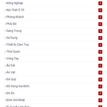
Nông Nghiệp
6
Nội Thất Ô Tô
6
Phòng Khách
6
Phối Đồ
6
Sang Trọng
6
Sử Dụng
6
Thiết Bị Cắm Trại
6
Thói Quen
6
Vòng Tay
6
Áo Dài
6
Ăn Vặt
6
Đá Quý
6
Đồ Dùng Gia Đình
6
Đồ Ăn
6
Bình Giữ Nhiệt
5
Bí Quyết Làm Đẹp