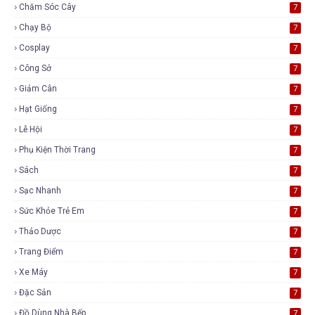
Chăm Sóc Cây
7
Chạy Bộ
7
Cosplay
7
Công Sở
7
Giảm Cân
7
Hạt Giống
7
Lễ Hội
7
Phụ Kiện Thời Trang
7
Sách
7
Sạc Nhanh
7
Sức Khỏe Trẻ Em
7
Thảo Dược
7
Trang Điểm
7
Xe Máy
7
Đặc Sản
7
Đồ Dùng Nhà Bếp
7