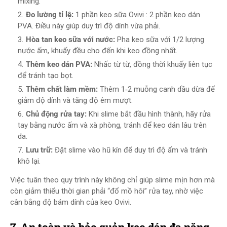
mixing.
Đo lường tỉ lệ:
1 phần keo sữa Ovivi : 2 phần keo dán
PVA. Điều này giúp duy trì độ dính vừa phải.
Hòa tan keo sữa với nước:
Pha keo sữa với 1/2 lượng
nước ấm, khuấy đều cho đến khi keo đồng nhất.
Thêm keo dán PVA:
Nhấc từ từ, đồng thời khuấy liên tục
để tránh tạo bọt.
Thêm chất làm mềm:
Thêm 1‑2 muỗng canh dầu dừa để
giảm độ dính và tăng độ êm mượt.
Chủ động rửa tay:
Khi slime bắt đầu hình thành, hãy rửa
tay bằng nước ấm và xà phòng, tránh để keo dán lâu trên
da.
Lưu trữ:
Đặt slime vào hũ kín để duy trì độ ẩm và tránh
khô lại.
Việc tuân theo quy trình này không chỉ giúp slime mịn hơn mà
còn giảm thiểu thời gian phải “đổ mồ hôi” rửa tay, nhờ việc
cân bằng độ bám dính của keo Ovivi.