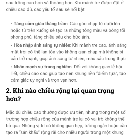
sau trông cao hơn và thoáng hơn. Khi mành tre được đặt ở
chiều cao đủ, các yếu tố sau sẽ nổi bật:
Tăng cảm giác thăng trầm
: Các góc chụp từ dưới lên
hoặc từ trên xuống sẽ tạo ra những tông màu và bóng tối
phong phú, tăng chiều sâu cho bức ảnh.
Hòa nhập ánh sáng tự nhiên
: Khi mành tre cao, ánh sáng
mặt trời có thể lan tỏa vào không gian chụp mà không bị
cản trở mạnh, giúp ảnh sáng tự nhiên, màu sắc trung thực.
Nhấn mạnh sự trang nghiêm
: Đối với không gian lễ hội
Tết, chiều cao cao giúp tạo nên khung nền “điểm tựa”, tạo
cảm giác uy nghi và trọn vẹn hơn.
2. Khi nào chiều rộng lại quan trọng
hơn?
Mặc dù chiều cao thường được ưu tiên, nhưng trong một số
trường hợp chiều rộng của mành tre lại có vai trò không thể
bỏ qua. Những vị trí có không gian hẹp, tường ngắn hoặc cần
tạo ra “sân khấu” rộng rãi cho nhiều người trong một khung