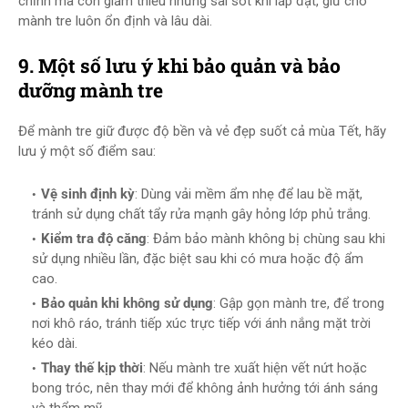
chỉnh mà còn giảm thiểu những sai sót khi lắp đặt, giữ cho
mành tre luôn ổn định và lâu dài.
9. Một số lưu ý khi bảo quản và bảo
dưỡng mành tre
Để mành tre giữ được độ bền và vẻ đẹp suốt cả mùa Tết, hãy
lưu ý một số điểm sau:
Vệ sinh định kỳ
: Dùng vải mềm ẩm nhẹ để lau bề mặt,
tránh sử dụng chất tẩy rửa mạnh gây hỏng lớp phủ trắng.
Kiểm tra độ căng
: Đảm bảo mành không bị chùng sau khi
sử dụng nhiều lần, đặc biệt sau khi có mưa hoặc độ ẩm
cao.
Bảo quản khi không sử dụng
: Gập gọn mành tre, để trong
nơi khô ráo, tránh tiếp xúc trực tiếp với ánh nắng mặt trời
kéo dài.
Thay thế kịp thời
: Nếu mành tre xuất hiện vết nứt hoặc
bong tróc, nên thay mới để không ảnh hưởng tới ánh sáng