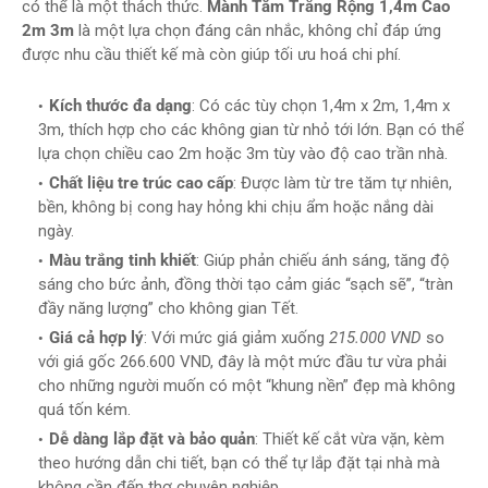
có thể là một thách thức.
Mành Tăm Trắng Rộng 1,4m Cao
2m 3m
là một lựa chọn đáng cân nhắc, không chỉ đáp ứng
được nhu cầu thiết kế mà còn giúp tối ưu hoá chi phí.
Kích thước đa dạng
: Có các tùy chọn 1,4m x 2m, 1,4m x
3m, thích hợp cho các không gian từ nhỏ tới lớn. Bạn có thể
lựa chọn chiều cao 2m hoặc 3m tùy vào độ cao trần nhà.
Chất liệu tre trúc cao cấp
: Được làm từ tre tăm tự nhiên,
bền, không bị cong hay hỏng khi chịu ẩm hoặc nắng dài
ngày.
Màu trắng tinh khiết
: Giúp phản chiếu ánh sáng, tăng độ
sáng cho bức ảnh, đồng thời tạo cảm giác “sạch sẽ”, “tràn
đầy năng lượng” cho không gian Tết.
Giá cả hợp lý
: Với mức giá giảm xuống
215.000 VND
so
với giá gốc 266.600 VND, đây là một mức đầu tư vừa phải
cho những người muốn có một “khung nền” đẹp mà không
quá tốn kém.
Dễ dàng lắp đặt và bảo quản
: Thiết kế cắt vừa vặn, kèm
theo hướng dẫn chi tiết, bạn có thể tự lắp đặt tại nhà mà
không cần đến thợ chuyên nghiệp.