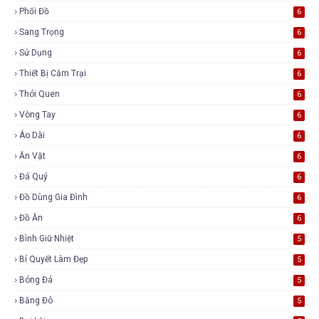
Phối Đồ
6
Sang Trọng
6
Sử Dụng
6
Thiết Bị Cắm Trại
6
Thói Quen
6
Vòng Tay
6
Áo Dài
6
Ăn Vặt
6
Đá Quý
6
Đồ Dùng Gia Đình
6
Đồ Ăn
6
Bình Giữ Nhiệt
5
Bí Quyết Làm Đẹp
5
Bóng Đá
5
Băng Đô
5