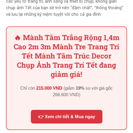
các yếu tố trang trí, ánh sáng và thiết bị chụp, không gian
chụp ảnh Tết của bạn sẽ trở nên “đậm chất”, “thông thoáng”
và lưu lại những kỷ niệm tuyệt vời cho cả gia đình.
🔥 Mành Tăm Trắng Rộng 1,4m
Cao 2m 3m Mành Tre Trang Trí
Tết Mành Tăm Trúc Decor
Chụp Ảnh Trang Trí Tết đang
giảm giá!
Chỉ còn
215.000 VND
(giảm
19%
so với giá gốc
266.600 VND
)
👉 Xem chi tiết & Mua ngay