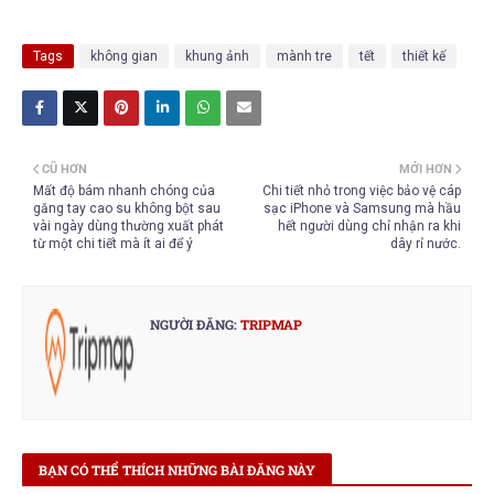
Tags
không gian
khung ảnh
mành tre
tết
thiết kế
CŨ HƠN
MỚI HƠN
Mất độ bám nhanh chóng của
Chi tiết nhỏ trong việc bảo vệ cáp
găng tay cao su không bột sau
sạc iPhone và Samsung mà hầu
vài ngày dùng thường xuất phát
hết người dùng chỉ nhận ra khi
từ một chi tiết mà ít ai để ý
dây rỉ nước.
NGƯỜI ĐĂNG:
TRIPMAP
BẠN CÓ THỂ THÍCH NHỮNG BÀI ĐĂNG NÀY