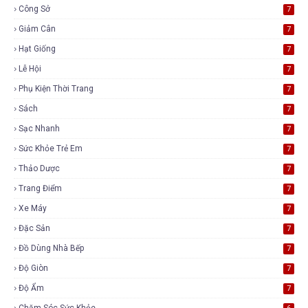
Công Sở
7
Giảm Cân
7
Hạt Giống
7
Lễ Hội
7
Phụ Kiện Thời Trang
7
Sách
7
Sạc Nhanh
7
Sức Khỏe Trẻ Em
7
Thảo Dược
7
Trang Điểm
7
Xe Máy
7
Đặc Sản
7
Đồ Dùng Nhà Bếp
7
Độ Giòn
7
Độ Ẩm
7
Chăm Sóc Sức Khỏe