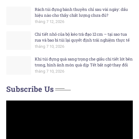
Rách túi đựng bánh thuyền chỉ sau vài ngày: dấu
hiệu nào cho thấy chất lượng chưa đủ?
tháng 7 12, 2026
Chi tiết nhỏ của bộ kéo trà đạo 12 cm – tại sao tua
rua và bao bì túi lại quyết định trải nghiệm thực tế
tháng 7 10, 2026
Khi túi đựng quà sang trọng che giấu chi tiết lót bên
trong, hình ảnh món quà dịp Tết bất ngờ thay đổi
tháng 7 10, 2026
Subscribe Us