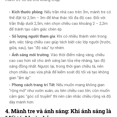
Kích thước phòng
: Nếu trần nhà cao trên 3m, mành tre có
thể đặt từ 2,5m – 3m để khai thác tối đa độ cao. Đối với
trần thấp dưới 2,5m, nên chọn chiều cao khoảng 2 – 2,2m
để tránh tạo cảm giác chèn ép.
Số lượng người tham gia
: Khi có nhiều thành viên trong
ảnh, việc tăng chiều cao giúp tách biệt các lớp người (trước,
giữa, sau), tạo “độ sâu” tự nhiên.
Ánh sáng môi trường
: Vào thời điểm nắng vàng, chiều
cao cao hơn sẽ cho ánh sáng lan tỏa nhẹ nhàng, tạo độ
sáng đồng nhất. Ngược lại, trong thời gian chiều tà, nên
chọn chiều cao vừa phải để kiểm soát độ tối và tạo không
gian “ấm áp”.
Phong cách trang trí Tết
: Nếu muốn mang không gian
“rộng mở” như vườn xuân, ưu tiên chiều cao lớn; còn muốn
cảm giác “góc cổ truyền” thì nên cân nhắc chiều rộng và độ
dày mành hơn.
4. Mành tre và ánh sáng: Khi ánh sáng là