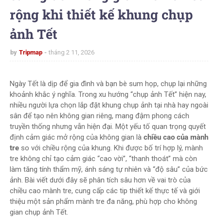
rộng khi thiết kế khung chụp
ảnh Tết
by
Tripmap
tháng 2 11, 2026
Ngày Tết là dịp để gia đình và bạn bè sum họp, chụp lại những
khoảnh khắc ý nghĩa. Trong xu hướng “chụp ảnh Tết” hiện nay,
nhiều người lựa chọn lắp đặt khung chụp ảnh tại nhà hay ngoài
sân để tạo nên không gian riêng, mang đậm phong cách
truyền thống nhưng vẫn hiện đại. Một yếu tố quan trọng quyết
định cảm giác mở rộng của không gian là
chiều cao của mành
tre
so với chiều rộng của khung. Khi được bố trí hợp lý, mành
tre không chỉ tạo cảm giác “cao vời”, “thanh thoát” mà còn
làm tăng tính thẩm mỹ, ánh sáng tự nhiên và “độ sâu” của bức
ảnh. Bài viết dưới đây sẽ phân tích sâu hơn về vai trò của
chiều cao mành tre, cung cấp các tip thiết kế thực tế và giới
thiệu một sản phẩm mành tre đa năng, phù hợp cho không
gian chụp ảnh Tết.