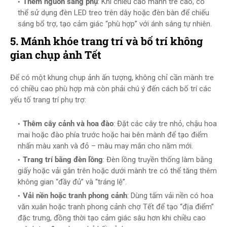
Thêm nguồn sáng phụ
: Khi chiều cao mành tre cao, có
thể sử dụng đèn LED treo trên dây hoặc đèn bàn để chiếu
sáng bổ trợ, tạo cảm giác “phù hợp” với ánh sáng tự nhiên.
5. Mánh khóe trang trí và bố trí không
gian chụp ảnh Tết
Để có một khung chụp ảnh ấn tượng, không chỉ cần mành tre
có chiều cao phù hợp mà còn phải chú ý đến cách bố trí các
yếu tố trang trí phụ trợ:
Thêm cây cảnh và hoa đào
: Đặt các cây tre nhỏ, chậu hoa
mai hoặc đào phía trước hoặc hai bên mành để tạo điểm
nhấn màu xanh và đỏ – màu may mắn cho năm mới.
Trang trí bằng đèn lồng
: Đèn lồng truyền thống làm bằng
giấy hoặc vải gắn trên hoặc dưới mành tre có thể tăng thêm
không gian “đầy đủ” và “tráng lệ”.
Vải nền hoặc tranh phong cảnh
: Dùng tấm vải nền có hoa
văn xuân hoặc tranh phong cảnh chợ Tết để tạo “địa điểm”
đặc trưng, đồng thời tạo cảm giác sâu hơn khi chiều cao