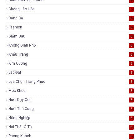
6
Chống Lão Hóa
6
Dụng Cụ
6
Fashion
6
Giảm Đau
6
Không Gian Nhỏ
6
Khẩu Trang
6
Kim Cương
6
Lắp Đặt
6
Lựa Chọn Trang Phục
6
Móc Khóa
6
Nuôi Dạy Con
6
Nuôi Thú Cưng
6
Nông Nghiệp
6
Nội Thất Ô Tô
6
Phòng Khách
6