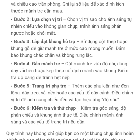
và chiều cao trần phòng. Ghi lại số liệu để xác định kích
thước mành tre cần mua.
Bước 2: Lựa chọn vị trí
– Chọn vị trí sao cho ánh sáng tự
nhiên chiếu vào không gian chụp, tránh ánh sáng phản
ngược hoặc chói mắt.
Bước 3: Lắp đặt khung hỗ trợ
– Sử dụng cột thép hoặc
khung gỗ để giữ mành tre ở mức cao mong muốn. Đảm
bảo khung chắc chắn và không rung lắc.
Bước 4: Gắn mành tre
– Cắt mành tre vừa độ dài, dùng
dây vải bền hoặc kẹp thép cố định mành vào khung. Kiểm
tra độ căng để tránh hẹt nếp.
Bước 5: Trang trí phụ trợ
– Thêm các phụ kiện như đèn
lồng, dây treo, vải nền hoặc các yếu tố cây cảnh. Điều chỉnh
vị trí để ánh sáng chiếu đều và tạo hiệu ứng “độ sâu”.
Bước 6: Kiểm tra và thử chụp
– Kiểm tra góc sáng, độ
phản chiếu và khung ảnh thực tế. Điều chỉnh mành, ánh
sáng và các yếu tố trang trí nếu cần.
Quy trình này không chỉ giúp bạn có một khung chụp ảnh hoàn