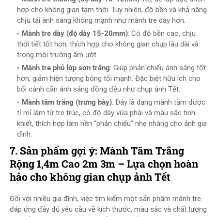
hợp cho không gian tạm thời. Tuy nhiên, độ bền và khả năng
chịu tải ánh sáng không mạnh như mành tre dày hơn.
Mành tre dày (độ dày 15-20mm)
: Có độ bền cao, chịu
thời tiết tốt hơn, thích hợp cho không gian chụp lâu dài và
trong môi trường ẩm ướt.
Mành tre phủ lớp sơn trắng
: Giúp phản chiếu ánh sáng tốt
hơn, giảm hiện tượng bóng tối mạnh. Đặc biệt hữu ích cho
bối cảnh cần ánh sáng đồng đều như chụp ảnh Tết.
Mành tăm trắng (trưng bày)
: Đây là dạng mành tăm được
tỉ mỉ làm từ tre trúc, có độ dày vừa phải và màu sắc tinh
khiết, thích hợp làm nền “phản chiếu” nhẹ nhàng cho ảnh gia
đình.
7. Sản phẩm gợi ý: Mành Tăm Trắng
Rộng 1,4m Cao 2m 3m – Lựa chọn hoàn
hảo cho không gian chụp ảnh Tết
Đối với nhiều gia đình, việc tìm kiếm một sản phẩm mành tre
đáp ứng đầy đủ yêu cầu về kích thước, màu sắc và chất lượng