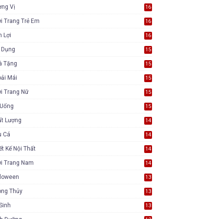
ơng Vị
16
i Trang Trẻ Em
16
n Lợi
16
a Dụng
15
à Tặng
15
ải Mái
15
i Trang Nữ
15
 Uống
15
ất Lượng
14
u Cá
14
ết Kế Nội Thất
14
ời Trang Nam
14
lloween
13
ong Thủy
13
Sinh
13