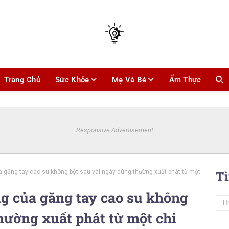
Trang Chủ
Sức Khỏe
Mẹ Và Bé
Ẩm Thực
Responsive Advertisement
găng tay cao su không bột sau vài ngày dùng thường xuất phát từ một
T
g của găng tay cao su không
hường xuất phát từ một chi