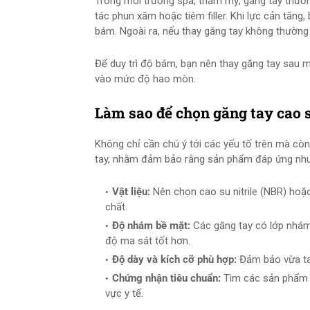
Trong môi trường spa, thẩm mỹ, găng tay thường 
tác phun xăm hoặc tiêm filler. Khi lực cản tăn
bám. Ngoài ra, nếu thay găng tay không thường
Để duy trì độ bám, bạn nên thay găng tay sau m
vào mức độ hao mòn.
Làm sao để chọn găng tay cao s
Không chỉ cần chú ý tới các yếu tố trên mà còn
tay, nhằm đảm bảo rằng sản phẩm đáp ứng nhu 
Vật liệu:
Nên chọn cao su nitrile (NBR) hoặc
chất.
Độ nhám bề mặt:
Các găng tay có lớp nhám
độ ma sát tốt hơn.
Độ dày và kích cỡ phù hợp:
Đảm bảo vừa tay
Chứng nhận tiêu chuẩn:
Tìm các sản phẩm c
vực y tế.