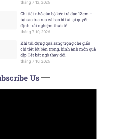
tháng 7 12, 2026
Chi tiết nhỏ của bộ kéo trà đạo 12 cm –
tại sao tua rua và bao bì túi lại quyết
định trải nghiệm thực tế
tháng 7 10, 2026
Khi túi đựng quà sang trọng che giấu
chi tiết lót bên trong, hình ảnh món quà
dịp Tết bất ngờ thay đổi
tháng 7 10, 2026
bscribe Us