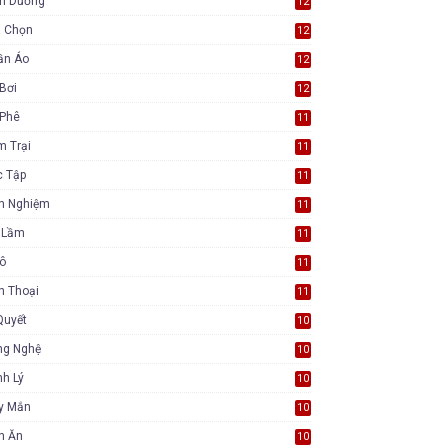
nh Dưỡng
12
a Chọn
12
ần Áo
12
Bơi
12
 Phê
11
m Trại
11
c Tập
11
nh Nghiệm
11
i Lầm
11
Tô
11
n Thoại
11
Quyết
10
ng Nghệ
10
h Lý
10
y Mắn
10
n Ăn
10