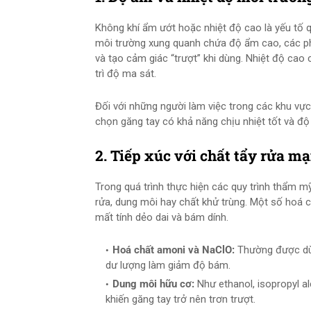
Không khí ẩm ướt hoặc nhiệt độ cao là yếu tố q
môi trường xung quanh chứa độ ẩm cao, các p
và tạo cảm giác “trượt” khi dùng. Nhiệt độ cao
trì độ ma sát.
Đối với những người làm việc trong các khu vự
chọn găng tay có khả năng chịu nhiệt tốt và độ
2. Tiếp xúc với chất tẩy rửa m
Trong quá trình thực hiện các quy trình thẩm mỹ
rửa, dung môi hay chất khử trùng. Một số hoá c
mất tính dẻo dai và bám dính.
Hoá chất amoni và NaClO:
Thường được dùng
dư lượng làm giảm độ bám.
Dung môi hữu cơ:
Như ethanol, isopropyl al
khiến găng tay trở nên trơn trượt.