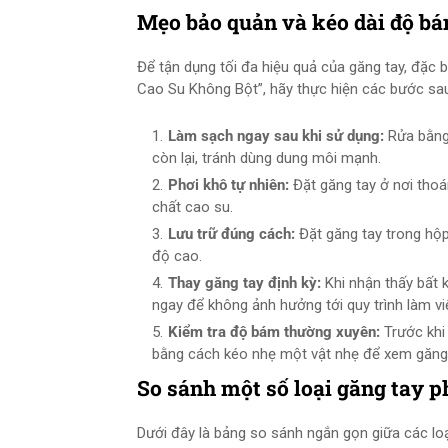
Mẹo bảo quản và kéo dài độ bá
Để tận dụng tối đa hiệu quả của găng tay, đặc
Cao Su Không Bột”, hãy thực hiện các bước sa
Làm sạch ngay sau khi sử dụng:
Rửa bằng
còn lại, tránh dùng dung môi mạnh.
Phơi khô tự nhiên:
Đặt găng tay ở nơi thoá
chất cao su.
Lưu trữ đúng cách:
Đặt găng tay trong hộp
độ cao.
Thay găng tay định kỳ:
Khi nhận thấy bất 
ngay để không ảnh hưởng tới quy trình làm vi
Kiểm tra độ bám thường xuyên:
Trước khi
bằng cách kéo nhẹ một vật nhẹ để xem găng 
So sánh một số loại găng tay ph
Dưới đây là bảng so sánh ngắn gọn giữa các l