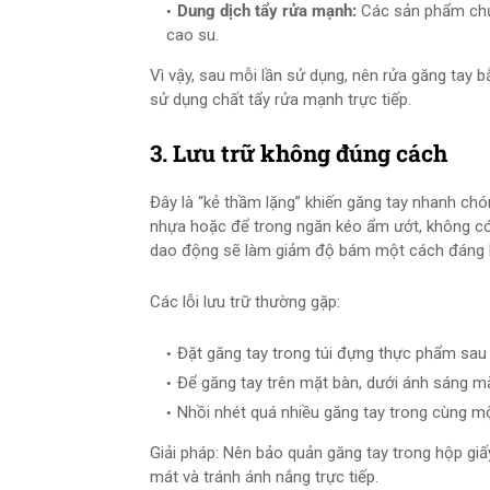
Dung dịch tẩy rửa mạnh:
Các sản phẩm chứa
cao su.
Vì vậy, sau mỗi lần sử dụng, nên rửa găng tay 
sử dụng chất tẩy rửa mạnh trực tiếp.
3. Lưu trữ không đúng cách
Đây là “kẻ thầm lặng” khiến găng tay nhanh ch
nhựa hoặc để trong ngăn kéo ẩm ướt, không có 
dao động sẽ làm giảm độ bám một cách đáng 
Các lỗi lưu trữ thường gặp:
Đặt găng tay trong túi đựng thực phẩm sau k
Để găng tay trên mặt bàn, dưới ánh sáng mặt
Nhồi nhét quá nhiều găng tay trong cùng mộ
Giải pháp: Nên bảo quản găng tay trong hộp giấ
mát và tránh ánh nắng trực tiếp.