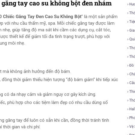
c găng tay cao su không bột đen nhám
Hư
Thờ
0 Chiếc Găng Tay Đen Cao Su Không Bột
” là một sản phẩm
Tiệ
hợp với nhu cầu thẩm mỹ, spa. Mỗi chiếc găng tay được làm
ám nhẹ, giúp tăng độ ma sát khi cầm các dụng cụ, cắt tóc,
Gi
ợc thiết kế để giảm tối đa tình trạng trượt, phù hợp với
Qu
dung môi nhẹ.
Tho
Thờ
Đồ
tốt mà không ảnh hưởng đến độ bám.
Ch
đồng thời giảm thiểu hiện tượng “độ bám giảm” khi tiếp xúc
Câ
Thi
ng có da nhạy cảm và giảm nguy cơ gây kích ứng.
Th
ếc, phù hợp cho các tiệm làm đẹp có nhu cầu dùng số
Ha
Ph
ng găng tay để luôn có sẵn khi cần, đồng thời tránh tình
thời gian và chi phí.
Vệ 