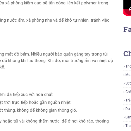
 xà phòng kiềm cao sẽ tấn công liên kết polymer trong
bằng nước ấm, xà phòng nhẹ và để khô tự nhiên, tránh việc
F
C
óng mất độ bám. Nhiều người bảo quản găng tay trong túi
đủ không khí lưu thông. Khi đó, môi trường ẩm và nhiệt độ
kể.
Thờ
Mu
Sứ
Ch
hi đã tiếp xúc với hoá chất.
Tr
 trời trực tiếp hoặc gần nguồn nhiệt.
Du 
t thùng, không để không gian thông gió.
Là
y hoặc túi vải không thấm nước, để ở nơi khô ráo, thoáng
Tra