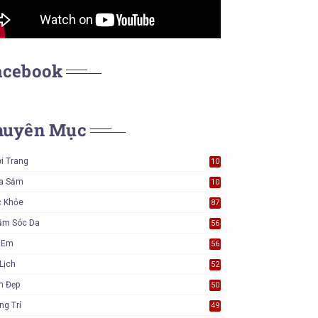
acebook
huyên Mục
i Trang
10
6
a Sắm
10
5
c Khỏe
87
ăm Sóc Da
56
ẻ Em
56
Lịch
52
m Đẹp
50
ng Trí
49