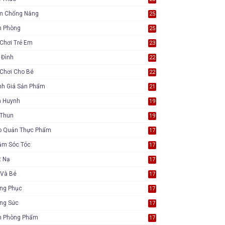
m Chống Nắng
25
n Phòng
25
Chơi Trẻ Em
23
 Đình
22
Chơi Cho Bé
22
nh Giá Sản Phẩm
21
ụ Huynh
19
 Thun
19
o Quản Thực Phẩm
17
ăm Sóc Tóc
17
t Nạ
17
 Và Bé
17
ang Phục
17
ang Sức
17
n Phòng Phẩm
17