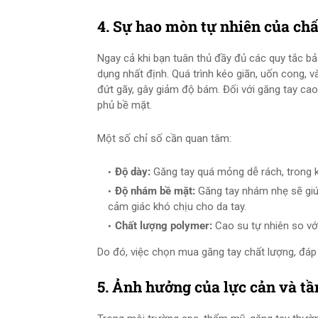
4. Sự hao mòn tự nhiên của chấ
Ngay cả khi bạn tuân thủ đầy đủ các quy tắc bảo
dụng nhất định. Quá trình kéo giãn, uốn cong, v
đứt gãy, gây giảm độ bám. Đối với găng tay ca
phủ bề mặt.
Một số chỉ số cần quan tâm:
Độ dày:
Găng tay quá mỏng dễ rách, trong k
Độ nhám bề mặt:
Găng tay nhám nhẹ sẽ giú
cảm giác khó chịu cho da tay.
Chất lượng polymer:
Cao su tự nhiên so với
Do đó, việc chọn mua găng tay chất lượng, đáp
5. Ảnh hưởng của lực cản và tầ