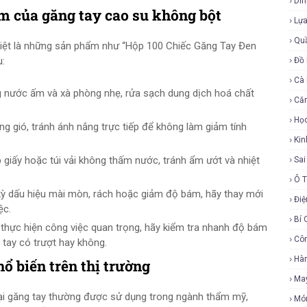
Di
m của găng tay cao su không bột
Lự
Qu
 biệt là những sản phẩm như “Hộp 100 Chiếc Găng Tay Đen
u:
Đồ 
Cà
 nước ấm và xà phòng nhẹ, rửa sạch dung dịch hoá chất
Cắ
Họ
ng gió, tránh ánh nắng trực tiếp để không làm giảm tính
Ki
 giấy hoặc túi vải không thấm nước, tránh ẩm ướt và nhiệt
Sa
Ô 
kỳ dấu hiệu mài mòn, rách hoặc giảm độ bám, hãy thay mới
Điệ
ệc.
Bí 
 thực hiện công việc quan trọng, hãy kiểm tra nhanh độ bám
Cô
tay có trượt hay không.
Hàn
ổ biến trên thị trường
Ma
oại găng tay thường được sử dụng trong ngành thẩm mỹ,
Mó