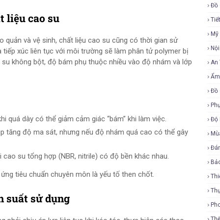
Đồ 
t liệu cao su
Tiế
Mỹ
 quản và vệ sinh, chất liệu cao su cũng có thời gian sử
Nội
à tiếp xúc liên tục với môi trường sẽ làm phân tử polymer bị
o su không bột, độ bám phụ thuộc nhiều vào độ nhám và lớp
An
Ẩm
Đồ 
Phụ
hi quá dày có thể giảm cảm giác “bám” khi làm việc.
Độ
p tăng độ ma sát, nhưng nếu độ nhám quá cao có thể gây
Mù
Đá
 cao su tổng hợp (NBR, nitrile) có độ bền khác nhau.
Bả
 ứng tiêu chuẩn chuyên môn là yếu tố then chốt.
Thi
Th
n suất sử dụng
Ph
Th