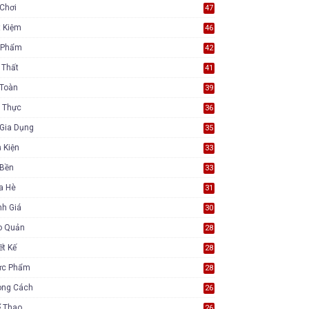
Chơi
47
t Kiệm
46
 Phẩm
42
 Thất
41
 Toàn
39
 Thực
36
Gia Dụng
35
 Kiện
33
 Bền
33
a Hè
31
nh Giá
30
o Quản
28
ết Kế
28
ực Phẩm
28
ong Cách
26
ể Thao
26