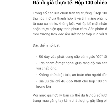
Đánh giá thực tế: Hộp 100 chiế
Trong số các lựa chọn trên thị trường, “
Hộp 10
thu hút nhờ giá thành hợp lý và tính năng phù 
từ cao su nitrile, không bột, với lớp bề mặt nh
hoặc thực hiện quy trình phun xăm. Sản phẩm đư
môi trường làm việc ẩm ướt hoặc tiếp xúc với 
Đặc điểm nổi bật:
Độ dày vừa phải, cung cấp cảm giác “đỡ” 
Lớp nhám ở mặt ngoài giúp tăng độ ma sát, 
với chất lỏng.
Không chứa bột talc, an toàn cho người dù
Giá ưu đãi chỉ
46.666 VNĐ
cho hộp 100 chi
lượng lớn.
Với mức giá hợp lý, bạn có thể dự trữ đủ số lượ
trạng mua găng tay kém chất lượng, gây lãng phí 