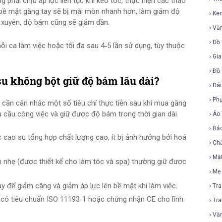
phải chịu áp lực liên tục khi kéo tóc, thực hiện các thao
g, bề mặt găng tay sẽ bị mài mòn nhanh hơn, làm giảm độ
Ke
 xuyên, độ bám cũng sẽ giảm dần.
Vă
Đồ 
ỗi ca làm việc hoặc tối đa sau 4‑5 lần sử dụng, tùy thuộc
Gia
Đồ 
u không bột giữ độ bám lâu dài?
Đá
Ph
 cần cân nhắc một số tiêu chí thực tiễn sau khi mua găng
cầu công việc và giữ được độ bám trong thời gian dài.
Áo
Bả
 cao su tổng hợp chất lượng cao, ít bị ảnh hưởng bởi hoá
Ch
Mặ
 nhẹ (được thiết kế cho làm tóc và spa) thường giữ được
Mẹ
 để giảm căng và giảm áp lực lên bề mặt khi làm việc.
Tr
ó tiêu chuẩn ISO 11193‑1 hoặc chứng nhận CE cho lĩnh
Tr
Vă