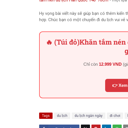
tắm nén du lịch Hàn Quốc 140*70cm
- một lựa 
Hy vọng bài viết này sẽ giúp bạn có thêm kiến 
hợp. Chúc bạn có một chuyến đi du lịch vui vẻ v
🔥 (Túi đỏ)Khăn tắm nén
g
Chỉ còn
12.999 VND
(g
👉 Xem 
Tags
du lịch
du lịch ngắn ngày
đi chơi