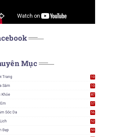
acebook
huyên Mục
i Trang
10
7
a Sắm
10
5
c Khỏe
87
ẻ Em
57
ăm Sóc Da
56
Lịch
52
m Đẹp
50