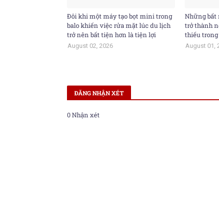
Đôi khi một máy tạo bọt mini trong
Những bất 
balo khiến việc rửa mặt lúc du lịch
trở thành n
trở nên bất tiện hơn là tiện lợi
thiếu trong
August 02, 2026
August 01, 
ĐĂNG NHẬN XÉT
0 Nhận xét