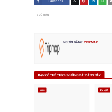
Facebook
Twitt
CŨ HƠN
er
NGƯỜI ĐĂNG:
TRIPMAP
BẠN CÓ THỂ THÍCH NHỮNG BÀI ĐĂNG NÀY
Balo
Du Lịch