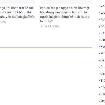
Vệ 
ngờ khi khăn ướt bỏ túi
Bạn có bao giờ ngạc nhiên khi một
gười trợ thủ không thể
hộp đựng bàn chải du lịch cho hai
Lự
 chuyến du lịch gia đình
người lại giảm đáng kể kích thước
Qu
hành lý?
2026
June 24, 2026
Đồ 
Cà
Cắ
Họ
Ki
Sa
Ô 
Điệ
Bí 
Cô
Hàn
Ma