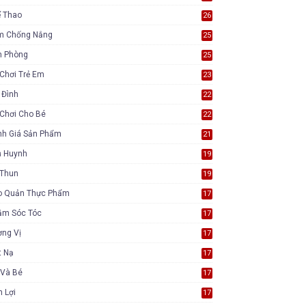
ể Thao
26
m Chống Nắng
25
n Phòng
25
Chơi Trẻ Em
23
 Đình
22
Chơi Cho Bé
22
nh Giá Sản Phẩm
21
ụ Huynh
19
 Thun
19
o Quản Thực Phẩm
17
ăm Sóc Tóc
17
ơng Vị
17
t Nạ
17
 Và Bé
17
n Lợi
17