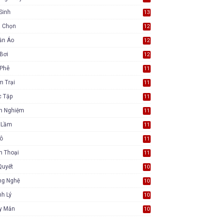
Sinh
13
a Chọn
12
ần Áo
12
Bơi
12
 Phê
11
m Trại
11
c Tập
11
nh Nghiệm
11
i Lầm
11
Tô
11
n Thoại
11
Quyết
10
ng Nghệ
10
h Lý
10
y Mắn
10