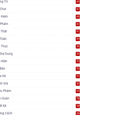
ng Trí
49
Chơi
47
t Kiệm
46
 Phẩm
42
 Thất
41
 Toàn
39
 Thực
36
Gia Dụng
35
 Kiện
33
 Bền
33
a Hè
31
nh Giá
30
ực Phẩm
29
o Quản
28
ết Kế
28
ong Cách
26