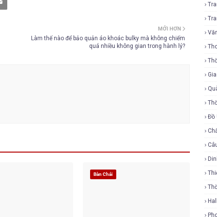
Tr
Tr
MỚI HƠN
Vă
Làm thế nào để bảo quản áo khoác bulky mà không chiếm
quá nhiều không gian trong hành lý?
Tho
Thờ
Gi
Qu
Thờ
Đồ
Ch
Câ
Di
Thi
Bàn Chải
Th
Ha
Ph