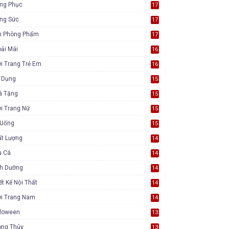
ang Phục
17
ang Sức
17
n Phòng Phẩm
17
ải Mái
16
i Trang Trẻ Em
16
a Dụng
15
à Tặng
15
i Trang Nữ
15
 Uống
15
ất Lượng
14
u Cá
14
nh Dưỡng
14
ết Kế Nội Thất
14
ời Trang Nam
14
lloween
13
ong Thủy
13