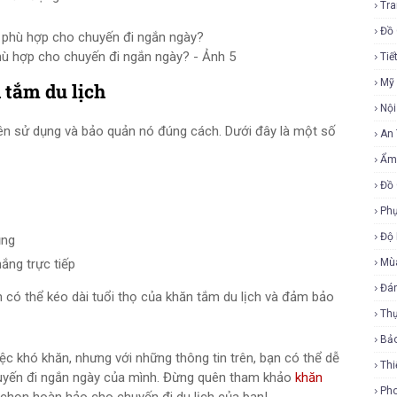
Tra
Đồ 
hù hợp cho chuyến đi ngắn ngày? - Ảnh 5
Tiế
Mỹ
 tắm du lịch
Nội
 nên sử dụng và bảo quản nó đúng cách. Dưới đây là một số
An
Ẩm
Đồ 
Phụ
Độ
ụng
nắng trực tiếp
Mù
Đá
có thể kéo dài tuổi thọ của khăn tắm du lịch và đảm bảo
Th
Bả
ệc khó khăn, nhưng với những thông tin trên, bạn có thể dễ
Thi
uyến đi ngắn ngày của mình. Đừng quên tham khảo
khăn
Ph