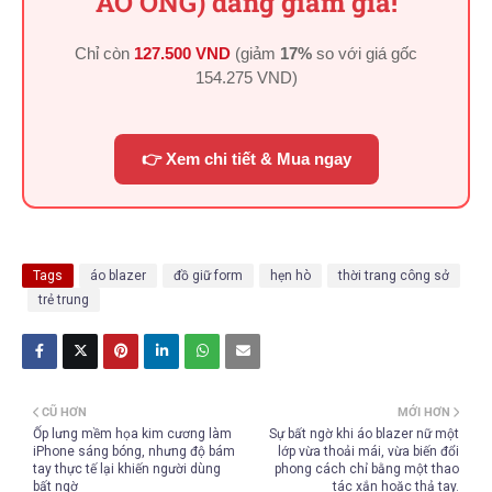
ÁO ÔNG) đang giảm giá!
Chỉ còn
127.500 VND
(giảm
17%
so với giá gốc
154.275 VND
)
👉 Xem chi tiết & Mua ngay
Tags
áo blazer
đồ giữ form
hẹn hò
thời trang công sở
trẻ trung
CŨ HƠN
MỚI HƠN
Ốp lưng mềm họa kim cương làm
Sự bất ngờ khi áo blazer nữ một
iPhone sáng bóng, nhưng độ bám
lớp vừa thoải mái, vừa biến đổi
tay thực tế lại khiến người dùng
phong cách chỉ bằng một thao
bất ngờ
tác xắn hoặc thả tay.