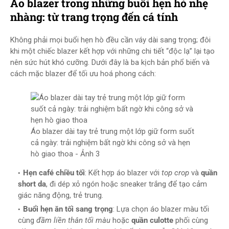
Áo blazer trong những buổi hẹn hò nhẹ
nhàng: từ trang trọng đến cá tính
Không phải mọi buổi hẹn hò đều cần váy dài sang trọng; đôi
khi một chiếc blazer kết hợp với những chi tiết “độc lạ” lại tạo
nên sức hút khó cưỡng. Dưới đây là ba kịch bản phổ biến và
cách mặc blazer để tối ưu hoá phong cách:
Áo blazer dài tay trẻ trung một lớp giữ form suốt
cả ngày: trải nghiệm bất ngờ khi công sở và hẹn
hò giao thoa - Ảnh 3
Hẹn café chiều tối
: Kết hợp áo blazer với
top crop
và
quần
short da
, đi dép xỏ ngón hoặc sneaker trắng để tạo cảm
giác năng động, trẻ trung.
Buổi hẹn ăn tối sang trọng
: Lựa chọn áo blazer màu tối
cùng
đầm liền thân tối màu
hoặc
quần culotte
phối cùng