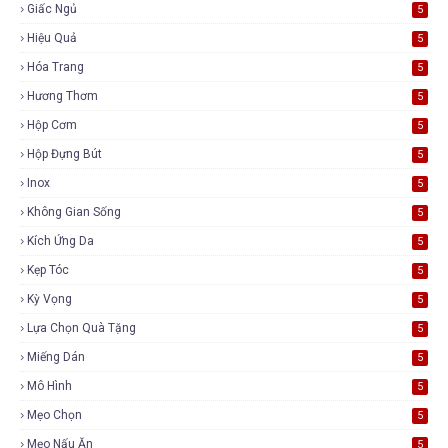
Giấc Ngủ
5
Hiệu Quả
5
Hóa Trang
5
Hương Thơm
5
Hộp Cơm
5
Hộp Đựng Bút
5
Inox
5
Không Gian Sống
5
Kích Ứng Da
5
Kẹp Tóc
5
Kỳ Vọng
5
Lựa Chọn Quà Tặng
5
Miếng Dán
5
Mô Hình
5
Mẹo Chọn
5
Mẹo Nấu Ăn
5