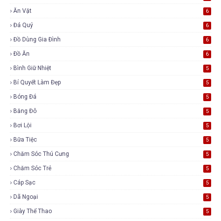
Ăn Vặt
6
Đá Quý
6
Đồ Dùng Gia Đình
6
Đồ Ăn
6
Bình Giữ Nhiệt
5
Bí Quyết Làm Đẹp
5
Bóng Đá
5
Băng Đô
5
Bơi Lội
5
Bữa Tiệc
5
Chăm Sóc Thú Cưng
5
Chăm Sóc Trẻ
5
Cáp Sạc
5
Dã Ngoại
5
Giày Thể Thao
5