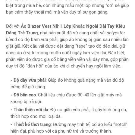
biệt trong mùa hè, còn những mẫu một lớp nhưng “cơ” sẽ giúp
bạn cảm thấy thoải mái mà vẫn duy trì sự gọn gàng.
Đối với
Áo Blazer Vest Nữ 1 Lớp Khoác Ngoài Dài Tay Kiểu
Dáng Trẻ Trung
, nhà sản xuất đã sử dụng chất vải
polyester
blend
có độ bám vừa phải, giúp áo không bị giãn sau nhiều lần
giặt giũ. Kết cấu vải được dệt dạng “tape” tạo độ dẻo dai, giữ
dáng áo ở vị trí mong muốn suốt ngày làm việc dài. Đặc biệt,
phần viền áo được gia cố bằng viền viền vải dày nhẹ, góp phần
duy trì độ “đàn hồi” của áo khi di chuyển hay ngồi làm việc.
Độ dày vừa phải
: Giúp áo không quá nặng mà vẫn đủ độ
cứng để giữ dáng.
Độ bền cao
: Chất liệu chịu được 30-40 lần giặt máy mà
không bị rối sợi.
Thân thiện với da
: Độ co giãn vừa phải, ít gây kích ứng da,
thích hợp cho mọi loại da.
Thiết kế thời trang
: Đường may tinh tế, cổ áo kiểu “notch”
hiện đại, phù hợp với cả phụ nữ trẻ và trưởng thành.