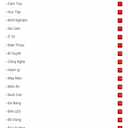
Cắm Trại
11
Học Tập
11
Kinh Nghiệm
11
Sai Lầm
11
Ô Tô
11
Điện Thoại
11
Bí Quyết
10
Công Nghệ
10
Hành Lý
10
May Mắn
10
Món Ăn
10
Nuôi Con
10
Đa Năng
10
Đèn LED
10
Đồ Dùng
10
Bảo Dưỡng