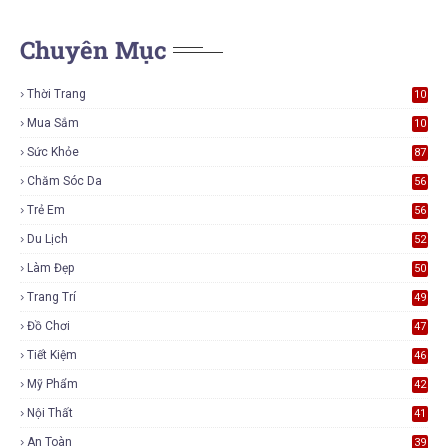
Chuyên Mục
Thời Trang
10
7
Mua Sắm
10
5
Sức Khỏe
87
Chăm Sóc Da
56
Trẻ Em
56
Du Lịch
52
Làm Đẹp
50
Trang Trí
49
Đồ Chơi
47
Tiết Kiệm
46
Mỹ Phẩm
42
Nội Thất
41
An Toàn
39