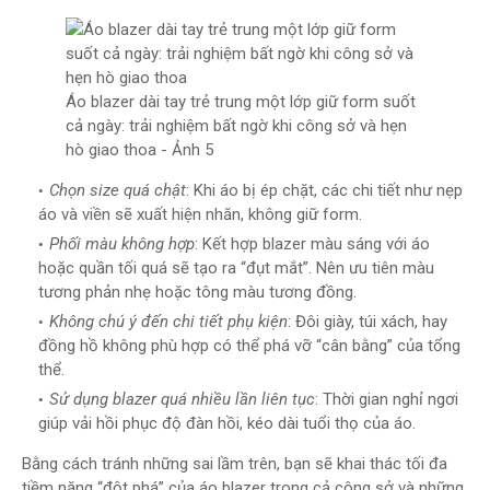
Áo blazer dài tay trẻ trung một lớp giữ form suốt
cả ngày: trải nghiệm bất ngờ khi công sở và hẹn
hò giao thoa - Ảnh 5
Chọn size quá chật
: Khi áo bị ép chặt, các chi tiết như nẹp
áo và viền sẽ xuất hiện nhăn, không giữ form.
Phối màu không hợp
: Kết hợp blazer màu sáng với áo
hoặc quần tối quá sẽ tạo ra “đụt mắt”. Nên ưu tiên màu
tương phản nhẹ hoặc tông màu tương đồng.
Không chú ý đến chi tiết phụ kiện
: Đôi giày, túi xách, hay
đồng hồ không phù hợp có thể phá vỡ “cân bằng” của tổng
thể.
Sử dụng blazer quá nhiều lần liên tục
: Thời gian nghỉ ngơi
giúp vải hồi phục độ đàn hồi, kéo dài tuổi thọ của áo.
Bằng cách tránh những sai lầm trên, bạn sẽ khai thác tối đa
tiềm năng “đột phá” của áo blazer trong cả công sở và những