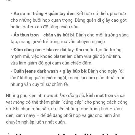
Áo sơ mi trắng + quần tây đen
: Kết hợp cổ điển, phù hợp
cho những buổi họp quan trọng. Đừng quên đi giày cao gót
hoặc loafers da để tăng chiều sâu.
Áo thun trơn + chân váy bút bi
: Dành cho môi trường sáng
tạo, mang lại vẻ trẻ trung mà vẫn chuyên nghiệp.
Đầm dáng ôm + blazer dài tay
: Khi muốn tạo ấn tượng
mạnh mẽ, việc khoác blazer lên đầm vừa giữ độ nữ tính,
vừa làm giảm độ gợi cảm của chiếc đầm.
Quần jeans dark wash + giày búp bê
: Dành cho ngày “đi
làm” không quá nghiêm ngặt, mang lại cảm giác thoải mái
nhưng vẫn duy trì sự chỉnh tề.
Những phụ kiện như
watch kim đồng hồ
,
kính mát tròn
và
cà
vạt mỏng
có thể thêm phần “cứng cáp” cho phong cách công
sở. Khi chọn màu sắc, ưu tiên những tone trung tính – xám,
đen, xanh navy – để dễ dàng phối hợp và giữ cho hình ảnh
chuyên nghiệp luôn nhất quán.