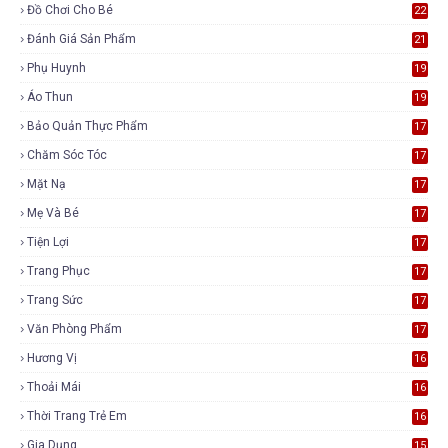
Đồ Chơi Cho Bé
22
Đánh Giá Sản Phẩm
21
Phụ Huynh
19
Áo Thun
19
Bảo Quản Thực Phẩm
17
Chăm Sóc Tóc
17
Mặt Nạ
17
Mẹ Và Bé
17
Tiện Lợi
17
Trang Phục
17
Trang Sức
17
Văn Phòng Phẩm
17
Hương Vị
16
Thoải Mái
16
Thời Trang Trẻ Em
16
Gia Dụng
15