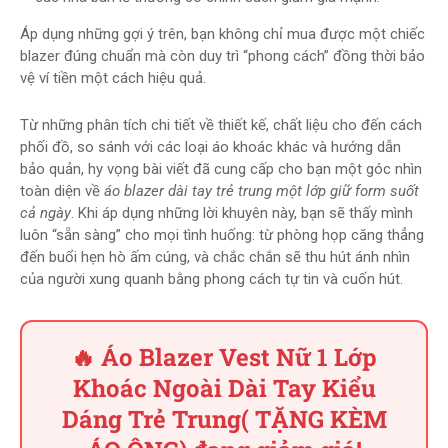
Áp dụng những gợi ý trên, bạn không chỉ mua được một chiếc
blazer đúng chuẩn mà còn duy trì “phong cách” đồng thời bảo
vệ ví tiền một cách hiệu quả.
Từ những phân tích chi tiết về thiết kế, chất liệu cho đến cách
phối đồ, so sánh với các loại áo khoác khác và hướng dẫn
bảo quản, hy vọng bài viết đã cung cấp cho bạn một góc nhìn
toàn diện về
áo blazer dài tay trẻ trung một lớp giữ form suốt
cả ngày
. Khi áp dụng những lời khuyên này, bạn sẽ thấy mình
luôn “sẵn sàng” cho mọi tình huống: từ phòng họp căng thẳng
đến buổi hẹn hò ấm cúng, và chắc chắn sẽ thu hút ánh nhìn
của người xung quanh bằng phong cách tự tin và cuốn hút.
🔥 Áo Blazer Vest Nữ 1 Lớp
Khoác Ngoài Dài Tay Kiểu
Dáng Trẻ Trung( TẶNG KÈM