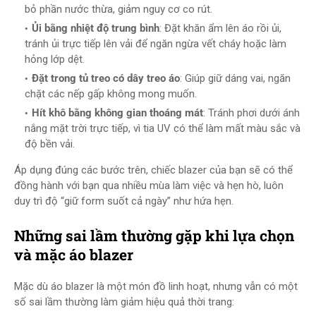
bỏ phần nước thừa, giảm nguy cơ co rút.
Ủi bằng nhiệt độ trung bình
: Đặt khăn ẩm lên áo rồi ủi,
tránh ủi trực tiếp lên vải để ngăn ngừa vết cháy hoặc làm
hỏng lớp dệt.
Đặt trong tủ treo có dây treo áo
: Giúp giữ dáng vai, ngăn
chặt các nếp gấp không mong muốn.
Hít khô bằng không gian thoáng mát
: Tránh phơi dưới ánh
nắng mặt trời trực tiếp, vì tia UV có thể làm mất màu sắc và
độ bền vải.
Áp dụng đúng các bước trên, chiếc blazer của bạn sẽ có thể
đồng hành với bạn qua nhiều mùa làm việc và hẹn hò, luôn
duy trì độ “giữ form suốt cả ngày” như hứa hẹn.
Những sai lầm thường gặp khi lựa chọn
và mặc áo blazer
Mặc dù áo blazer là một món đồ linh hoạt, nhưng vẫn có một
số sai lầm thường làm giảm hiệu quả thời trang: