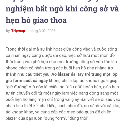
nghiệm bất ngờ khi công sở và
hẹn hò giao thoa
by
Tripmap
tháng 3 02, 2026
Trong thời đại mà sự linh hoạt giữa công việc và cuộc sống
cá nhân ngày càng được đề cao, việc sở hữu một món đồ
thời trang vừa phù hợp cho môi trường công sở vừa tôn lên
phong cách cá nhân trong các buổi hẹn hò nhẹ nhàng trở
thành nhu cầu thiết yếu.
Áo blazer dài tay trẻ trung một lớp
giữ form suốt cả ngày
không chỉ là lớp áo khoác ngoài giúp
“giữ đường” mà còn là chiếc áo “cầu nối” hoàn hảo, giúp bạn
tự tin chuyển đổi từ một ngày làm việc năng động sang một
buổi hẹn hò lãng mạn chỉ trong vài giây. Bài viết sẽ đi sâu vào
phân tích thiết kế, chất liệu, cách phối đồ, so sánh với các loại
áo khoác khác, và cung cấp các mẹo bảo quản để chiếc
blazer của bạn luôn “đúng form”, “đúng thời”.