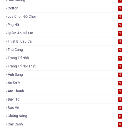
9
Cotton
9
Lựa Chọn Đồ Chơi
9
Phụ Nữ
9
Quần Áo Trẻ Em
9
Thiết Bị Câu Cá
9
Thú Cưng
9
Trang Trí Nhà
9
Trang Trí Nội Thất
9
Ánh Sáng
9
Áo Sơ Mi
9
Âm Thanh
9
Điện Tử
9
Bảo Vệ
8
Chống Nắng
8
Cây Cảnh
8