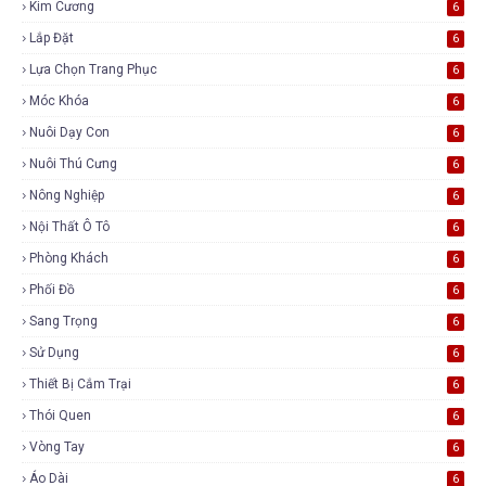
Kim Cương
6
Lắp Đặt
6
Lựa Chọn Trang Phục
6
Móc Khóa
6
Nuôi Dạy Con
6
Nuôi Thú Cưng
6
Nông Nghiệp
6
Nội Thất Ô Tô
6
Phòng Khách
6
Phối Đồ
6
Sang Trọng
6
Sử Dụng
6
Thiết Bị Cắm Trại
6
Thói Quen
6
Vòng Tay
6
Áo Dài
6