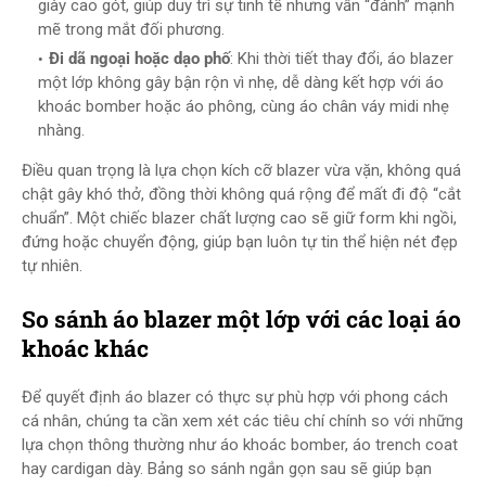
giày cao gót, giúp duy trì sự tinh tế nhưng vẫn “đánh” mạnh
mẽ trong mắt đối phương.
Đi dã ngoại hoặc dạo phố
: Khi thời tiết thay đổi, áo blazer
một lớp không gây bận rộn vì nhẹ, dễ dàng kết hợp với áo
khoác bomber hoặc áo phông, cùng áo chân váy midi nhẹ
nhàng.
Điều quan trọng là lựa chọn kích cỡ blazer vừa vặn, không quá
chật gây khó thở, đồng thời không quá rộng để mất đi độ “cắt
chuẩn”. Một chiếc blazer chất lượng cao sẽ giữ form khi ngồi,
đứng hoặc chuyển động, giúp bạn luôn tự tin thể hiện nét đẹp
tự nhiên.
So sánh áo blazer một lớp với các loại áo
khoác khác
Để quyết định áo blazer có thực sự phù hợp với phong cách
cá nhân, chúng ta cần xem xét các tiêu chí chính so với những
lựa chọn thông thường như áo khoác bomber, áo trench coat
hay cardigan dày. Bảng so sánh ngắn gọn sau sẽ giúp bạn