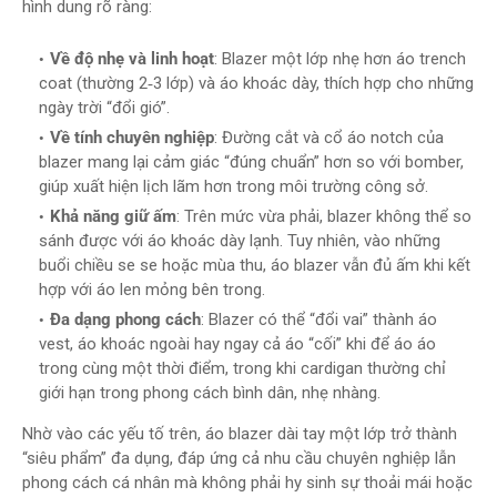
hình dung rõ ràng:
Về độ nhẹ và linh hoạt
: Blazer một lớp nhẹ hơn áo trench
coat (thường 2‑3 lớp) và áo khoác dày, thích hợp cho những
ngày trời “đổi gió”.
Về tính chuyên nghiệp
: Đường cắt và cổ áo notch của
blazer mang lại cảm giác “đúng chuẩn” hơn so với bomber,
giúp xuất hiện lịch lãm hơn trong môi trường công sở.
Khả năng giữ ấm
: Trên mức vừa phải, blazer không thể so
sánh được với áo khoác dày lạnh. Tuy nhiên, vào những
buổi chiều se se hoặc mùa thu, áo blazer vẫn đủ ấm khi kết
hợp với áo len mỏng bên trong.
Đa dạng phong cách
: Blazer có thể “đổi vai” thành áo
vest, áo khoác ngoài hay ngay cả áo “cối” khi để áo áo
trong cùng một thời điểm, trong khi cardigan thường chỉ
giới hạn trong phong cách bình dân, nhẹ nhàng.
Nhờ vào các yếu tố trên, áo blazer dài tay một lớp trở thành
“siêu phẩm” đa dụng, đáp ứng cả nhu cầu chuyên nghiệp lẫn
phong cách cá nhân mà không phải hy sinh sự thoải mái hoặc