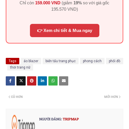
Chỉ còn
159.000 VND
(giảm
19%
so với giá gốc
195.570 VND
)
👉 Xem chi tiết & Mua ngay
Tags
áo blazer
biến tấu trang phục
phong cách
phối đồ
thời trang nữ
CŨ HƠN
MỚI HƠN
NGƯỜI ĐĂNG:
TRIPMAP