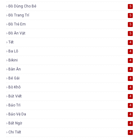
Đồ Dùng Cho Bé
5
Đồ Trang Trí
5
Đồ Trẻ Em
5
Đồ Ăn Vặt
5
Tết
4
Ba Lô
4
Bikini
4
Bàn Ăn
4
Bé Gái
4
Bò Khô
4
Bút Viết
4
Bảo Trì
4
Bảo Vệ Da
4
Bất Ngờ
4
Chi Tiết
4