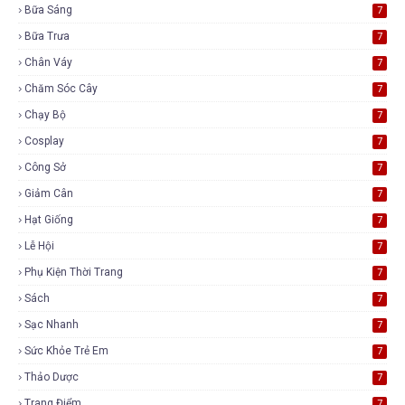
Bữa Sáng
7
Bữa Trưa
7
Chân Váy
7
Chăm Sóc Cây
7
Chạy Bộ
7
Cosplay
7
Công Sở
7
Giảm Cân
7
Hạt Giống
7
Lễ Hội
7
Phụ Kiện Thời Trang
7
Sách
7
Sạc Nhanh
7
Sức Khỏe Trẻ Em
7
Thảo Dược
7
Trang Điểm
7