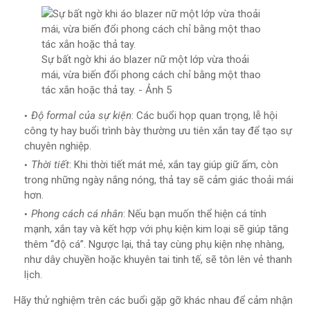
Sự bất ngờ khi áo blazer nữ một lớp vừa thoải
mái, vừa biến đổi phong cách chỉ bằng một thao
tác xắn hoặc thả tay. - Ảnh 5
Độ formal của sự kiện
: Các buổi họp quan trọng, lễ hội
công ty hay buổi trình bày thường ưu tiên xắn tay để tạo sự
chuyên nghiệp.
Thời tiết
: Khi thời tiết mát mẻ, xắn tay giúp giữ ấm, còn
trong những ngày nắng nóng, thả tay sẽ cảm giác thoải mái
hơn.
Phong cách cá nhân
: Nếu bạn muốn thể hiện cá tính
mạnh, xắn tay và kết hợp với phụ kiện kim loại sẽ giúp tăng
thêm “độ cá”. Ngược lại, thả tay cùng phụ kiện nhẹ nhàng,
như dây chuyền hoặc khuyên tai tinh tế, sẽ tôn lên vẻ thanh
lịch.
Hãy thử nghiệm trên các buổi gặp gỡ khác nhau để cảm nhận