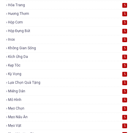
Hóa Trang
5
Hương Thơm
5
Hộp Cơm
5
Hộp Đựng Bút
5
Inox
5
Không Gian Sống
5
Kích Ứng Da
5
Kẹp Tóc
5
Kỳ Vọng
5
Lựa Chọn Quà Tặng
5
Miếng Dán
5
Mô Hình
5
Mẹo Chọn
5
Mẹo Nấu Ăn
5
Mẹo Vặt
5