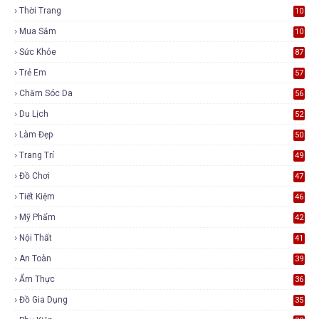
Thời Trang
10
7
Mua Sắm
10
5
Sức Khỏe
87
Trẻ Em
57
Chăm Sóc Da
56
Du Lịch
52
Làm Đẹp
50
Trang Trí
49
Đồ Chơi
47
Tiết Kiệm
46
Mỹ Phẩm
42
Nội Thất
41
An Toàn
39
Ẩm Thực
36
Đồ Gia Dụng
35