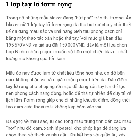
1 lớp tay lỡ form rộng
Trong số những mẫu blazer đang “bứt phá” trên thị trường,
Áo
blazer nữ 1 lớp tay lỡ form rộng
đã thu hút sự chú ý nhờ thiết
kế đa dạng màu sắc và khả năng biến tấu phong cách chỉ
bằng một thao tác xắn hoặc thả tay. Với mức giá ban đầu
195.570 VND và giá ưu đãi 159.000 VND, đây là một lựa chọn
hợp lý cho những người muốn sở hữu một chiếc blazer chất
lượng mà không quá tốn kém.
Mẫu áo này được làm từ chất liệu tổng hợp nhẹ, có độ bền
cao, không nhăn và cảm giác mỏng mượt trên da. Đặc điểm
tay lỡ
rộng cho phép người mặc dễ dàng xắn tay lên để tạo
nên phong cách năng động, hoặc để thả tự nhiên để duy trì vẻ
lịch lãm. Form rộng giúp che đi những khuyết điểm, đồng thời
tạo cảm giác thoải mái, không kẹp bám vào vai.
Đa dạng về màu sắc, từ các tông màu trung tính đến các màu
“hot” như đỏ cam, xanh lá pastel, cho phép bạn dễ dàng lựa
chọn theo sở thích và nhu cầu. Khi kết hợp với quần âu, váy