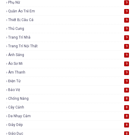
Phụ Nữ
9
Quần Áo Trẻ Em
9
Thiết Bị Câu Cá
9
Thú Cưng
9
Trang Trí Nhà
9
Trang Trí Nội Thất
9
Ánh Sáng
9
Áo Sơ Mi
9
Âm Thanh
9
Điện Tử
9
Bảo Vệ
8
Chống Nắng
8
Cây Cảnh
8
Da Nhạy Cảm
8
Giày Dép
8
Giáo Dục
8