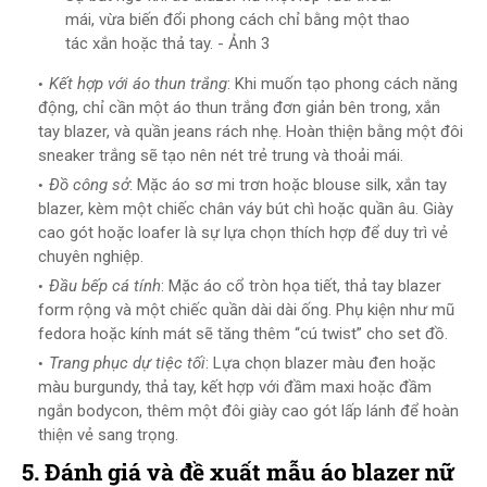
mái, vừa biến đổi phong cách chỉ bằng một thao
tác xắn hoặc thả tay. - Ảnh 3
Kết hợp với áo thun trắng
: Khi muốn tạo phong cách năng
động, chỉ cần một áo thun trắng đơn giản bên trong, xắn
tay blazer, và quần jeans rách nhẹ. Hoàn thiện bằng một đôi
sneaker trắng sẽ tạo nên nét trẻ trung và thoải mái.
Đồ công sở
: Mặc áo sơ mi trơn hoặc blouse silk, xắn tay
blazer, kèm một chiếc chân váy bút chì hoặc quần âu. Giày
cao gót hoặc loafer là sự lựa chọn thích hợp để duy trì vẻ
chuyên nghiệp.
Đầu bếp cá tính
: Mặc áo cổ tròn họa tiết, thả tay blazer
form rộng và một chiếc quần dài dài ống. Phụ kiện như mũ
fedora hoặc kính mát sẽ tăng thêm “cú twist” cho set đồ.
Trang phục dự tiệc tối
: Lựa chọn blazer màu đen hoặc
màu burgundy, thả tay, kết hợp với đầm maxi hoặc đầm
ngắn bodycon, thêm một đôi giày cao gót lấp lánh để hoàn
thiện vẻ sang trọng.
5. Đánh giá và đề xuất mẫu áo blazer nữ