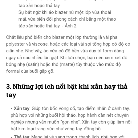
Sự bất ngờ khi áo blazer nữ một lớp vừa thoải
mái, vừa biến đổi phong cách chỉ bằng một thao
tác xắn hoặc thả tay. - Ảnh 2
Chất liệu phổ biến cho blazer một lớp thường là vải pha
polyester và viscose, hoặc các loại vải sợi tổng hợp có độ co
giãn nhẹ. Nhờ vậy, áo vừa có độ bền vừa duy trì form dáng
ngay cả sau nhiều lần giặt. Khi lựa chọn, bạn nên xem xét độ
bóng nhẹ (satin) hoặc thô (matte) tùy thuộc vào mức độ
formal của buổi gặp gỡ.
3. Những lợi ích nổi bật khi xắn hay thả
tay
Xắn tay
: Giúp tôn bốc vòng cổ, tạo điểm nhấn ở cánh tay,
phù hợp với những buổi hội thảo, họp hành cần nét chuyên
nghiệp nhưng vẫn muốn “gọn nhẹ”. Xắn tay còn giúp làm nổi
bật kim loại trang sức như vòng tay, đồng hồ.
Thả tay
: Mang lại vẻ sang trọng, thanh lịch, phù hợp với