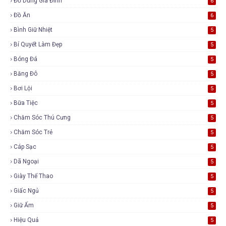
Đồ Dùng Gia Đình
6
Đồ Ăn
6
Bình Giữ Nhiệt
5
Bí Quyết Làm Đẹp
5
Bóng Đá
5
Băng Đô
5
Bơi Lội
5
Bữa Tiệc
5
Chăm Sóc Thú Cưng
5
Chăm Sóc Trẻ
5
Cáp Sạc
5
Dã Ngoại
5
Giày Thể Thao
5
Giấc Ngủ
5
Giữ Ấm
5
Hiệu Quả
5