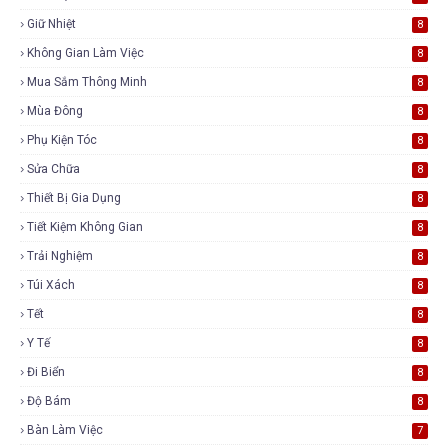
Giữ Nhiệt
8
Không Gian Làm Việc
8
Mua Sắm Thông Minh
8
Mùa Đông
8
Phụ Kiện Tóc
8
Sửa Chữa
8
Thiết Bị Gia Dụng
8
Tiết Kiệm Không Gian
8
Trải Nghiệm
8
Túi Xách
8
Tết
8
Y Tế
8
Đi Biển
8
Độ Bám
8
Bàn Làm Việc
7