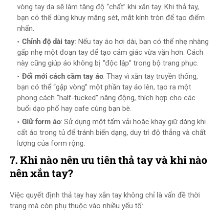
vòng tay da sẽ làm tăng độ “chất” khi xắn tay. Khi thả tay,
bạn có thể dùng khuy măng sét, mắt kính tròn để tạo điểm
nhấn.
Chỉnh độ dài tay
: Nếu tay áo hơi dài, bạn có thể nhẹ nhàng
gấp nhẹ một đoạn tay để tạo cảm giác vừa vặn hơn. Cách
này cũng giúp áo không bị “độc lập” trong bộ trang phục.
Đổi mới cách cầm tay áo
: Thay vì xắn tay truyền thống,
bạn có thể “gập vòng” một phần tay áo lên, tạo ra một
phong cách “half-tucked” năng động, thích hợp cho các
buổi dạo phố hay cafe cùng bạn bè.
Giữ form áo
: Sử dụng một tấm vải hoặc khay giữ dáng khi
cất áo trong tủ để tránh biến dạng, duy trì độ thẳng và chất
lượng của form rộng.
7. Khi nào nên ưu tiên thả tay và khi nào
nên xắn tay?
Việc quyết định thả tay hay xắn tay không chỉ là vấn đề thời
trang mà còn phụ thuộc vào nhiều yếu tố: