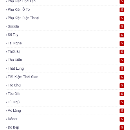
Phụ Kiện Học Tập
5
Phụ Kiện Ô Tô
5
Phụ Kiện Điện Thoại
5
Socola
5
Sổ Tay
5
Tai Nghe
5
Thiết Bị
5
Thư Giãn
5
Thắt Lưng
5
Tiết Kiệm Thời Gian
5
Trò Chơi
5
Tóc Giả
5
Túi Ngủ
5
Vô Lăng
5
Đécor
5
Đồ Bếp
5