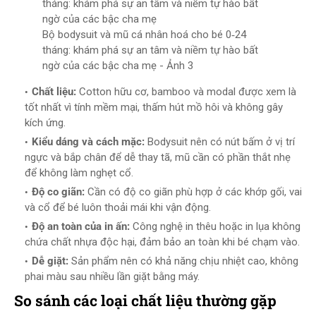
Bộ bodysuit và mũ cá nhân hoá cho bé 0‑24
tháng: khám phá sự an tâm và niềm tự hào bất
ngờ của các bậc cha mẹ - Ảnh 3
Chất liệu:
Cotton hữu cơ, bamboo và modal được xem là
tốt nhất vì tính mềm mại, thấm hút mồ hôi và không gây
kích ứng.
Kiểu dáng và cách mặc:
Bodysuit nên có nút bấm ở vị trí
ngực và bắp chân để dễ thay tã, mũ cần có phần thắt nhẹ
để không làm nghẹt cổ.
Độ co giãn:
Cần có độ co giãn phù hợp ở các khớp gối, vai
và cổ để bé luôn thoải mái khi vận động.
Độ an toàn của in ấn:
Công nghệ in thêu hoặc in lụa không
chứa chất nhựa độc hại, đảm bảo an toàn khi bé chạm vào.
Dễ giặt:
Sản phẩm nên có khả năng chịu nhiệt cao, không
phai màu sau nhiều lần giặt bằng máy.
So sánh các loại chất liệu thường gặp