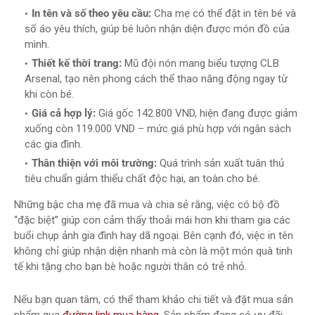
In tên và số theo yêu cầu:
Cha mẹ có thể đặt in tên bé và
số áo yêu thích, giúp bé luôn nhận diện được món đồ của
mình.
Thiết kế thời trang:
Mũ đội nón mang biểu tượng CLB
Arsenal, tạo nên phong cách thể thao năng động ngay từ
khi còn bé.
Giá cả hợp lý:
Giá gốc 142.800 VND, hiện đang được giảm
xuống còn 119.000 VND – mức giá phù hợp với ngân sách
các gia đình.
Thân thiện với môi trường:
Quá trình sản xuất tuân thủ
tiêu chuẩn giảm thiểu chất độc hại, an toàn cho bé.
Những bậc cha mẹ đã mua và chia sẻ rằng, việc có bộ đồ
“đặc biệt” giúp con cảm thấy thoải mái hơn khi tham gia các
buổi chụp ảnh gia đình hay dã ngoại. Bên cạnh đó, việc in tên
không chỉ giúp nhận diện nhanh mà còn là một món quà tinh
tế khi tặng cho bạn bè hoặc người thân có trẻ nhỏ.
Nếu bạn quan tâm, có thể tham khảo chi tiết và đặt mua sản