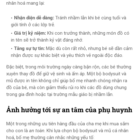
nhân hoá mang lại:
Nhận diện dễ dàng:
Tránh nhầm lẫn khi bé cùng tuổi và
giới tính ở các lớp trẻ.
Giá trị kỷ niệm:
Khi con trưởng thành, những món đồ có
in tên sẽ trở thành kỷ vật đáng nhớ.
Tăng sự tự tin:
Mặc dù còn rất nhỏ, nhưng bé sẽ dần cảm
nhận được sự khác biệt và yêu thích vẻ ngoài độc đáo.
Đặc biệt, trong môi trường ngày càng bận rộn, các bé thường
xuyên thay đồ để giữ vệ sinh và ấm áp. Một bộ bodysuit và
mũ được in tên không chỉ giúp bố mẹ nhanh chóng nhận ra
đồ của bé, mà còn giảm thiểu rủi ro khi các đồ dùng chung
trong gia đình hoặc tại trường mẫu giáo bị nhầm lẫn.
Ảnh hưởng tới sự an tâm của phụ huynh
Một trong những ưu tiên hàng đầu của cha mẹ khi mua sắm
cho con là
an toàn
. Khi lựa chọn bộ bodysuit và mũ cá nhân
hoá, bố mẹ thường cân nhắc những yếu tố: