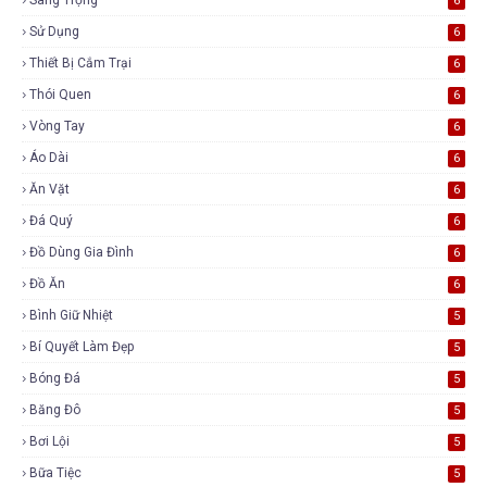
6
Sử Dụng
6
Thiết Bị Cắm Trại
6
Thói Quen
6
Vòng Tay
6
Áo Dài
6
Ăn Vặt
6
Đá Quý
6
Đồ Dùng Gia Đình
6
Đồ Ăn
6
Bình Giữ Nhiệt
5
Bí Quyết Làm Đẹp
5
Bóng Đá
5
Băng Đô
5
Bơi Lội
5
Bữa Tiệc
5