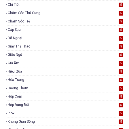
Chi Tiết
5
Chăm Sóc Thú Cưng
5
Chăm Sóc Trẻ
5
Cáp Sạc
5
Dã Ngoại
5
Giày Thể Thao
5
Giấc Ngủ
5
Giữ Ấm
5
Hiệu Quả
5
Hóa Trang
5
Hương Thơm
5
Hộp Cơm
5
Hộp Đựng Bút
5
Inox
5
Không Gian Sống
5