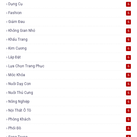
Dụng Cụ
6
Fashion
6
Giảm Đau
6
Không Gian Nhỏ
6
Khẩu Trang
6
Kim Cương
6
Lắp Đặt
6
Lựa Chọn Trang Phục
6
Móc Khóa
6
Nuôi Dạy Con
6
Nuôi Thú Cưng
6
Nông Nghiệp
6
Nội Thất Ô Tô
6
Phòng Khách
6
Phối Đồ
6
Sang Trọng