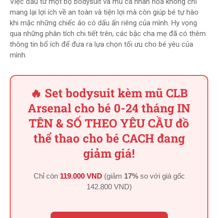
Việc đầu tư một bộ bodysuit và mũ cá nhân hoá không chỉ
mang lại lợi ích về an toàn và tiện lợi mà còn giúp bé tự hào
khi mặc những chiếc áo có dấu ấn riêng của mình. Hy vọng
qua những phân tích chi tiết trên, các bậc cha mẹ đã có thêm
thông tin bổ ích để đưa ra lựa chọn tối ưu cho bé yêu của
mình.
🔥 Set bodysuit kèm mũ CLB
Arsenal cho bé 0-24 tháng IN
TÊN & SỐ THEO YÊU CẦU đồ
thể thao cho bé CACH đang
giảm giá!
Chỉ còn
119.000 VND
(giảm
17%
so với giá gốc
142.800 VND
)