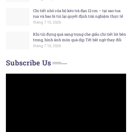
Chi tiết nhỏ của bộ kéo trà đạo 12 cm – tại sao tua
rua và bao bì túi lại quyết định trải nghiệm thực tế
tháng 7 10, 2026
Khi túi đựng quà sang trọng che giấu chi tiết lót bên
trong, hình ảnh món quà dịp Tết bất ngờ thay đổi
tháng 7 10, 2026
Subscribe Us