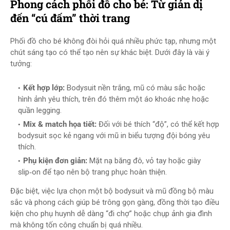
Phong cách phối đồ cho bé: Từ giản dị
đến “cú đấm” thời trang
Phối đồ cho bé không đòi hỏi quá nhiều phức tạp, nhưng một
chút sáng tạo có thể tạo nên sự khác biệt. Dưới đây là vài ý
tưởng:
Kết hợp lớp:
Bodysuit nền trắng, mũ có màu sắc hoặc
hình ảnh yêu thích, trên đó thêm một áo khoác nhẹ hoặc
quần legging.
Mix & match họa tiết:
Đối với bé thích “độ”, có thể kết hợp
bodysuit sọc kẻ ngang với mũ in biểu tượng đội bóng yêu
thích.
Phụ kiện đơn giản:
Mặt nạ băng đô, vỏ tay hoặc giày
slip‑on để tạo nên bộ trang phục hoàn thiện.
Đặc biệt, việc lựa chọn một bộ bodysuit và mũ đồng bộ màu
sắc và phong cách giúp bé trông gọn gàng, đồng thời tạo điều
kiện cho phụ huynh dễ dàng “đi chợ” hoặc chụp ảnh gia đình
mà không tốn công chuẩn bị quá nhiều.