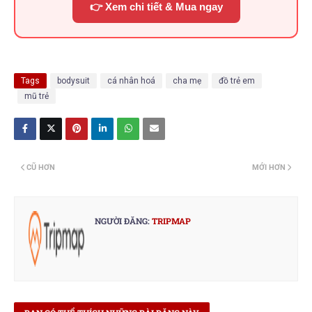
👉 Xem chi tiết & Mua ngay
Tags
bodysuit
cá nhân hoá
cha mẹ
đồ trẻ em
mũ trẻ
CŨ HƠN
MỚI HƠN
NGƯỜI ĐĂNG:
TRIPMAP