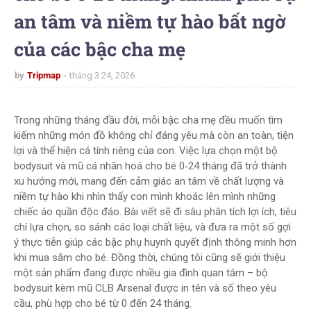
an tâm và niềm tự hào bất ngờ
của các bậc cha mẹ
by
Tripmap
tháng 3 24, 2026
Trong những tháng đầu đời, mỗi bậc cha mẹ đều muốn tìm
kiếm những món đồ không chỉ đáng yêu mà còn an toàn, tiện
lợi và thể hiện cá tính riêng của con. Việc lựa chọn một bộ
bodysuit và mũ cá nhân hoá cho bé 0‑24 tháng đã trở thành
xu hướng mới, mang đến cảm giác an tâm về chất lượng và
niềm tự hào khi nhìn thấy con mình khoác lên mình những
chiếc áo quần độc đáo. Bài viết sẽ đi sâu phân tích lợi ích, tiêu
chí lựa chọn, so sánh các loại chất liệu, và đưa ra một số gợi
ý thực tiễn giúp các bậc phụ huynh quyết định thông minh hơn
khi mua sắm cho bé. Đồng thời, chúng tôi cũng sẽ giới thiệu
một sản phẩm đang được nhiều gia đình quan tâm – bộ
bodysuit kèm mũ CLB Arsenal được in tên và số theo yêu
cầu, phù hợp cho bé từ 0 đến 24 tháng.