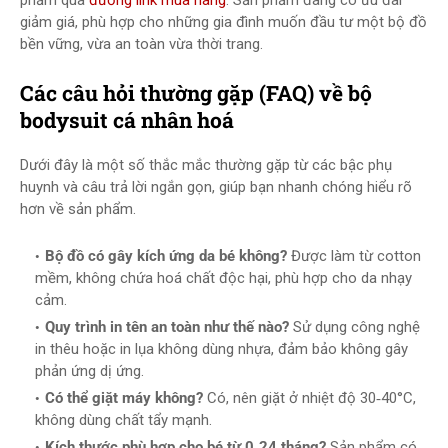
phẩm qua
đường link mua hàng
. Sản phẩm đang có ưu đãi
giảm giá, phù hợp cho những gia đình muốn đầu tư một bộ đồ
bền vững, vừa an toàn vừa thời trang.
Các câu hỏi thường gặp (FAQ) về bộ
bodysuit cá nhân hoá
Dưới đây là một số thắc mắc thường gặp từ các bậc phụ
huynh và câu trả lời ngắn gọn, giúp bạn nhanh chóng hiểu rõ
hơn về sản phẩm.
Bộ đồ có gây kích ứng da bé không?
Được làm từ cotton
mềm, không chứa hoá chất độc hại, phù hợp cho da nhạy
cảm.
Quy trình in tên an toàn như thế nào?
Sử dụng công nghệ
in thêu hoặc in lụa không dùng nhựa, đảm bảo không gây
phản ứng dị ứng.
Có thể giặt máy không?
Có, nên giặt ở nhiệt độ 30‑40°C,
không dùng chất tẩy mạnh.
Kích thước phù hợp cho bé từ 0‑24 tháng?
Sản phẩm có