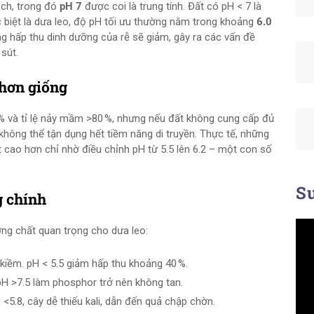
ịch, trong đó
pH 7
được coi là trung tính. Đất có pH < 7 là
đặc biệt là dưa leo, độ pH tối ưu thường nằm trong khoảng
6.0
ng hấp thu dinh dưỡng của rễ sẽ giảm, gây ra các vấn đề
 sút.
 hơn giống
% và tỉ lệ nảy mầm >80 %, nhưng nếu đất không cung cấp đủ
hông thể tận dụng hết tiềm năng di truyền. Thực tế, những
cao hơn chỉ nhờ điều chỉnh pH từ 5.5 lên 6.2 – một con số
Su
g chính
ng chất quan trọng cho dưa leo:
kiềm. pH < 5.5 giảm hấp thu khoảng 40 %.
 pH >7.5 làm phosphor trở nên không tan.
5.8, cây dễ thiếu kali, dẫn đến quả chập chờn.