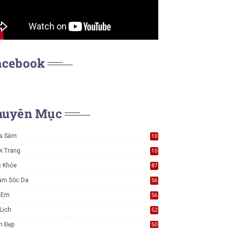
acebook
huyên Mục
a Sắm
10
5
i Trang
10
5
c Khỏe
87
ăm Sóc Da
56
ẻ Em
56
Lịch
52
m Đẹp
50