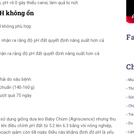
pH <6.0 gây thiếu canxi, làm quả bị nứt.
pH không ổn
H không phù hợp:
F
hận ra rằng độ pH đất quyết định năng suất hơn cả
C
phải do sâu bệnh.
Mu
chuẩn (140‑160 g).
Thờ
vượt quá 75 ngày.
Sứ
Ch
Tr
 sử dụng giống dưa leo Baby Chùm (Agriscience) nhưng thu
Du 
khi điều chỉnh pH đất từ 5.2 lên 6.3 bằng vôi nông nghiệp,
hu hoạch giảm còn 68 ngày. Điều này khẳng định
độ pH là yếu
Là