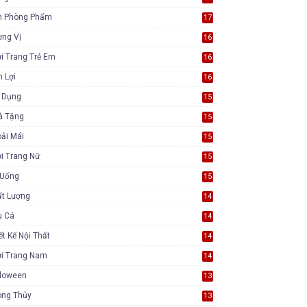
n Phòng Phẩm
17
ơng Vị
16
i Trang Trẻ Em
16
n Lợi
16
a Dụng
15
à Tặng
15
ải Mái
15
i Trang Nữ
15
 Uống
15
ất Lượng
14
u Cá
14
ết Kế Nội Thất
14
ời Trang Nam
14
lloween
13
ong Thủy
13