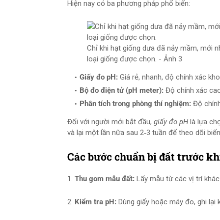
Hiện nay có ba phương pháp phổ biến:
Chỉ khi hạt giống dưa đã nảy mầm, mới n
loại giống được chọn. - Ảnh 3
Giấy đo pH:
Giá rẻ, nhanh, độ chính xác kho
Bộ đo điện tử (pH meter):
Độ chính xác cao
Phân tích trong phòng thí nghiệm:
Độ chính 
Đối với người mới bắt đầu,
giấy đo pH
là lựa chọ
và lại một lần nữa sau 2‑3 tuần để theo dõi biến
Các bước chuẩn bị đất trước kh
1.
Thu gom mẫu đất:
Lấy mẫu từ các vị trí khác
2.
Kiểm tra pH:
Dùng giấy hoặc máy đo, ghi lại k