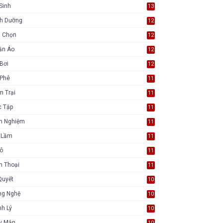
Sinh
13
nh Dưỡng
12
a Chọn
12
ần Áo
12
Bơi
12
 Phê
11
m Trại
11
c Tập
11
nh Nghiệm
11
i Lầm
11
Tô
11
n Thoại
11
Quyết
10
ng Nghệ
10
h Lý
10
y Mắn
10