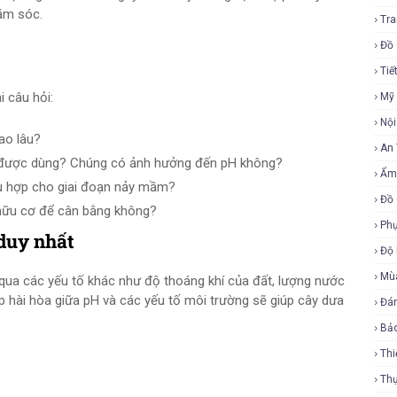
ăm sóc.
Tra
Đồ 
Tiế
i câu hỏi:
Mỹ
Nội
ao lâu?
An
g được dùng? Chúng có ảnh hưởng đến pH không?
Ẩm
phù hợp cho giai đoạn nảy mầm?
Đồ 
 hữu cơ để cân bằng không?
Phụ
 duy nhất
Độ
Mù
qua các yếu tố khác như độ thoáng khí của đất, lượng nước
p hài hòa giữa pH và các yếu tố môi trường sẽ giúp cây dưa
Đá
Bả
Thi
Th