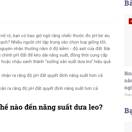
Bà
 nở rộ, bạn có bao giờ ngờ rằng chiếc thước đo pH bé xíu
oạch? Nhiều người chỉ tập trung vào chọn loại giống tốt,
nguyên nhân thường nằm ở độ kiềm - độ axit của đất. Bài
ều chỉnh pH đất để kéo dài năng suất, đồng thời cung cấp
 hoặc chậu xanh thành “xưởng sản xuất dưa leo” hiệu quả.
Bìn
năn
ng
hận ra rằng độ pH đất quyết định năng suất hơn cả
thán
hế nào đến năng suất dưa leo?
B