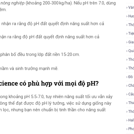
 nông nghiệp
(khoảng 200‑300 kg/ha). Nếu pH trên 7.0, dùng
Vă
iềm.
Hư
Thờ
Tiệ
hận ra rằng độ pH đất quyết định năng suất hơn cả
Gi
Qu
phân bố đều trong lớp đất nền 15‑20 cm.
Tho
mầm và sinh trưởng mạnh mẽ.
Thờ
Đồ
cience có phù hợp với mọi độ pH?
Ch
Câ
rong khoảng pH 5.5‑7.0, tuy nhiên năng suất tối ưu vẫn xảy
hông thể đạt được độ pH lý tưởng, việc sử dụng giống này
Thi
 lọc, nhưng bạn nên chuẩn bị tinh thần cho năng suất
Th
Ha
Ph