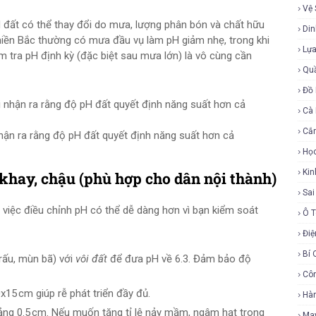
Vệ 
 đất có thể thay đổi do mưa, lượng phân bón và chất hữu
Di
miền Bắc thường có mưa đầu vụ làm pH giảm nhẹ, trong khi
Lự
ểm tra pH định kỳ (đặc biệt sau mưa lớn) là vô cùng cần
Qu
Đồ 
Cà
Cắ
hận ra rằng độ pH đất quyết định năng suất hơn cả
Họ
Ki
khay, chậu (phù hợp cho dân nội thành)
Sa
 việc điều chỉnh pH có thể dễ dàng hơn vì bạn kiểm soát
Ô 
Điệ
Bí 
trấu, mùn bã) với
vôi đất
để đưa pH về 6.3. Đảm bảo độ
Cô
15 cm giúp rễ phát triển đầy đủ.
Hàn
ảng 0.5 cm. Nếu muốn tăng tỉ lệ nảy mầm, ngâm hạt trong
Ma