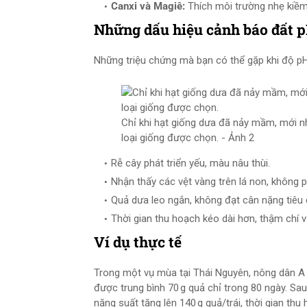
Canxi và Magiê:
Thích môi trường nhẹ kiềm; 
Những dấu hiệu cảnh báo đất 
Những triệu chứng mà bạn có thể gặp khi độ p
Chỉ khi hạt giống dưa đã nảy mầm, mới n
loại giống được chọn. - Ảnh 2
Rễ cây phát triển yếu, màu nâu thùi.
Nhận thấy các vệt vàng trên lá non, không 
Quả dưa leo ngắn, không đạt cân nặng tiêu 
Thời gian thu hoạch kéo dài hơn, thậm chí 
Ví dụ thực tế
Trong một vụ mùa tại Thái Nguyên, nông dân A
được trung bình 70 g quả chỉ trong 80 ngày. Sau 
năng suất tăng lên 140 g quả/trái, thời gian t