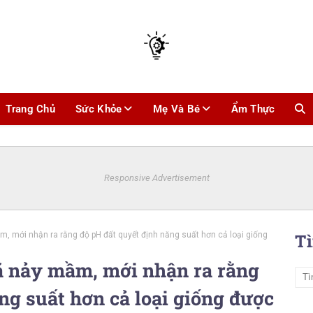
Trang Chủ
Sức Khỏe
Mẹ Và Bé
Ẩm Thực
Responsive Advertisement
m, mới nhận ra rằng độ pH đất quyết định năng suất hơn cả loại giống
T
đã nảy mầm, mới nhận ra rằng
ng suất hơn cả loại giống được