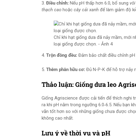
3.
Điều chỉnh:
Nếu pH thấp hơn 6.0, bổ sung
vôi
thạch cao
hoặc
cây cải xanh
để làm giảm độ k
Chỉ khi hạt giống dưa đã nảy mầm, mới n
loại giống được chọn. - Ảnh 4
4.
Trộn đồng đều:
Đảm bảo chất điều chỉnh pH 
5.
Thêm phân hữu cơ:
Đủ N-P-K để hỗ trợ nảy 
Thảo luận: Giống dưa leo Agris
Giống Agriscience được cải tiến để thích nghi t
ra khi pH nằm trong ngưỡng 6.0‑6.5. Nếu bạn k
vẫn tốt hơn so với những giống chưa được chọn
không cao nhất.
Lưu ý về thời vụ và pH