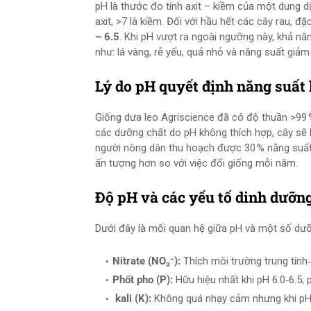
pH là thước đo tính axit – kiềm của một dung d
axit, >7 là kiềm. Đối với hầu hết các cây rau, 
– 6.5
. Khi pH vượt ra ngoài ngưỡng này, khả nă
như: lá vàng, rễ yếu, quả nhỏ và năng suất giảm
Lý do pH quyết định năng suất
Giống dưa leo Agriscience đã có độ thuần >99 
các dưỡng chất do pH không thích hợp, cây sẽ k
người nông dân thu hoạch được 30 % năng suất 
ấn tượng hơn so với việc đổi giống mỗi năm.
Độ pH và các yếu tố dinh dưỡn
Dưới đây là mối quan hệ giữa pH và một số dưỡ
Nitrate (NO₃⁻):
Thích môi trường trung tính‑
Phốt pho (P):
Hữu hiệu nhất khi pH 6.0‑6.5;
kali (K):
Không quá nhạy cảm nhưng khi pH <