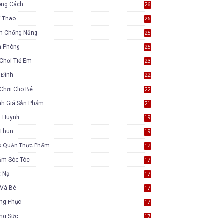
ong Cách
26
ể Thao
26
m Chống Nắng
25
n Phòng
25
Chơi Trẻ Em
23
 Đình
22
Chơi Cho Bé
22
nh Giá Sản Phẩm
21
ụ Huynh
19
 Thun
19
o Quản Thực Phẩm
17
ăm Sóc Tóc
17
t Nạ
17
 Và Bé
17
ang Phục
17
ang Sức
17