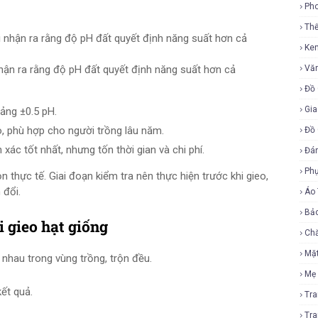
Ph
Th
Ke
hận ra rằng độ pH đất quyết định năng suất hơn cả
Vă
Đồ 
Gia
ảng ±0.5 pH.
, phù hợp cho người trồng lâu năm.
Đồ 
xác tốt nhất, nhưng tốn thời gian và chi phí.
Đá
Ph
n thực tế. Giai đoạn kiểm tra nên thực hiện trước khi gieo,
 đổi.
Áo
Bả
i gieo hạt giống
Ch
Mặ
 nhau trong vùng trồng, trộn đều.
Mẹ
ết quả.
Tr
Tr