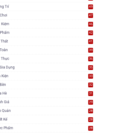
ng Trí
49
Chơi
47
t Kiệm
46
 Phẩm
42
 Thất
41
 Toàn
39
 Thực
36
Gia Dụng
35
 Kiện
33
 Bền
32
a Hè
31
nh Giá
29
o Quản
28
ết Kế
28
ực Phẩm
28