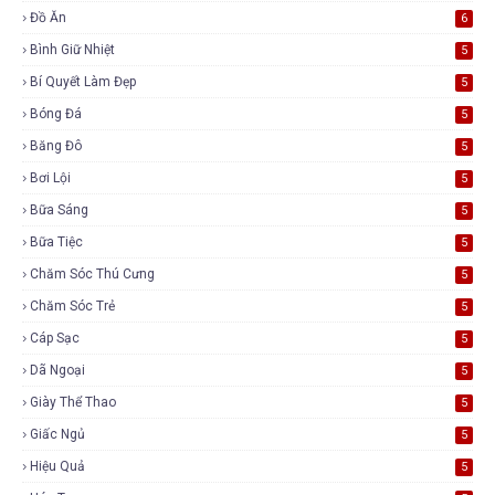
Đồ Ăn
6
Bình Giữ Nhiệt
5
Bí Quyết Làm Đẹp
5
Bóng Đá
5
Băng Đô
5
Bơi Lội
5
Bữa Sáng
5
Bữa Tiệc
5
Chăm Sóc Thú Cưng
5
Chăm Sóc Trẻ
5
Cáp Sạc
5
Dã Ngoại
5
Giày Thể Thao
5
Giấc Ngủ
5
Hiệu Quả
5