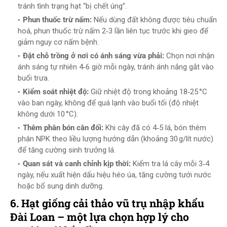
tránh tình trạng hạt “bị chết úng”.
Phun thuốc trừ nấm:
Nếu dùng đất không được tiêu chuẩn
hoá, phun thuốc trừ nấm 2‑3 lần liên tục trước khi gieo để
giảm nguy cơ nấm bệnh.
Đặt chỗ trồng ở nơi có ánh sáng vừa phải:
Chọn nơi nhận
ánh sáng tự nhiên 4‑6 giờ mỗi ngày, tránh ánh nắng gắt vào
buổi trưa.
Kiểm soát nhiệt độ:
Giữ nhiệt độ trong khoảng 18‑25 °C
vào ban ngày, không để quá lạnh vào buổi tối (độ nhiệt
không dưới 10 °C).
Thêm phân bón cân đối:
Khi cây đã có 4‑5 lá, bón thêm
phân NPK theo liều lượng hướng dẫn (khoảng 30 g/lít nước)
để tăng cường sinh trưởng lá.
Quan sát và canh chỉnh kịp thời:
Kiểm tra lá cây mỗi 3‑4
ngày, nếu xuất hiện dấu hiệu héo úa, tăng cường tưới nước
hoặc bổ sung dinh dưỡng.
6. Hạt giống cải thảo vũ trụ nhập khẩu
Đài Loan – một lựa chọn hợp lý cho