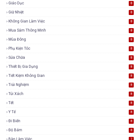
Giáo Dục
8
Giữ Nhiệt
8
Không Gian Làm Việc
8
Mua Sắm Thông Minh
8
Mùa Đông
8
Phụ Kiện Tóc
8
Sửa Chữa
8
Thiết Bị Gia Dụng
8
Tiết Kiệm Không Gian
8
Trải Nghiệm
8
Túi Xách
8
Tết
8
Y Tế
8
Đi Biển
8
Độ Bám
8
Bàn Làm Việc
7