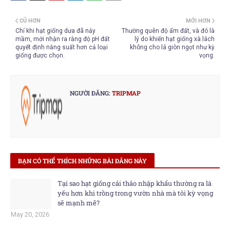
CŨ HƠN
MỚI HƠN
Chỉ khi hạt giống dưa đã nảy
Thường quên độ ẩm đất, và đó là
mầm, mới nhận ra rằng độ pH đất
lý do khiến hạt giống xà lách
quyết định năng suất hơn cả loại
không cho lá giòn ngọt như kỳ
giống được chọn.
vọng.
NGƯỜI ĐĂNG:
TRIPMAP
BẠN CÓ THỂ THÍCH NHỮNG BÀI ĐĂNG NÀY
Tại sao hạt giống cải thảo nhập khẩu thường ra lá
yếu hơn khi trồng trong vườn nhà mà tôi kỳ vọng
sẽ mạnh mẽ?
May 20, 2026