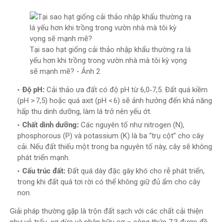
Tại sao hạt giống cải thảo nhập khẩu thường ra lá
yếu hơn khi trồng trong vườn nhà mà tôi kỳ vọng
sẽ mạnh mẽ? - Ảnh 2
Độ pH:
Cải thảo ưa đất có độ pH từ 6,0‑7,5. Đất quá kiềm
(pH > 7,5) hoặc quá axit (pH < 6) sẽ ảnh hưởng đến khả năng
hấp thu dinh dưỡng, làm lá trở nên yếu ớt.
Chất dinh dưỡng:
Các nguyên tố như nitrogen (N),
phosphorous (P) và potassium (K) là ba “trụ cột” cho cây
cải. Nếu đất thiếu một trong ba nguyên tố này, cây sẽ không
phát triển mạnh.
Cấu trúc đất:
Đất quá dày đặc gây khó cho rễ phát triển,
trong khi đất quá tơi rời có thể không giữ đủ ẩm cho cây
non.
Giải pháp thường gặp là trộn đất sạch với các chất cải thiện