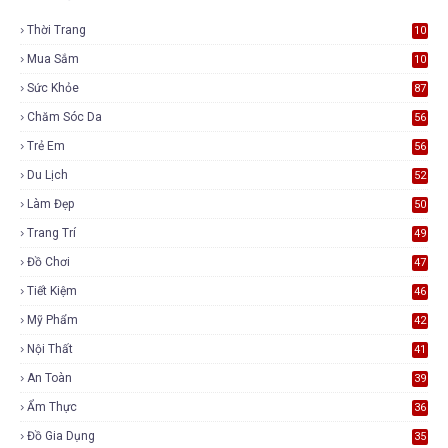
Thời Trang
10
6
Mua Sắm
10
5
Sức Khỏe
87
Chăm Sóc Da
56
Trẻ Em
56
Du Lịch
52
Làm Đẹp
50
Trang Trí
49
Đồ Chơi
47
Tiết Kiệm
46
Mỹ Phẩm
42
Nội Thất
41
An Toàn
39
Ẩm Thực
36
Đồ Gia Dụng
35