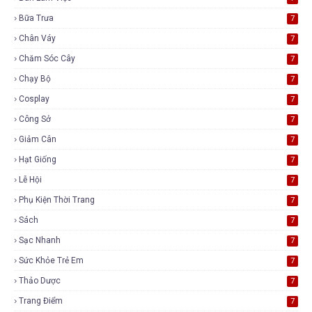
Bữa Trưa
7
Chân Váy
7
Chăm Sóc Cây
7
Chạy Bộ
7
Cosplay
7
Công Sở
7
Giảm Cân
7
Hạt Giống
7
Lễ Hội
7
Phụ Kiện Thời Trang
7
Sách
7
Sạc Nhanh
7
Sức Khỏe Trẻ Em
7
Thảo Dược
7
Trang Điểm
7