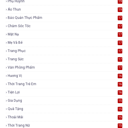
Phụ Huynh
19
Áo Thun
19
Bảo Quản Thực Phẩm
17
Chăm Sóc Tóc
17
Mặt Nạ
17
Mẹ Và Bé
17
Trang Phục
17
Trang Sức
17
Văn Phòng Phẩm
17
Hương Vị
16
Thời Trang Trẻ Em
16
Tiện Lợi
16
Gia Dụng
15
Quà Tặng
15
Thoải Mái
15
Thời Trang Nữ
15