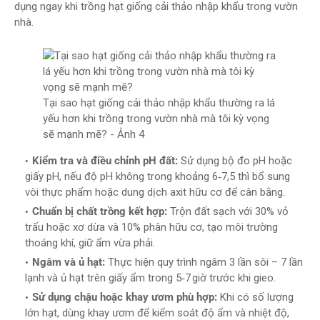
dụng ngay khi trồng hạt giống cải thảo nhập khẩu trong vườn
nhà.
Tại sao hạt giống cải thảo nhập khẩu thường ra lá
yếu hơn khi trồng trong vườn nhà mà tôi kỳ vọng
sẽ mạnh mẽ? - Ảnh 4
Kiểm tra và điều chỉnh pH đất:
Sử dụng bộ đo pH hoặc
giấy pH, nếu độ pH không trong khoảng 6‑7,5 thì bổ sung
vôi thực phẩm hoặc dung dịch axit hữu cơ để cân bằng.
Chuẩn bị chất trồng kết hợp:
Trộn đất sạch với 30% vỏ
trấu hoặc xơ dừa và 10% phân hữu cơ, tạo môi trường
thoáng khí, giữ ẩm vừa phải.
Ngâm và ủ hạt:
Thực hiện quy trình ngâm 3 lần sôi – 7 lần
lạnh và ủ hạt trên giấy ẩm trong 5‑7 giờ trước khi gieo.
Sử dụng chậu hoặc khay ươm phù hợp:
Khi có số lượng
lớn hạt, dùng khay ươm để kiểm soát độ ẩm và nhiệt độ,