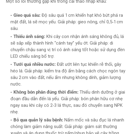
Một số lỗi thường gặp khi trồng cải thảo nhập khẩu:
Gieo quá sâu:
Độ sâu quá 1 cm khiến hạt khó bứt phá ra
mặt đất, lá sẽ mọc yếu. Giải pháp: gieo nông, chỉ 0,5‑1 cm
sâu.
Thiếu ánh sáng:
Khi cây con nhận ánh sáng không đủ, lá
sẽ sắp xếp thành hình “cánh tay” yếu ớt. Giải pháp: di
chuyển chậu sang vị trí có ánh sáng tốt hoặc sử dụng đèn
LED chiếu sáng bổ trợ.
Tưới quá nhiều nước:
Đất ướt liên tục khiến rễ thối, gây
héo lá. Giải pháp: kiểm tra độ ẩm bằng cách chọc ngón tay
sâu 2 cm vào đất; nếu ẩm nhưng không dính, giảm lượng
nước.
Không bón phân đúng thời điểm:
Thiếu dinh dưỡng ở giai
đoạn đầu dẫn đến lá yếu. Giải pháp: bón phân hữu cơ nhẹ
ngay sau khi cây có 2‑3 lá thực, sau đó chuyển sang NPK
nhẹ.
Bỏ qua quản lý sâu bệnh:
Nấm mốc và sâu đục lá nhanh
chóng làm giảm năng suất. Giải pháp: giám sát thường
xuyên và áp dụng thuốc trừ nấm/phun bảo vệ cây trồng