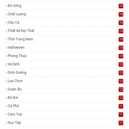
Đồ Uống
15
Chất Lượng
14
Câu Cá
14
Thiết Kế Nội Thất
14
Thời Trang Nam
14
Halloween
13
Phong Thủy
13
Vệ Sinh
13
Dinh Dưỡng
12
Lựa Chọn
12
Quần Áo
12
Đồ Bơi
12
Cà Phê
11
Cắm Trại
11
Học Tập
11