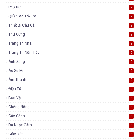
Phụ Nữ
9
Quần Áo Trẻ Em
9
Thiết Bị Câu Cá
9
Thú Cưng
9
Trang Trí Nhà
9
Trang Trí Nội Thất
9
Ánh Sáng
9
Áo Sơ Mi
9
Âm Thanh
9
Điện Tử
9
Bảo Vệ
8
Chống Nắng
8
Cây Cảnh
8
Da Nhạy Cảm
8
Giày Dép
8