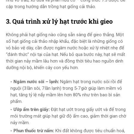
như vỏ trấu, xơ dừa và phân hữu cơ – công thức 7:3 được đề
cập trong hướng dẫn trồng hạt giống cải thảo.
3. Quá trình xử lý hạt trước khi gieo
Không phải hạt giống nào cũng sẵn sàng để gieo thẳng. Một
số hạt giống cải thảo nhập khẩu, đặc biệt là những giống có
vỏ bảo vệ dày, cần được ngâm nước hoặc xử lý nhiệt nhẹ để
“đánh thức” nội tại của hạt. Nếu bỏ qua bước này, hạt sẽ mất
thời gian nảy mầm lâu hơn và đồng thời tiêu hao nguồn dinh
dưỡng nội bộ, khiến cây con yếu hơn.
Ngâm nước sôi – lạnh:
Ngâm hạt trong nước sôi rồi để
nguội (3 lần sôi, 7 lần lạnh) trong 5‑7 giờ giúp làm mềm vỏ
hạt, tăng tỷ lệ nẩy mầm lên hơn 80% như trên bao bì sản
phẩm.
Ướp ẩm trên giấy:
Đặt hạt ướt trong giấy ướt và để trong
môi trường mát giúp hạt giữ độ ẩm cao, giảm thời gian chờ
nảy mầm.
Phun thuốc trừ nấm:
Khi đất không được tiêu chuẩn hoá,