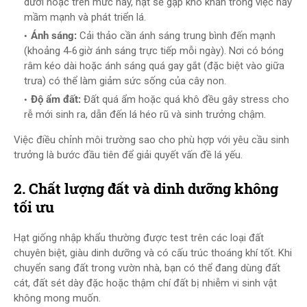
dưới hoặc trên mức này, hạt sẽ gặp khó khăn trong việc nảy
mầm mạnh và phát triển lá.
Ánh sáng:
Cải thảo cần ánh sáng trung bình đến mạnh
(khoảng 4‑6 giờ ánh sáng trực tiếp mỗi ngày). Nơi có bóng
râm kéo dài hoặc ánh sáng quá gay gắt (đặc biệt vào giữa
trưa) có thể làm giảm sức sống của cây non.
Độ ẩm đất:
Đất quá ẩm hoặc quá khô đều gây stress cho
rễ mới sinh ra, dẫn đến lá héo rũ và sinh trưởng chậm.
Việc điều chỉnh môi trường sao cho phù hợp với yêu cầu sinh
trưởng là bước đầu tiên để giải quyết vấn đề lá yếu.
2. Chất lượng đất và dinh dưỡng không
tối ưu
Hạt giống nhập khẩu thường được test trên các loại đất
chuyên biệt, giàu dinh dưỡng và có cấu trúc thoáng khí tốt. Khi
chuyển sang đất trong vườn nhà, bạn có thể đang dùng đất
cát, đất sét dày đặc hoặc thậm chí đất bị nhiễm vi sinh vật
không mong muốn.