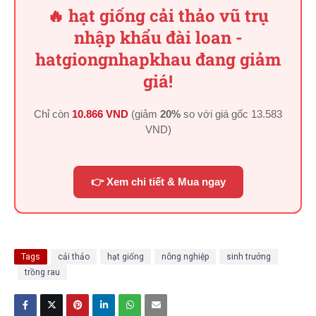
🔥 hạt giống cải thảo vũ trụ
nhập khẩu đài loan -
hatgiongnhapkhau đang giảm
giá!
Chỉ còn
10.866 VND
(giảm
20%
so với giá gốc
13.583
VND
)
👉 Xem chi tiết & Mua ngay
Tags
cải thảo
hạt giống
nông nghiệp
sinh trưởng
trồng rau