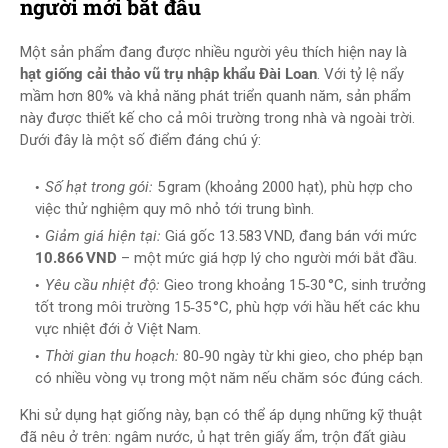
người mới bắt đầu
Một sản phẩm đang được nhiều người yêu thích hiện nay là
hạt giống cải thảo vũ trụ nhập khẩu Đài Loan
. Với tỷ lệ nẩy
mầm hơn 80% và khả năng phát triển quanh năm, sản phẩm
này được thiết kế cho cả môi trường trong nhà và ngoài trời.
Dưới đây là một số điểm đáng chú ý:
Số hạt trong gói:
5 gram (khoảng 2000 hạt), phù hợp cho
việc thử nghiệm quy mô nhỏ tới trung bình.
Giảm giá hiện tại:
Giá gốc 13.583 VND, đang bán với mức
10.866 VND
– một mức giá hợp lý cho người mới bắt đầu.
Yêu cầu nhiệt độ:
Gieo trong khoảng 15‑30 °C, sinh trưởng
tốt trong môi trường 15‑35 °C, phù hợp với hầu hết các khu
vực nhiệt đới ở Việt Nam.
Thời gian thu hoạch:
80‑90 ngày từ khi gieo, cho phép bạn
có nhiều vòng vụ trong một năm nếu chăm sóc đúng cách.
Khi sử dụng hạt giống này, bạn có thể áp dụng những kỹ thuật
đã nêu ở trên: ngâm nước, ủ hạt trên giấy ẩm, trộn đất giàu