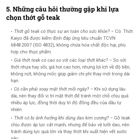
5. Những câu hỏi thường gặp khi lựa
chọn thớt gỗ teak
Thớt gỗ teak có thực sự an toàn cho sức khỏe?
– Có. Thớt
Kaiyo đã được kiểm định đáp ứng tiêu chuẩn TCVN
6848:2007 (ISO 4832), không chứa hóa chất độc hại, phù
hợp cho thực phẩm.
Giá thớt teak có cao so với các loại thớt khác?
– So với
thớt nhựa hay sồi, giá hơi cao hơn, nhưng lợi ích về độ bền,
không nứt, không mốc giúp giảm chi phí thay mới trong dài
hạn.
Có cần phải xoay mặt thớt mỗi ngày?
– Khi sử dụng lâu
dài, nên thay đổi vị trí mặt thớt để tránh một chỗ chịu quá
nhiều áp lực, đồng thời duy trì độ đồng đều của dầu tự
nhiên.
Thớt có bị ảnh hưởng khi dùng dao kim cương?
– Gỗ teak
chịu được áp lực cắt mạnh, nhưng để bảo vệ lưỡi dao, nên
tránh dùng lực quá lớn và thay thớt khi xuất hiện vết xước
sâu.