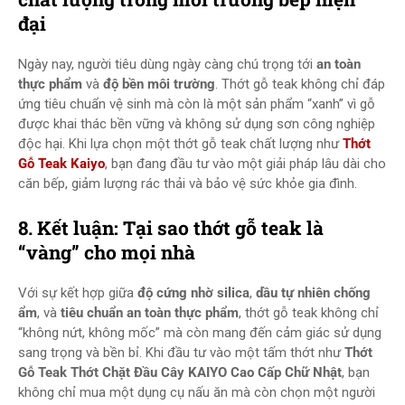
đại
Ngày nay, người tiêu dùng ngày càng chú trọng tới
an toàn
thực phẩm
và
độ bền môi trường
. Thớt gỗ teak không chỉ đáp
ứng tiêu chuẩn vệ sinh mà còn là một sản phẩm “xanh” vì gỗ
được khai thác bền vững và không sử dụng sơn công nghiệp
độc hại. Khi lựa chọn một thớt gỗ teak chất lượng như
Thớt
Gỗ Teak Kaiyo
, bạn đang đầu tư vào một giải pháp lâu dài cho
căn bếp, giảm lượng rác thải và bảo vệ sức khỏe gia đình.
8. Kết luận: Tại sao thớt gỗ teak là
“vàng” cho mọi nhà
Với sự kết hợp giữa
độ cứng nhờ silica
,
dầu tự nhiên chống
ẩm
, và
tiêu chuẩn an toàn thực phẩm
, thớt gỗ teak không chỉ
“không nứt, không mốc” mà còn mang đến cảm giác sử dụng
sang trọng và bền bỉ. Khi đầu tư vào một tấm thớt như
Thớt
Gỗ Teak Thớt Chặt Đầu Cây KAIYO Cao Cấp Chữ Nhật
, bạn
không chỉ mua một dụng cụ nấu ăn mà còn chọn một người