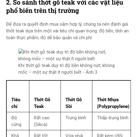
2. So sánh thớt gỗ teak với các vật liệu
phổ biến trên thị trường
Để đưa ra quyết định mua sắm hợp lý, chúng ta nên đánh giá
thớt teak dựa trên một vài tiêu chí quan trọng: độ bền, tính an
toàn thực phẩm, độ dễ bảo quản và chi phí.
Khi thớt gỗ teak duy trì độ bền không nứt, không
mốc – một sự thật ít người biết - Ảnh 3
Tiêu
Thớt Gỗ
Thớt Gỗ
Thớt Nhựa
chí
Teak
Sồi
(Polypropylene)
Độ
Rất cao
Trung bình
Thấp‑trung bình
cứng
(Silica)
Khả
Rất tốt
Vừa phải
Rất kém (đối