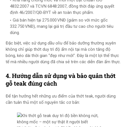
Khả năng chống mốc và mối mọt đạt chuẩn ISO
4832:2007 và TCVN 6848:2007, đồng thời đáp ứng quyết
định 46/2007/QĐ‑BYT về an toàn thực phẩm.
Giá bán hiện tại 275.000 VNĐ (giảm so với mức gốc
332.750 VNĐ), mang lại giá trị đầu tư cao cho người tiêu
dùng.
Đặc biệt, việc sử dụng
dầu oliu
để bảo dưỡng thường xuyên
không chỉ giúp thớt duy trì độ ẩm nội tại mà còn tăng độ
bóng, kéo dài thời gian “đẹp như mới”. Đây là một lợi thế thực
tế mà nhiều người dùng đã chia sẻ trên các diễn đàn ẩm thực.
4. Hướng dẫn sử dụng và bảo quản thớt
gỗ teak đúng cách
Để tận hưởng hết những ưu điểm của thớt teak, người dùng
cần tuân thủ một số nguyên tắc cơ bản: