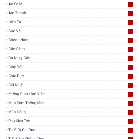
Áo Sơ Mi
9
Âm Thanh
9
Điện Tử
9
Bảo Vệ
8
Chống Nắng
8
Cây Cảnh
8
Da Nhạy Cảm
8
Giày Dép
8
Giáo Dục
8
Giữ Nhiệt
8
Không Gian Làm Việc
8
Mua Sắm Thông Minh
8
Mùa Đông
8
Phụ Kiện Tóc
8
Thiết Bị Gia Dụng
8
Tiết Kiệm Không Gian