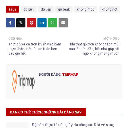
Tags
độ bền
đồ bếp
gỗ teak
không mốc
không nứt
CŨ HƠN
MỚI HƠN
Thớt gỗ xà cừ tròn khiến việc băm
Khi thớt gỗ tròn không tách mùi
thực phẩm trở nên an toàn hơn
sau lần rửa đầu, bếp nhà gặp bất
bao giờ hết
ngờ không mong muốn
NGƯỜI ĐĂNG:
TRIPMAP
BẠN CÓ THỂ THÍCH NHỮNG BÀI ĐĂNG NÀY
Độ bền thực tế của giày da công sở: Khi vẻ sang