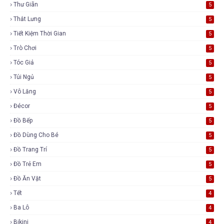
Thư Giãn
5
Thắt Lưng
5
Tiết Kiệm Thời Gian
5
Trò Chơi
5
Tóc Giả
5
Túi Ngủ
5
Vô Lăng
5
Đécor
5
Đồ Bếp
5
Đồ Dùng Cho Bé
5
Đồ Trang Trí
5
Đồ Trẻ Em
5
Đồ Ăn Vặt
5
Tết
4
Ba Lô
4
Bikini
4