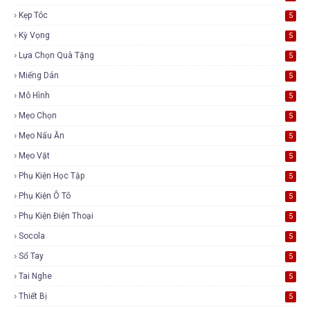
Kẹp Tóc
5
Kỳ Vọng
5
Lựa Chọn Quà Tặng
5
Miếng Dán
5
Mô Hình
5
Mẹo Chọn
5
Mẹo Nấu Ăn
5
Mẹo Vặt
5
Phụ Kiện Học Tập
5
Phụ Kiện Ô Tô
5
Phụ Kiện Điện Thoại
5
Socola
5
Sổ Tay
5
Tai Nghe
5
Thiết Bị
5