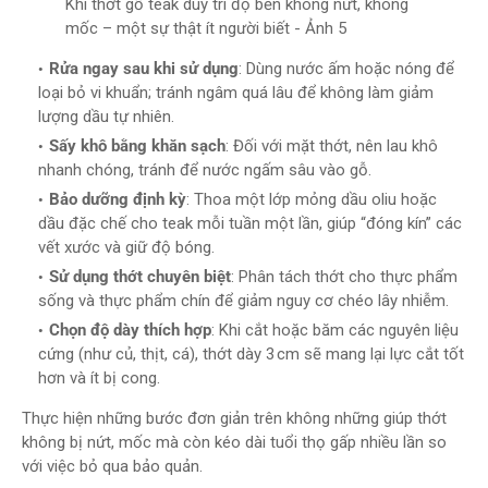
Khi thớt gỗ teak duy trì độ bền không nứt, không
mốc – một sự thật ít người biết - Ảnh 5
Rửa ngay sau khi sử dụng
: Dùng nước ấm hoặc nóng để
loại bỏ vi khuẩn; tránh ngâm quá lâu để không làm giảm
lượng dầu tự nhiên.
Sấy khô bằng khăn sạch
: Đối với mặt thớt, nên lau khô
nhanh chóng, tránh để nước ngấm sâu vào gỗ.
Bảo dưỡng định kỳ
: Thoa một lớp mỏng dầu oliu hoặc
dầu đặc chế cho teak mỗi tuần một lần, giúp “đóng kín” các
vết xước và giữ độ bóng.
Sử dụng thớt chuyên biệt
: Phân tách thớt cho thực phẩm
sống và thực phẩm chín để giảm nguy cơ chéo lây nhiễm.
Chọn độ dày thích hợp
: Khi cắt hoặc băm các nguyên liệu
cứng (như củ, thịt, cá), thớt dày 3 cm sẽ mang lại lực cắt tốt
hơn và ít bị cong.
Thực hiện những bước đơn giản trên không những giúp thớt
không bị nứt, mốc mà còn kéo dài tuổi thọ gấp nhiều lần so
với việc bỏ qua bảo quản.