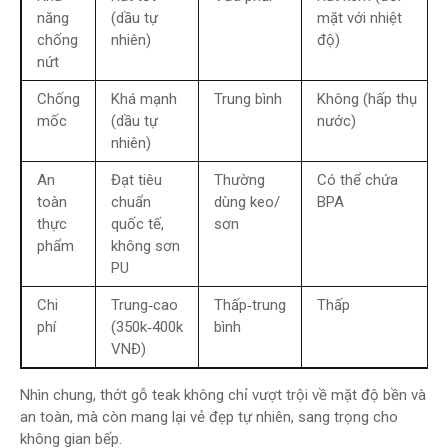
năng
(dầu tự
mặt với nhiệt
chống
nhiên)
độ)
nứt
Chống
Khá mạnh
Trung bình
Không (hấp thụ
mốc
(dầu tự
nước)
nhiên)
An
Đạt tiêu
Thường
Có thể chứa
toàn
chuẩn
dùng keo/
BPA
thực
quốc tế,
sơn
phẩm
không sơn
PU
Chi
Trung‑cao
Thấp‑trung
Thấp
phí
(350k‑400k
bình
VNĐ)
Nhìn chung, thớt gỗ teak không chỉ vượt trội về mặt độ bền và
an toàn, mà còn mang lại vẻ đẹp tự nhiên, sang trọng cho
không gian bếp.