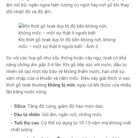
ẩm nội bộ, ngăn ngừa hiện tượng co ngót hay nứt gỗ khi thay
đổi nhiệt độ và độ ẩm.
Khi thớt gỗ teak duy trì độ bền không nứt, không
mốc – một sự thật ít người biết - Ảnh 2
So với các loại gỗ như sồi, thông hoặc cây ngự,
teak có khả
năng chống ẩm gấp 3‑4 lần
. Khi gỗ tiếp xúc với nước, dầu tự
nhiên sẽ tạo một lớp bảo vệ không thấm nước, hạn chế sự
xâm nhập của vi khuẩn và nấm mốc. Điều này giải thích vì sao
thớt gỗ teak thường
không bị mốc
ngay cả khi được rửa nhiều
lần bằng nước nóng.
Silica
: Tăng độ cứng, giảm độ hao mòn dao.
Dầu tự nhiên
: Giữ ẩm, ngăn nứt, chống mốc.
Tuổi thọ cao
: Có thể sử dụng từ 10‑15 năm mà không mất
chất lượng.