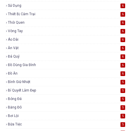
Sử Dụng
6
Thiết Bị Cắm Trại
6
Thói Quen
6
Vòng Tay
6
Áo Dài
6
Ăn Vặt
6
Đá Quý
6
Đồ Dùng Gia Đình
6
Đồ Ăn
6
Bình Giữ Nhiệt
5
Bí Quyết Làm Đẹp
5
Bóng Đá
5
Băng Đô
5
Bơi Lội
5
Bữa Tiệc
5