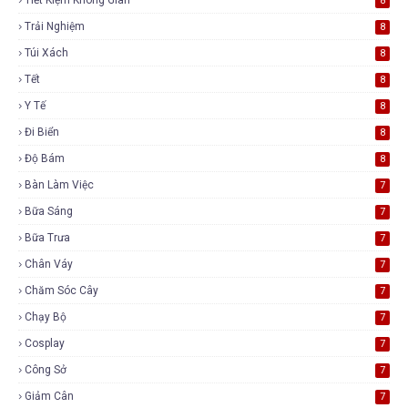
8
Trải Nghiệm
8
Túi Xách
8
Tết
8
Y Tế
8
Đi Biển
8
Độ Bám
8
Bàn Làm Việc
7
Bữa Sáng
7
Bữa Trưa
7
Chân Váy
7
Chăm Sóc Cây
7
Chạy Bộ
7
Cosplay
7
Công Sở
7
Giảm Cân
7