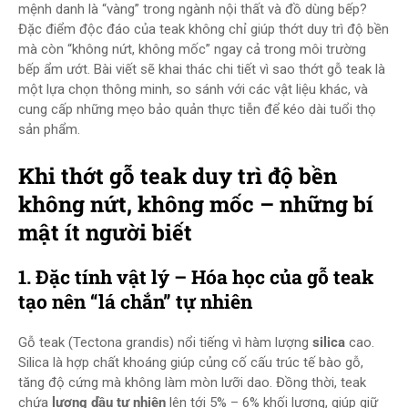
mệnh danh là “vàng” trong ngành nội thất và đồ dùng bếp?
Đặc điểm độc đáo của teak không chỉ giúp thớt duy trì độ bền
mà còn “không nứt, không mốc” ngay cả trong môi trường
bếp ẩm ướt. Bài viết sẽ khai thác chi tiết vì sao thớt gỗ teak là
một lựa chọn thông minh, so sánh với các vật liệu khác, và
cung cấp những mẹo bảo quản thực tiễn để kéo dài tuổi thọ
sản phẩm.
Khi thớt gỗ teak duy trì độ bền
không nứt, không mốc – những bí
mật ít người biết
1. Đặc tính vật lý – Hóa học của gỗ teak
tạo nên “lá chắn” tự nhiên
Gỗ teak (Tectona grandis) nổi tiếng vì hàm lượng
silica
cao.
Silica là hợp chất khoáng giúp củng cố cấu trúc tế bào gỗ,
tăng độ cứng mà không làm mòn lưỡi dao. Đồng thời, teak
chứa
lượng dầu tự nhiên
lên tới 5% – 6% khối lượng, giúp giữ