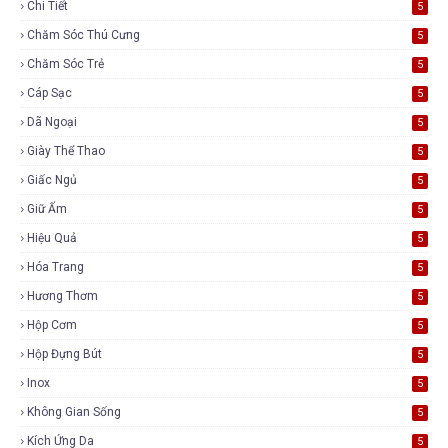
Chi Tiết
5
Chăm Sóc Thú Cưng
5
Chăm Sóc Trẻ
5
Cáp Sạc
5
Dã Ngoại
5
Giày Thể Thao
5
Giấc Ngủ
5
Giữ Ấm
5
Hiệu Quả
5
Hóa Trang
5
Hương Thơm
5
Hộp Cơm
5
Hộp Đựng Bút
5
Inox
5
Không Gian Sống
5
Kích Ứng Da
5