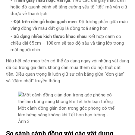
Thêm giấy màu hoặc vải lụa
: Treo các dải giấy màu cam
hoặc đỏ quanh cành sẽ tăng cường yếu tố “tết” mà vẫn giữ
được vẻ thanh lịch.
Đặt trên nền gỗ hoặc gạch men
: Độ tương phản giữa màu
vàng đồng và màu đất giúp lá đồng toả sáng hơn.
Sử dụng nhiều kích thước khác nhau
: Kết hợp cành có
chiều dài 65 cm – 100 cm sẽ tạo độ sâu và tầng lớp trong
mắt người nhìn.
Hầu hết các mẹo trên có thể áp dụng ngay với những vật dụng
đã có trong gia đình, không cần mua thêm đồ nội thất đắt
tiền. Điều quan trọng là luôn giữ sự cân bằng giữa “đơn giản”
và “đậm chất” truyền thống.
Một cành đồng giản đơn trong góc phòng có thể
làm bừng sáng không khí Tết hơn bạn tưởng -
Ảnh 3
So sánh cành đồng với các vật dụng