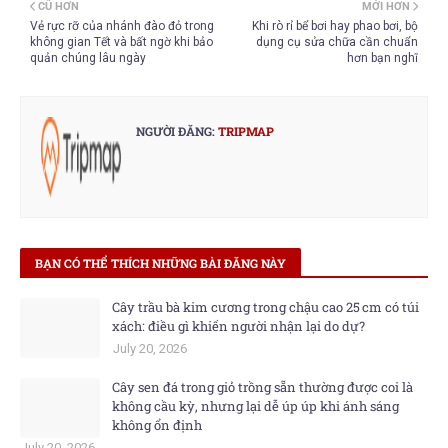
CŨ HƠN
MỚI HƠN
Vẻ rực rỡ của nhánh đào đỏ trong
Khi rò rỉ bể bơi hay phao bơi, bộ
không gian Tết và bất ngờ khi bảo
dụng cụ sửa chữa cần chuẩn
quản chúng lâu ngày
hơn bạn nghĩ
NGƯỜI ĐĂNG:
TRIPMAP
BẠN CÓ THỂ THÍCH NHỮNG BÀI ĐĂNG NÀY
Cây trầu bà kim cương trong chậu cao 25 cm có túi
xách: điều gì khiến người nhận lại do dự?
July 20, 2026
Cây sen đá trong giỏ trồng sẵn thường được coi là
không cầu kỳ, nhưng lại dễ úp úp khi ánh sáng
không ổn định
July 20, 2026