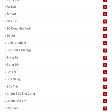
Áo Dài
6
Ăn Vặt
6
Đá Quý
6
Đồ Dùng Gia Đình
6
Đồ Ăn
6
Bình Giữ Nhiệt
5
Bí Quyết Làm Đẹp
5
Bóng Đá
5
Băng Đô
5
Bơi Lội
5
Bữa Sáng
5
Bữa Tiệc
5
Chăm Sóc Thú Cưng
5
Chăm Sóc Trẻ
5
Cáp Sạc
5