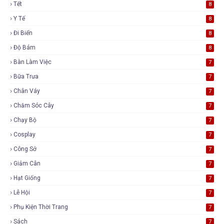
Tết
8
Y Tế
8
Đi Biển
8
Độ Bám
8
Bàn Làm Việc
7
Bữa Trưa
7
Chân Váy
7
Chăm Sóc Cây
7
Chạy Bộ
7
Cosplay
7
Công Sở
7
Giảm Cân
7
Hạt Giống
7
Lễ Hội
7
Phụ Kiện Thời Trang
7
Sách
7