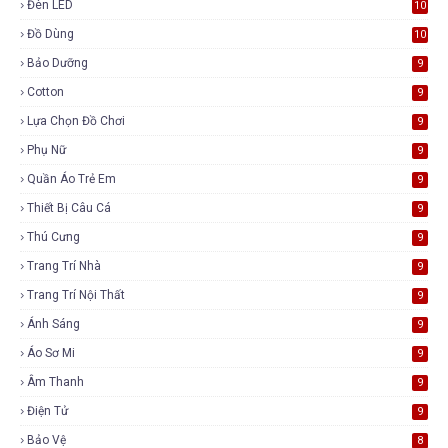
Đèn LED
10
Đồ Dùng
10
Bảo Dưỡng
9
Cotton
9
Lựa Chọn Đồ Chơi
9
Phụ Nữ
9
Quần Áo Trẻ Em
9
Thiết Bị Câu Cá
9
Thú Cưng
9
Trang Trí Nhà
9
Trang Trí Nội Thất
9
Ánh Sáng
9
Áo Sơ Mi
9
Âm Thanh
9
Điện Tử
9
Bảo Vệ
8