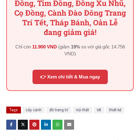
Đồng, Tim Đồng, Đồng Xu Nhũ,
Cọ Đồng, Cành Đào Đông Trang
Trí Tết, Tháp Bánh, Oản Lễ
đang giảm giá!
Chỉ còn
11.900 VND
(giảm
19%
so với giá gốc
14.756
VND
)
👉 Xem chi tiết & Mua ngay
Tags
cây cảnh
đồ trang trí
nội thất
tết
thiết kế