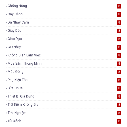
Chống Nắng
8
Cây Cảnh
8
Da Nhạy Cảm
8
Giày Dép
8
Giáo Dục
8
Giữ Nhiệt
8
Không Gian Làm Việc
8
Mua Sắm Thông Minh
8
Mùa Đông
8
Phụ Kiện Tóc
8
Sửa Chữa
8
Thiết Bị Gia Dụng
8
Tiết Kiệm Không Gian
8
Trải Nghiệm
8
Túi Xách
8