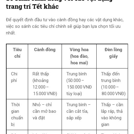
trang trí Tết khác
Để quyết định đầu tư vào cành đồng hay các vật dụng khác,
việc so sánh các tiêu chí chính sẽ giúp bạn lựa chọn tối ưu
nhất.
Tiêu
Cành đồng
Vòng hoa
Đèn lồng
chí
(hoa đào,
giấy
hoa mai)
Chi
Rất thấp
Trung bình
Thấp đến
phí
(khoảng
(50.000 –
trung bình
12.000 –
150.000 VNĐ
(10.000 –
15.000 VNĐ)
tùy loại)
80.000 VNĐ)
Thời
Nhỏ – chỉ
Trung bình –
Thấp – cần
gian
cần mở bao
cần cắt tỉa,
lắp ráp, thả
chuẩn
và đặt
sắp xếp
vào không
bị
gian