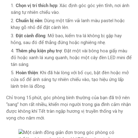
Chọn vị trí thích hợp
: Xác định góc góc yên tĩnh, nơi ánh
sáng tự nhiên chiếu vào.
Chuẩn bị nền
: Dùng một tấm vải lanh màu pastel hoặc
khay gỗ nhỏ để đặt cành lên.
Đặt cành đồng
: Mở bao, kiểm tra lá không bị gập hay
hỏng, sau đó để thẳng đứng hoặc nghiêng nhẹ.
Thêm phụ kiện phụ trợ
: Đặt một vài bông hoa giấy màu
đỏ hoặc xanh lá xung quanh, hoặc một cây đèn LED mini để
tán sáng.
Hoàn thiện
: Khi đã hài lòng với bố cục, bật đèn hoặc mở
cửa sổ để ánh sáng tự nhiên chiếu vào, tạo hiệu ứng lấp
lánh trên lá đồng.
Chỉ trong 15 phút, góc phòng bình thường của bạn đã trở nên
“sang” hơn rất nhiều, khiến mọi người trong gia đình cảm nhận
được không khí Tết tràn ngập hương vị truyền thống và hy
vọng cho năm mới.