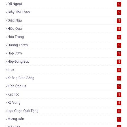
Dã Ngoại
5
Giày Thể Thao
5
Giấc Ngủ
5
Hiệu Quả
5
Hóa Trang
5
Hương Thơm
5
Hộp Cơm
5
Hộp Đựng Bút
5
Inox
5
Không Gian Sống
5
Kích Ứng Da
5
Kẹp Tóc
5
Kỳ Vọng
5
Lựa Chọn Quà Tặng
5
Miếng Dán
5