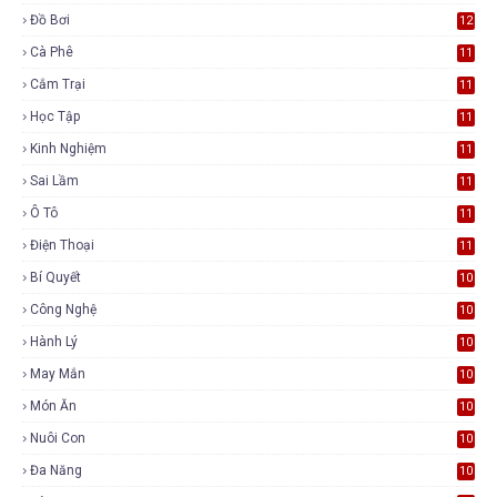
Đồ Bơi
12
Cà Phê
11
Cắm Trại
11
Học Tập
11
Kinh Nghiệm
11
Sai Lầm
11
Ô Tô
11
Điện Thoại
11
Bí Quyết
10
Công Nghệ
10
Hành Lý
10
May Mắn
10
Món Ăn
10
Nuôi Con
10
Đa Năng
10