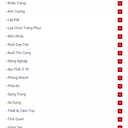
Khẩu Trang
6
Kim Cương
6
Lắp Đặt
6
Lựa Chọn Trang Phục
6
Móc Khóa
6
Nuôi Dạy Con
6
Nuôi Thú Cưng
6
Nông Nghiệp
6
Nội Thất Ô Tô
6
Phòng Khách
6
Phối Đồ
6
Sang Trọng
6
Sử Dụng
6
Thiết Bị Cắm Trại
6
Thói Quen
6
Vòng Tay
6