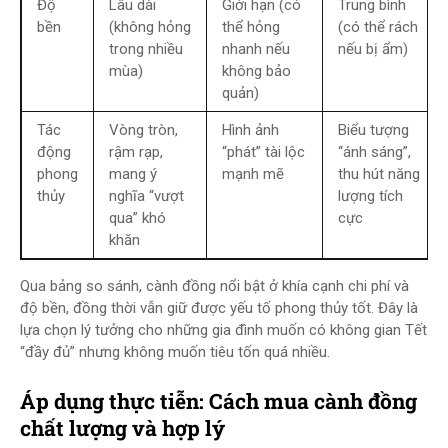
Độ
Lâu dài
Giới hạn (có
Trung bình
bền
(không hỏng
thể hỏng
(có thể rách
trong nhiều
nhanh nếu
nếu bị ẩm)
mùa)
không bảo
quản)
Tác
Vòng tròn,
Hình ảnh
Biểu tượng
động
rậm rạp,
“phát” tài lộc
“ánh sáng”,
phong
mang ý
mạnh mẽ
thu hút năng
thủy
nghĩa “vượt
lượng tích
qua” khó
cực
khăn
Qua bảng so sánh, cành đồng nổi bật ở khía cạnh chi phí và
độ bền, đồng thời vẫn giữ được yếu tố phong thủy tốt. Đây là
lựa chọn lý tưởng cho những gia đình muốn có không gian Tết
“đầy đủ” nhưng không muốn tiêu tốn quá nhiều.
Áp dụng thực tiễn: Cách mua cành đồng
chất lượng và hợp lý