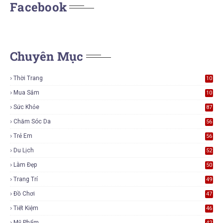
Facebook
Chuyên Mục
Thời Trang
10
6
Mua Sắm
10
5
Sức Khỏe
87
Chăm Sóc Da
56
Trẻ Em
56
Du Lịch
52
Làm Đẹp
50
Trang Trí
49
Đồ Chơi
47
Tiết Kiệm
46
Mỹ Phẩm
42