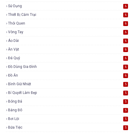
Sử Dụng
6
Thiết Bị Cắm Trại
6
Thói Quen
6
Vòng Tay
6
Áo Dài
6
Ăn Vặt
6
Đá Quý
6
Đồ Dùng Gia Đình
6
Đồ Ăn
6
Bình Giữ Nhiệt
5
Bí Quyết Làm Đẹp
5
Bóng Đá
5
Băng Đô
5
Bơi Lội
5
Bữa Tiệc
5