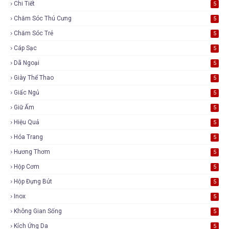
Chi Tiết
5
Chăm Sóc Thú Cưng
5
Chăm Sóc Trẻ
5
Cáp Sạc
5
Dã Ngoại
5
Giày Thể Thao
5
Giấc Ngủ
5
Giữ Ấm
5
Hiệu Quả
5
Hóa Trang
5
Hương Thơm
5
Hộp Cơm
5
Hộp Đựng Bút
5
Inox
5
Không Gian Sống
5
Kích Ứng Da
5