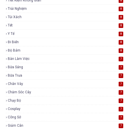
Tiết Kiệm Không Gian
8
Trải Nghiệm
8
Túi Xách
8
Tết
8
Y Tế
8
Đi Biển
8
Độ Bám
8
Bàn Làm Việc
7
Bữa Sáng
7
Bữa Trưa
7
Chân Váy
7
Chăm Sóc Cây
7
Chạy Bộ
7
Cosplay
7
Công Sở
7
Giảm Cân
7