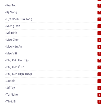
Kẹp Tóc
5
Kỳ Vọng
5
Lựa Chọn Quà Tặng
5
Miếng Dán
5
Mô Hình
5
Mẹo Chọn
5
Mẹo Nấu Ăn
5
Mẹo Vặt
5
Phụ Kiện Học Tập
5
Phụ Kiện Ô Tô
5
Phụ Kiện Điện Thoại
5
Socola
5
Sổ Tay
5
Tai Nghe
5
Thiết Bị
5