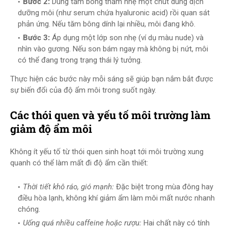
Bước 2:
Dùng tăm bông thấm nhẹ một chút dung dịch
dưỡng môi (như serum chứa hyaluronic acid) rồi quan sát
phản ứng. Nếu tăm bông dính lại nhiều, môi đang khô.
Bước 3:
Áp dụng một lớp son nhẹ (ví dụ màu nude) và
nhìn vào gương. Nếu son bám ngay mà không bị nứt, môi
có thể đang trong trạng thái lý tưởng.
Thực hiện các bước này mỗi sáng sẽ giúp bạn nắm bắt được
sự biến đổi của độ ẩm môi trong suốt ngày.
Các thói quen và yếu tố môi trường làm
giảm độ ẩm môi
Không ít yếu tố từ thói quen sinh hoạt tới môi trường xung
quanh có thể làm mất đi độ ẩm cần thiết:
Thời tiết khô ráo, gió mạnh:
Đặc biệt trong mùa đông hay
điều hòa lạnh, không khí giảm ẩm làm môi mất nước nhanh
chóng.
Uống quá nhiều caffeine hoặc rượu:
Hai chất này có tính