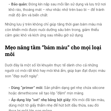
Bảo quản:
Đóng kín nắp sau mỗi lần sử dụng và lưu trữ nơi
khô ráo, thoáng mát – như nhắc nhở trên bao bì – để tránh
mất độ ẩm và biến chất.
Những lưu ý trên không chỉ giúp tăng thời gian bám màu mà
còn khiến môi được nuôi dưỡng sâu bên trong, giảm thiểu
cảm giác khô và kích ứng sau nhiều giờ sử dụng.
Mẹo nâng tầm “bám màu” cho mọi loại
môi
Dưới đây là một số lời khuyên thực tế dành cho cả những
người có môi rất khô hay môi khá ẩm, giúp bạn đạt được màu
son “đẹp suốt ngày”:
Dùng “primer” môi:
Sản phẩm dạng gel nhẹ chứa silicone
hoặc dimethicone sẽ tạo lớp “đệm” mịn màng.
Áp dụng lớp “set” nhẹ bằng bột giấy:
Khi môi đã tán màu,
dùng một tờ giấy thấm nhẹ để hút bớt dầu thừa, sau đó
thoa lại một lớp son mỏng.