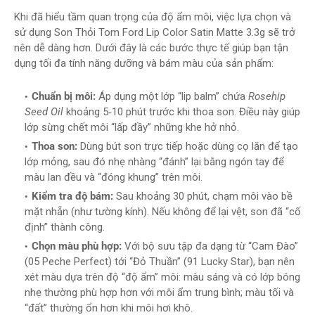
Khi đã hiểu tầm quan trọng của độ ẩm môi, việc lựa chọn và
sử dụng Son Thỏi Tom Ford Lip Color Satin Matte 3.3g sẽ trở
nên dễ dàng hơn. Dưới đây là các bước thực tế giúp bạn tận
dụng tối đa tính năng dưỡng và bám màu của sản phẩm:
Chuẩn bị môi:
Áp dụng một lớp “lip balm” chứa
Rosehip
Seed Oil
khoảng 5‑10 phút trước khi thoa son. Điều này giúp
lớp sừng chết môi “lấp đầy” những khe hở nhỏ.
Thoa son:
Dùng bút son trực tiếp hoặc dùng cọ lăn để tạo
lớp mỏng, sau đó nhẹ nhàng “đánh” lại bằng ngón tay để
màu lan đều và “đóng khung” trên môi.
Kiểm tra độ bám:
Sau khoảng 30 phút, chạm môi vào bề
mặt nhẵn (như tường kính). Nếu không để lại vệt, son đã “cố
định” thành công.
Chọn màu phù hợp:
Với bộ sưu tập đa dạng từ “Cam Đào”
(05 Peche Perfect) tới “Đỏ Thuần” (91 Lucky Star), bạn nên
xét màu dựa trên độ “độ ẩm” môi: màu sáng và có lớp bóng
nhẹ thường phù hợp hơn với môi ẩm trung bình; màu tối và
“đất” thường ổn hơn khi môi hơi khô.