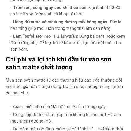
Tránh ăn, uống ngay sau khi thoa son:
Đợi ít nhất 20‑30
phút để son “cứng lại” và khớp tốt hơn.
Uống đủ nước và sử dụng dưỡng môi hàng ngày:
Đây là
nền tảng giúp môi luôn trong trạng thái ẩm cân bằng.
Làm “exfoliate” môi 1‑2 lần/tuần:
Dùng bã cafe hoặc kem
đánh răng nhẹ để loại bỏ tế bào chết, tạo bề mặt mới cho
son bám.
Chi phí và lợi ích khi đầu tư vào son
satin matte chất lượng
Mua son satin matte từ các thương hiệu cao cấp thường đòi
hỏi mức giá hơn 1 triệu đồng. Dù giá cao, nhưng những lợi ích
dài hạn như:
Giảm thiểu nhu cầu “tái bôi” nhiều lần trong ngày.
Cung cấp dưỡng chất giúp môi không bị khô, nứt – tránh
mua thêm dưỡng môi.
Độ bám màu ổn định, giảm việc “đánh lại” – tiết kiệm thời