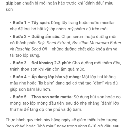
giúp bạn chuẩn bị môi hoàn hảo trước khi “đánh dấu” màu
son:
Bước 1 – Tẩy sạch:
Dùng tẩy trang hoặc nước micellar
nhẹ để loại bỏ bất kỳ lớp nhờn, mỹ phẩm cũ trên môi.
Bước 2 – Dưỡng ẩm sâu:
Chọn serum hoặc dưỡng môi
có thành phần
Soja Seed Extract
,
Brazilian Murumuru Butter
và
Rosehip Seed Oil
– những dưỡng chất giúp khóa ẩm và
tái tạo lớp sừng.
Bước 3 – Đợi khoảng 2‑3 phút:
Cho dưỡng môi thấm đều,
tránh thoa son khi vẫn còn ẩm quá mức.
Bước 4 – Áp dụng lớp bảo vệ mỏng:
Một lớp tint không
màu nhẹ hoặc “lip balm” dạng gel có thể tạo “đệm” vừa đủ,
giúp son bám lâu hơn.
Bước 5 – Thoa son satin matte:
Sử dụng bút son hoặc cọ
mỏng, tạo lớp mỏng đầu tiên, sau đó nhẹ nhàng “đánh” lớp
thứ hai để tăng độ che phủ và độ bám.
Thực hành quy trình này hằng ngày sẽ giảm thiểu hiện tượng
“son chảy” hoặc “khô màu” ngay trong vòng 8‑10 giờ đầu sau