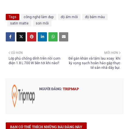
Tags
công nghệ làm đẹp
độ ẩm môi
độ bám màu
satin matte
son môi
CŨ HƠN
MỚI HƠN
Lớp phủ chống dính trên nồi cơm
Đế gắn khăn và tấm lau xoay: khi
điện 1.8 L 700 W bền tới khi nào?
kỳ vọng sạch hoàn hảo gặp thực
tế sàn nhà dày bụi.
NGƯỜI ĐĂNG:
TRIPMAP
BẠN CÓ THỂ THÍCH NHỮNG BÀI ĐĂNG NÀY