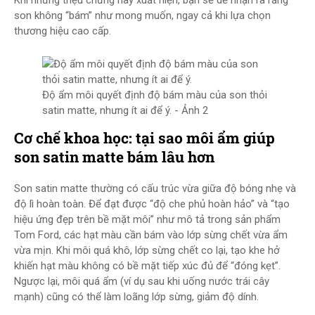
Khi những triệu chứng này xuất hiện, bạn sẽ dễ nhận ra rằng
son không “bám” như mong muốn, ngay cả khi lựa chọn
thương hiệu cao cấp.
Độ ẩm môi quyết định độ bám màu của son thỏi
satin matte, nhưng ít ai để ý. - Ảnh 2
Cơ chế khoa học: tại sao môi ẩm giúp
son satin matte bám lâu hơn
Son satin matte thường có cấu trúc vừa giữa độ bóng nhẹ và
độ lì hoàn toàn. Để đạt được “độ che phủ hoàn hảo” và “tạo
hiệu ứng đẹp trên bề mặt môi” như mô tả trong sản phẩm
Tom Ford, các hạt màu cần bám vào lớp sừng chết vừa ẩm
vừa mịn. Khi môi quá khô, lớp sừng chết co lại, tạo khe hở
khiến hạt màu không có bề mặt tiếp xúc đủ để “đóng kẹt”.
Ngược lại, môi quá ẩm (ví dụ sau khi uống nước trái cây
mạnh) cũng có thể làm loãng lớp sừng, giảm độ dính.