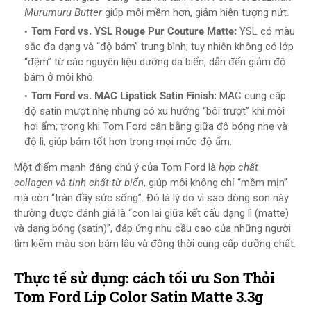
Murumuru Butter
giúp môi mềm hơn, giảm hiện tượng nứt.
Tom Ford vs. YSL Rouge Pur Couture Matte:
YSL có màu
sắc đa dạng và “độ bám” trung bình; tuy nhiên không có lớp
“đệm” từ các nguyên liệu dưỡng da biển, dẫn đến giảm độ
bám ở môi khô.
Tom Ford vs. MAC Lipstick Satin Finish:
MAC cung cấp
độ satin mượt nhẹ nhưng có xu hướng “bôi trượt” khi môi
hơi ẩm; trong khi Tom Ford cân bằng giữa độ bóng nhẹ và
độ lì, giúp bám tốt hơn trong mọi mức độ ẩm.
Một điểm mạnh đáng chú ý của Tom Ford là
hợp chất
collagen và tinh chất từ biển
, giúp môi không chỉ “mềm mịn”
mà còn “tràn đầy sức sống”. Đó là lý do vì sao dòng son này
thường được đánh giá là “con lai giữa kết cấu dạng lì (matte)
và dạng bóng (satin)”, đáp ứng nhu cầu cao của những người
tìm kiếm màu son bám lâu và đồng thời cung cấp dưỡng chất.
Thực tế sử dụng: cách tối ưu Son Thỏi
Tom Ford Lip Color Satin Matte 3.3g