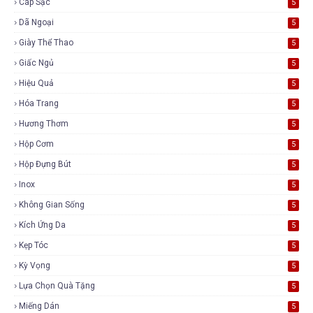
Cáp Sạc
5
Dã Ngoại
5
Giày Thể Thao
5
Giấc Ngủ
5
Hiệu Quả
5
Hóa Trang
5
Hương Thơm
5
Hộp Cơm
5
Hộp Đựng Bút
5
Inox
5
Không Gian Sống
5
Kích Ứng Da
5
Kẹp Tóc
5
Kỳ Vọng
5
Lựa Chọn Quà Tặng
5
Miếng Dán
5