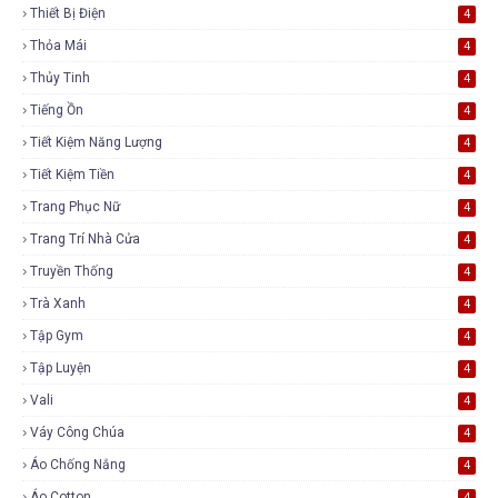
Thiết Bị Điện
4
Thỏa Mái
4
Thủy Tinh
4
Tiếng Ồn
4
Tiết Kiệm Năng Lượng
4
Tiết Kiệm Tiền
4
Trang Phục Nữ
4
Trang Trí Nhà Cửa
4
Truyền Thống
4
Trà Xanh
4
Tập Gym
4
Tập Luyện
4
Vali
4
Váy Công Chúa
4
Áo Chống Nắng
4
Áo Cotton
4