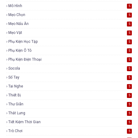
Mô Hình
5
Mẹo Chọn
5
Mẹo Nấu Ăn
5
Mẹo Vặt
5
Phụ Kiện Học Tập
5
Phụ Kiện Ô Tô
5
Phụ Kiện Điện Thoại
5
Socola
5
Sổ Tay
5
Tai Nghe
5
Thiết Bị
5
Thư Giãn
5
Thắt Lưng
5
Tiết Kiệm Thời Gian
5
Trò Chơi
5