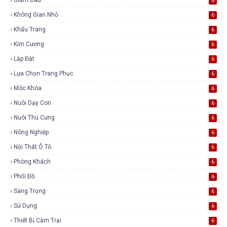
6
Không Gian Nhỏ
6
Khẩu Trang
6
Kim Cương
6
Lắp Đặt
6
Lựa Chọn Trang Phục
6
Móc Khóa
6
Nuôi Dạy Con
6
Nuôi Thú Cưng
6
Nông Nghiệp
6
Nội Thất Ô Tô
6
Phòng Khách
6
Phối Đồ
6
Sang Trọng
6
Sử Dụng
6
Thiết Bị Cắm Trại
6