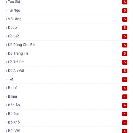
Tóc Giả
5
Túi Ngủ
5
Vô Lăng
5
Đécor
5
Đồ Bếp
5
Đồ Dùng Cho Bé
5
Đồ Trang Trí
5
Đồ Trẻ Em
5
Đồ Ăn Vặt
5
Tết
4
Ba Lô
4
Bikini
4
Bàn Ăn
4
Bé Gái
4
Bò Khô
4
Bút Viết
4