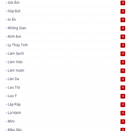
Giữ Ấm
4
Hộp Bút
4
In Ấn
4
Không Gian
4
Kính Bơi
4
Ly Thủy Tinh
4
Làm Sạch
4
Làm Việc
4
Làm Vườn
4
Làn Da
4
Lưu Trữ
4
Lưu Ý
4
Lắp Ráp
4
Lữ Hành
4
Mini
4
Màu Sắc
4