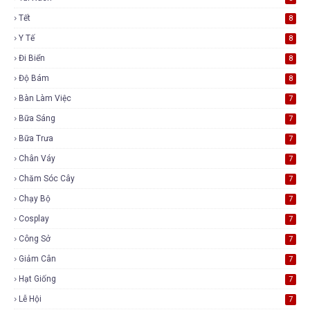
Tết
8
Y Tế
8
Đi Biển
8
Độ Bám
8
Bàn Làm Việc
7
Bữa Sáng
7
Bữa Trưa
7
Chân Váy
7
Chăm Sóc Cây
7
Chạy Bộ
7
Cosplay
7
Công Sở
7
Giảm Cân
7
Hạt Giống
7
Lễ Hội
7