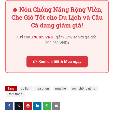
🔥 Nón Chống Nắng Rộng Viền,
Che Gió Tốt cho Du Lịch và Câu
Cá đang giảm giá!
Chỉ còn
170.385 VND
(giảm
17%
so với giá gốc
204.462 VND
)
👉 Xem chi tiết & Mua ngay
Tags
du lịch
lựa chọn
mùa hè
nón chống nắng
thời trang