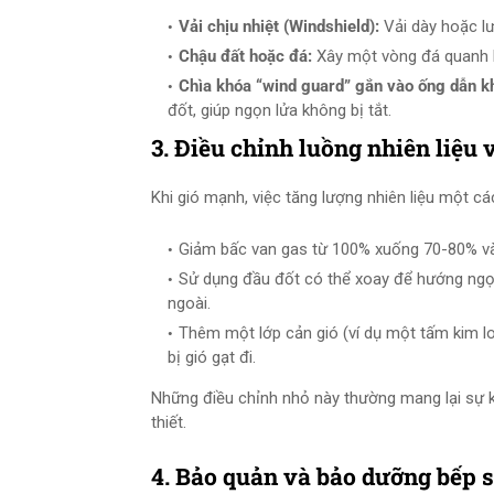
Vải chịu nhiệt (Windshield):
Vải dày hoặc lư
Chậu đất hoặc đá:
Xây một vòng đá quanh b
Chìa khóa “wind guard” gắn vào ống dẫn kh
đốt, giúp ngọn lửa không bị tắt.
3. Điều chỉnh luồng nhiên liệu 
Khi gió mạnh, việc tăng lượng nhiên liệu một c
Giảm bấc van gas từ 100% xuống 70-80% và 
Sử dụng đầu đốt có thể xoay để hướng ngọn 
ngoài.
Thêm một lớp cản gió (ví dụ một tấm kim lo
bị gió gạt đi.
Những điều chỉnh nhỏ này thường mang lại sự khá
thiết.
4. Bảo quản và bảo dưỡng bếp 