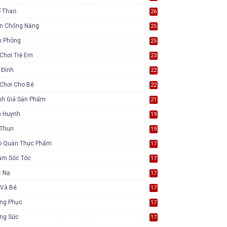
ể Thao
26
m Chống Nắng
25
n Phòng
25
Chơi Trẻ Em
23
 Đình
22
Chơi Cho Bé
22
nh Giá Sản Phẩm
21
ụ Huynh
19
 Thun
19
o Quản Thực Phẩm
17
ăm Sóc Tóc
17
t Nạ
17
 Và Bé
17
ang Phục
17
ang Sức
17