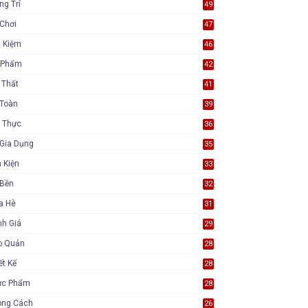
ng Trí
49
Chơi
47
t Kiệm
46
 Phẩm
42
 Thất
41
 Toàn
39
 Thực
36
Gia Dụng
35
 Kiện
33
 Bền
32
a Hè
31
nh Giá
29
o Quản
28
ết Kế
28
ực Phẩm
28
ong Cách
26