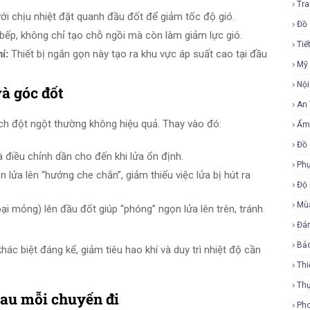
Tra
ới chịu nhiệt đặt quanh đầu đốt để giảm tốc độ gió.
Đồ 
ếp, không chỉ tạo chỗ ngồi mà còn làm giảm lực gió.
Tiế
í:
Thiết bị ngắn gọn này tạo ra khu vực áp suất cao tại đầu
Mỹ
Nội
và góc đốt
An
ách đột ngột thường không hiệu quả. Thay vào đó:
Ẩm
Đồ 
điều chỉnh dần cho đến khi lửa ổn định.
Phụ
lửa lên “hướng che chắn”, giảm thiểu việc lửa bị hút ra
Độ
Mù
ại mỏng) lên đầu đốt giúp “phóng” ngọn lửa lên trên, tránh
Đá
Bả
c biệt đáng kể, giảm tiêu hao khí và duy trì nhiệt độ cần
Thi
Th
sau mỗi chuyến đi
Ph