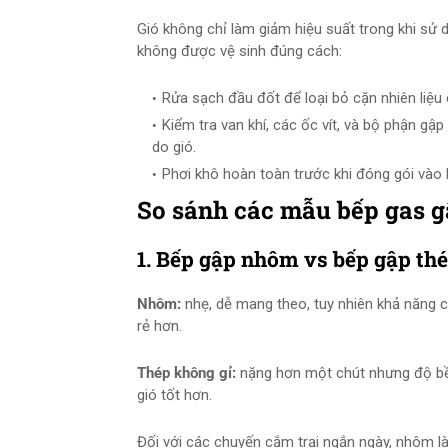
Gió không chỉ làm giảm hiệu suất trong khi s
không được vệ sinh đúng cách:
Rửa sạch đầu đốt để loại bỏ cặn nhiên liệu c
Kiểm tra van khí, các ốc vít, và bộ phận g
do gió.
Phơi khô hoàn toàn trước khi đóng gói vào b
So sánh các mẫu bếp gas gậ
1. Bếp gập nhôm vs bếp gập th
Nhôm:
nhẹ, dễ mang theo, tuy nhiên khả năng c
rẻ hơn.
Thép không gỉ:
nặng hơn một chút nhưng độ bền
gió tốt hơn.
Đối với các chuyến cắm trại ngắn ngày, nhôm là