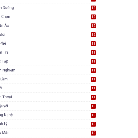
nh Dưỡng
12
a Chọn
12
ần Áo
12
Bơi
12
 Phê
11
m Trại
11
c Tập
11
nh Nghiệm
11
i Lầm
11
Tô
11
n Thoại
11
Quyết
10
ng Nghệ
10
h Lý
10
y Mắn
10