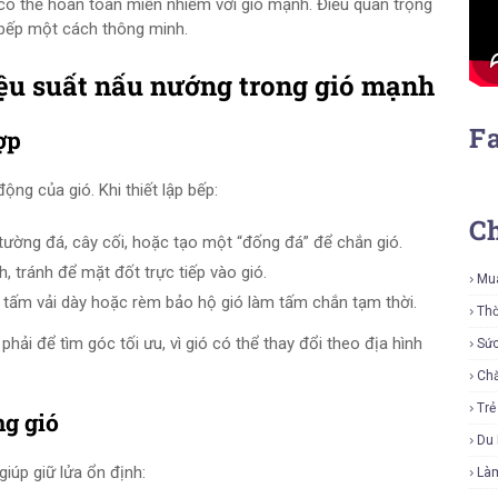
có thể hoàn toàn miễn nhiễm với gió mạnh. Điều quan trọng
 bếp một cách thông minh.
iệu suất nấu nướng trong gió mạnh
F
ợp
động của gió. Khi thiết lập bếp:
C
tường đá, cây cối, hoặc tạo một “đống đá” để chắn gió.
, tránh để mặt đốt trực tiếp vào gió.
Mu
g tấm vải dày hoặc rèm bảo hộ gió làm tấm chắn tạm thời.
Thờ
hải để tìm góc tối ưu, vì gió có thể thay đổi theo địa hình
Sứ
Ch
Tr
ng gió
Du 
iúp giữ lửa ổn định:
Là