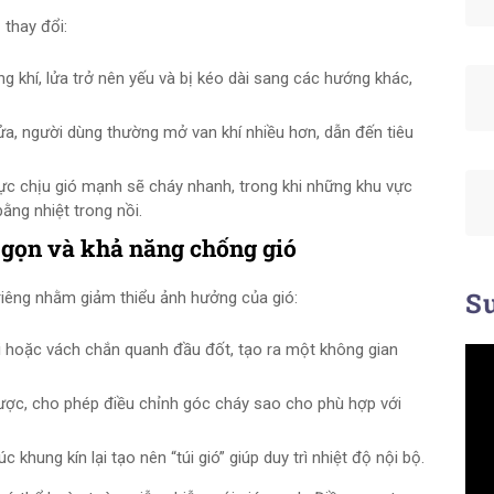
 thay đổi:
ng khí, lửa trở nên yếu và bị kéo dài sang các hướng khác,
ửa, người dùng thường mở van khí nhiều hơn, dẫn đến tiêu
c chịu gió mạnh sẽ cháy nhanh, trong khi những khu vực
ng nhiệt trong nồi.
p gọn và khả năng chống gió
Su
riêng nhằm giảm thiểu ảnh hưởng của gió:
 hoặc vách chắn quanh đầu đốt, tạo ra một không gian
ợc, cho phép điều chỉnh góc cháy sao cho phù hợp với
úc khung kín lại tạo nên “túi gió” giúp duy trì nhiệt độ nội bộ.