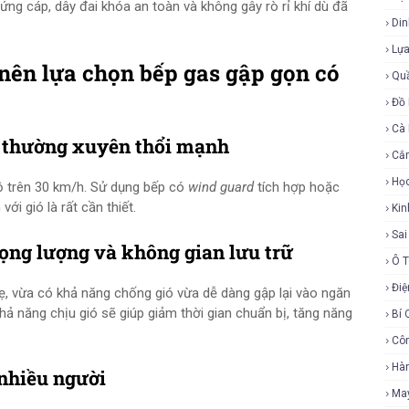
ứng cáp, dây đai khóa an toàn và không gây rò rỉ khí dù đã
Di
Lự
 nên lựa chọn bếp gas gập gọn có
Qu
Đồ 
Cà
gió thường xuyên thổi mạnh
Cắ
Họ
ộ trên 30 km/h. Sử dụng bếp có
wind guard
tích hợp hoặc
ới gió là rất cần thiết.
Ki
Sa
trọng lượng và không gian lưu trữ
Ô 
Điệ
ẹ, vừa có khả năng chống gió vừa dễ dàng gập lại vào ngăn
khả năng chịu gió sẽ giúp giảm thời gian chuẩn bị, tăng năng
Bí 
Cô
Hàn
 nhiều người
Ma