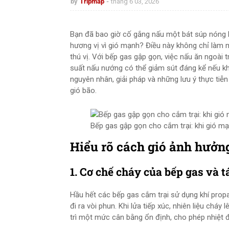
by
Tripmap
tháng 6 03, 2026
Bạn đã bao giờ cố gắng nấu một bát súp nóng hổi
hương vị vì gió mạnh? Điều này không chỉ làm m
thú vị. Với bếp gas gập gọn, việc nấu ăn ngoài tr
suất nấu nướng có thể giảm sút đáng kể nếu khô
nguyên nhân, giải pháp và những lưu ý thực tiễn
gió bão.
Bếp gas gập gọn cho cắm trại: khi gió m
Hiểu rõ cách gió ảnh hưởng
1. Cơ chế cháy của bếp gas và t
Hầu hết các bếp gas cắm trại sử dụng khí propa
đi ra vòi phun. Khi lửa tiếp xúc, nhiên liệu cháy 
trì một mức cân bằng ổn định, cho phép nhiệt độ