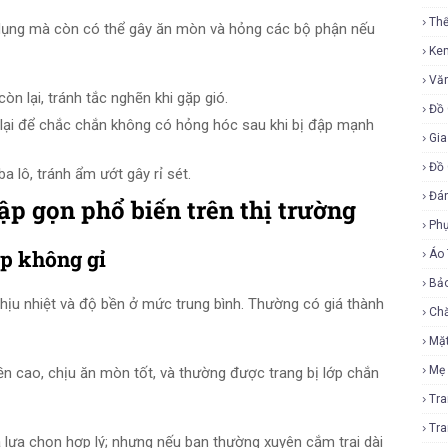
Th
ử dụng mà còn có thể gây ăn mòn và hỏng các bộ phận nếu
Ke
Vă
òn lại, tránh tắc nghẽn khi gặp gió.
Đồ 
ập lại để chắc chắn không có hỏng hóc sau khi bị đập mạnh
Gia
Đồ 
a lô, tránh ẩm ướt gây rỉ sét.
Đá
p gọn phổ biến trên thị trường
Ph
ép không gỉ
Áo
Bả
hịu nhiệt và độ bền ở mức trung bình. Thường có giá thành
Ch
Mặ
Mẹ
 cao, chịu ăn mòn tốt, và thường được trang bị lớp chắn
Tr
Tr
 lựa chọn hợp lý; nhưng nếu bạn thường xuyên cắm trại dài