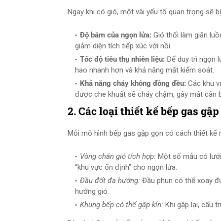
Ngay khi có gió, một vài yếu tố quan trọng sẽ bị
Độ bám của ngọn lửa:
Gió thổi làm giãn luồ
giảm diện tích tiếp xúc với nồi.
Tốc độ tiêu thụ nhiên liệu:
Để duy trì ngọn l
hao nhanh hơn và khả năng mất kiểm soát.
Khả năng cháy không đồng đều:
Các khu vự
được che khuất sẽ cháy chậm, gây mất cân bằ
2. Các loại thiết kế bếp gas gậ
Mỗi mô hình bếp gas gập gọn có cách thiết kế 
Vòng chắn gió tích hợp:
Một số mẫu có lưới
“khu vực ổn định” cho ngọn lửa.
Đầu đốt đa hướng:
Đầu phun có thể xoay đư
hướng gió.
Khung bếp có thể gập kín:
Khi gập lại, cấu tr