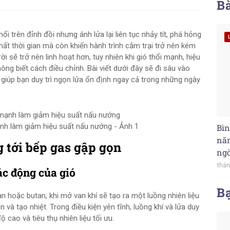
Bà
 trên đỉnh đồi nhưng ánh lửa lại liên tục nhảy tít, phá hỏng
ất thời gian mà còn khiến hành trình cắm trại trở nên kém
ời sẽ trở nên linh hoạt hơn, tuy nhiên khi gió thổi mạnh, hiệu
ng biết cách điều chỉnh. Bài viết dưới đây sẽ đi sâu vào
 giúp bạn duy trì ngọn lửa ổn định ngay cả trong những ngày
ạnh làm giảm hiệu suất nấu nướng - Ảnh 1
Bìn
năn
 tới bếp gas gập gọn
ng
thán
ác động của gió
B
n hoặc butan, khi mở van khí sẽ tạo ra một luồng nhiên liệu
lên và tạo nhiệt. Trong điều kiện yên tĩnh, luồng khí và lửa duy
 cao và tiêu thụ nhiên liệu tối ưu.