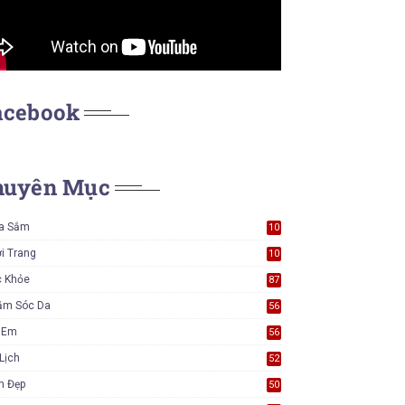
acebook
huyên Mục
a Sắm
10
5
i Trang
10
5
c Khỏe
87
ăm Sóc Da
56
ẻ Em
56
Lịch
52
m Đẹp
50