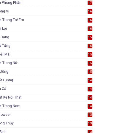
n Phòng Phẩm
17
ơng Vị
16
i Trang Trẻ Em
16
n Lợi
16
a Dụng
15
à Tặng
15
ải Mái
15
i Trang Nữ
15
 Uống
15
ất Lượng
14
u Cá
14
ết Kế Nội Thất
14
ời Trang Nam
14
lloween
13
ong Thủy
13
Sinh
13