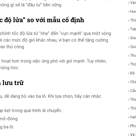
Vă
không gỉ sẽ là “đầu tư” bền vững.
Hư
c độ lửa” so với mẫu cố định
Thờ
Tiệ
chỉnh tốc độ lửa từ “nhẹ” đến “cực mạnh” qua một vòng
Gi
 với các mức độ gió khác nhau, vì bạn có thể tăng cường
an thủ công.
Qu
Tho
 hoạt hơn trong việc ứng phó với gió mạnh. Tuy nhiên,
Thờ
 hỏng hóc.
Đồ
à lưu trữ
Ch
Câ
u, dễ dàng bỏ vào ba lô. Khi lựa chọn, hãy cân nhắc:
Thi
Th
p kẹt trong quá trình di chuyển.
Ha
 mở-đóng.
Ph
g ba lô.
Vệ 