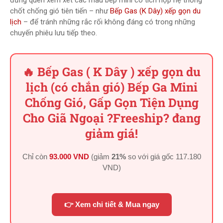
đừng quên xem xét các mẫu bếp mini có tích hợp hệ thống
chốt chống gió tiên tiến – như
Bếp Gas (K Dây) xếp gọn du
lịch
– để tránh những rắc rối không đáng có trong những
chuyến phiêu lưu tiếp theo.
🔥 Bếp Gas ( K Dây ) xếp gọn du
lịch (có chắn gió) Bếp Ga Mini
Chống Gió, Gấp Gọn Tiện Dụng
Cho Giã Ngoại ?Freeship? đang
giảm giá!
Chỉ còn
93.000 VND
(giảm
21%
so với giá gốc
117.180
VND
)
👉 Xem chi tiết & Mua ngay