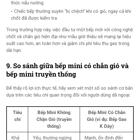
thức nấu nướng.
Chiếc bếp thường xuyên “bị chệch” khi có gió, ngay cả khi
chốt đã được kiểm tra.
Trong trường hợp này, việc đầu tư một bếp mới với công nghệ
chốt và chắn gió hiện đại như mẫu giới thiệu sẽ mang lại hiệu
suất cao hơn, an toàn hơn và giảm chi phí tiêu thụ gas trong
dài hạn.
9. So sánh giữa bếp mini có chắn gió và
bếp mini truyền thống
Để thấy rõ lợi ích thực tế, hãy xem xét một số so sánh cơ bản
dựa trên các tiêu chí quan trọng đối với người dùng dã ngoại:
Tiêu
Bếp Mini Không
Bếp Mini Có Chắn
chí
Chặn Gió (truyền
Gió (ví dụ: Bếp Gas
thống)
K Dây)
Khả
Yếu, thường ngừng
Mạnh, ổn định đến