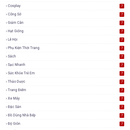
Cosplay
7
Công Sở
7
Giảm Cân
7
Hạt Giống
7
Lễ Hội
7
Phụ Kiện Thời Trang
7
Sách
7
Sạc Nhanh
7
Sức Khỏe Trẻ Em
7
Thảo Dược
7
Trang Điểm
7
Xe Máy
7
Đặc Sản
7
Đồ Dùng Nhà Bếp
7
Độ Giòn
7