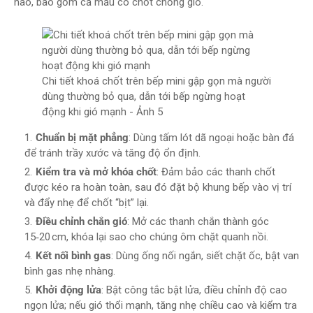
nào, bao gồm cả mẫu có chốt chống gió.
Chi tiết khoá chốt trên bếp mini gập gọn mà người
dùng thường bỏ qua, dẫn tới bếp ngừng hoạt
động khi gió mạnh - Ảnh 5
Chuẩn bị mặt phẳng
: Dùng tấm lót dã ngoại hoặc bàn đá
để tránh trầy xước và tăng độ ổn định.
Kiểm tra và mở khóa chốt
: Đảm bảo các thanh chốt
được kéo ra hoàn toàn, sau đó đặt bộ khung bếp vào vị trí
và đẩy nhẹ để chốt “bịt” lại.
Điều chỉnh chắn gió
: Mở các thanh chắn thành góc
15‑20 cm, khóa lại sao cho chúng ôm chặt quanh nồi.
Kết nối bình gas
: Dùng ống nối ngắn, siết chặt ốc, bật van
bình gas nhẹ nhàng.
Khởi động lửa
: Bật công tắc bật lửa, điều chỉnh độ cao
ngọn lửa; nếu gió thổi mạnh, tăng nhẹ chiều cao và kiểm tra