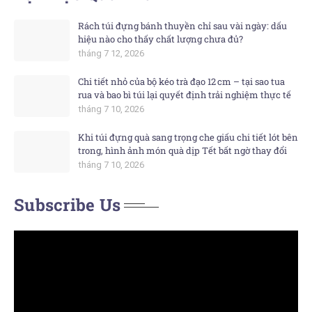
Rách túi đựng bánh thuyền chỉ sau vài ngày: dấu
hiệu nào cho thấy chất lượng chưa đủ?
tháng 7 12, 2026
Chi tiết nhỏ của bộ kéo trà đạo 12 cm – tại sao tua
rua và bao bì túi lại quyết định trải nghiệm thực tế
tháng 7 10, 2026
Khi túi đựng quà sang trọng che giấu chi tiết lót bên
trong, hình ảnh món quà dịp Tết bất ngờ thay đổi
tháng 7 10, 2026
Subscribe Us