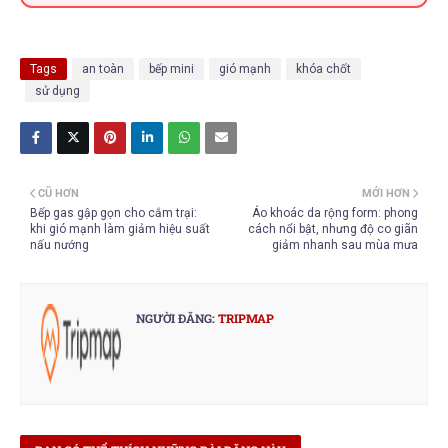
Tags
an toàn
bếp mini
gió mạnh
khóa chốt
sử dụng
CŨ HƠN
MỚI HƠN
Bếp gas gập gọn cho cắm trại:
Áo khoác da rộng form: phong
khi gió mạnh làm giảm hiệu suất
cách nổi bật, nhưng độ co giãn
nấu nướng
giảm nhanh sau mùa mưa
NGƯỜI ĐĂNG:
TRIPMAP