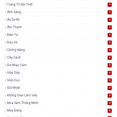
Trang Trí Nội Thất
9
Ánh Sáng
9
Áo Sơ Mi
9
Âm Thanh
9
Điện Tử
9
Bảo Vệ
8
Chống Nắng
8
Cây Cảnh
8
Da Nhạy Cảm
8
Giày Dép
8
Giáo Dục
8
Giữ Nhiệt
8
Không Gian Làm Việc
8
Mua Sắm Thông Minh
8
Mùa Đông
8