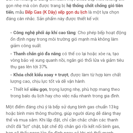
gọn nhẹ mà còn được trang bị
hệ thống chốt chống gió tiên
tiến
, mẫu
Bếp Gas (K Dây) xếp gọn du lịch
là một lựa chọn
đáng cân nhắc. Sản phẩm này được thiết kế với:
Công nghệ phối áp khí cao tầng
: Cho phép bếp hoạt động
ổn định ngay trong môi trường gió mạnh mà không làm
giảm công suất.
Thanh chắn gió đa năng
có thể co lại hoặc xòe ra, tạo
vòng bảo vệ xung quanh nồi, ngăn gió thổi lửa và giảm tiêu
thụ gas lên tới 37%.
Khóa chốt kiểu xoay + trượt
, được làm từ hợp kim chất
lượng cao, chịu lực tốt và dễ vận hành.
Thiết kế
siêu gọn
, trọng lượng nhẹ, phù hợp mang theo
trong balo du lịch hay cho việc nấu nhanh trong gia đình.
Một điểm đáng chú ý là bếp sử dụng bình gas chuẩn 13 kg
hoặc bình mini thông thường, giúp người dùng dễ dàng thay
thế và mua sắm. Khi lắp đặt, chỉ cần chắc chắn các thanh
chốt đã “bịt” chặt, bật chế độ chắn gió rồi kết nối bình gas,