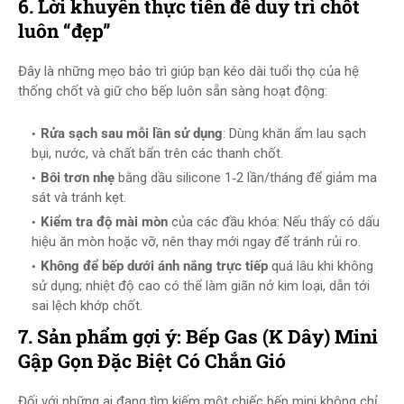
6. Lời khuyên thực tiễn để duy trì chốt
luôn “đẹp”
Đây là những mẹo bảo trì giúp bạn kéo dài tuổi thọ của hệ
thống chốt và giữ cho bếp luôn sẵn sàng hoạt động:
Rửa sạch sau mỗi lần sử dụng
: Dùng khăn ẩm lau sạch
bụi, nước, và chất bẩn trên các thanh chốt.
Bôi trơn nhẹ
bằng dầu silicone 1‑2 lần/tháng để giảm ma
sát và tránh kẹt.
Kiểm tra độ mài mòn
của các đầu khóa: Nếu thấy có dấu
hiệu ăn mòn hoặc vỡ, nên thay mới ngay để tránh rủi ro.
Không để bếp dưới ánh nắng trực tiếp
quá lâu khi không
sử dụng; nhiệt độ cao có thể làm giãn nở kim loại, dẫn tới
sai lệch khớp chốt.
7. Sản phẩm gợi ý: Bếp Gas (K Dây) Mini
Gập Gọn Đặc Biệt Có Chắn Gió
Đối với những ai đang tìm kiếm một chiếc bếp mini không chỉ