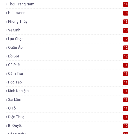
Thời Trang Nam
14
Halloween
13
Phong Thủy
13
Vệ Sinh
13
Lựa Chọn
12
Quần Áo
12
Đồ Bơi
12
Cà Phê
11
Cắm Trại
11
Học Tập
11
Kinh Nghiệm
11
Sai Lầm
11
Ô Tô
11
Điện Thoại
11
Bí Quyết
10