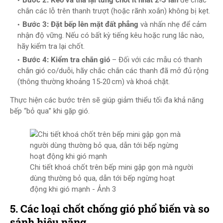
Bước 2: Kéo và thả lại từng chốt ít nhất 2‑3 lần
để chắc
chắn các lỗ trên thanh trượt (hoặc rãnh xoắn) không bị kẹt.
Bước 3: Đặt bếp lên mặt đất phẳng
và nhấn nhẹ để cảm
nhận độ vững. Nếu có bất kỳ tiếng kêu hoặc rung lắc nào,
hãy kiểm tra lại chốt.
Bước 4: Kiểm tra chắn gió
– Đối với các mẫu có thanh
chắn gió co/duỗi, hãy chắc chắn các thanh đã mở đủ rộng
(thông thường khoảng 15‑20 cm) và khoá chặt.
Thực hiện các bước trên sẽ giúp giảm thiểu tối đa khả năng
bếp “bỏ qua” khi gặp gió.
Chi tiết khoá chốt trên bếp mini gập gọn mà người
dùng thường bỏ qua, dẫn tới bếp ngừng hoạt
động khi gió mạnh - Ảnh 3
5. Các loại chốt chống gió phổ biến và so
sánh hiệu năng