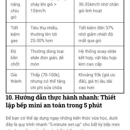
năng
cháy khi gió >
30‑35 km/h nhờ chắn
chịu
15 km/h
gió linh hoạt
gió
Tiết
Tiêu thụ nhiều,
Tiết kiệm đến 37%
kiệm
thường lên tới
nhờ giảm nhiệt độ
gas
25‑30% hơn
mất qua gió
Độ
Thường dùng loại
Hệ thống xoay‑slide
bền
slide đơn giản, dễ
kết hợp, vật liệu hợp
chốt
mòn
kim cao cấp
Giá
Thấp (70‑100k),
Khoảng 93k (giá ưu
thành
nhưng có thể tăng
đãi), giá trị lâu dài
chi phí sửa chữa
cao hơn
10. Hướng dẫn thực hành nhanh: Thiết
lập bếp mini an toàn trong 5 phút
Để bạn có thể áp dụng ngay những kiến thức vừa học, dưới
đây là quy trình nhanh “5‑minute set‑up” cho bất kỳ bếp mini