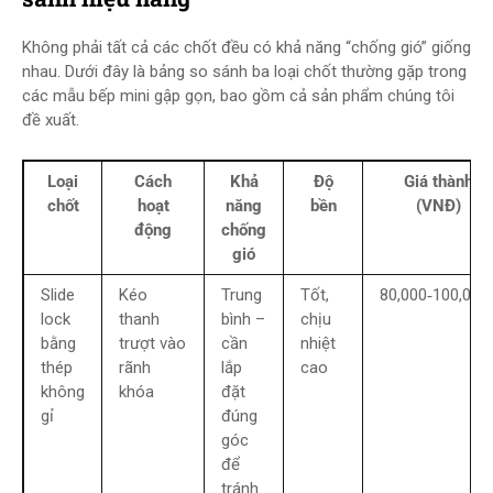
Không phải tất cả các chốt đều có khả năng “chống gió” giống
nhau. Dưới đây là bảng so sánh ba loại chốt thường gặp trong
các mẫu bếp mini gập gọn, bao gồm cả sản phẩm chúng tôi
đề xuất.
Loại
Cách
Khả
Độ
Giá thành
chốt
hoạt
năng
bền
(VNĐ)
động
chống
gió
Slide
Kéo
Trung
Tốt,
80,000‑100,000
lock
thanh
bình –
chịu
bằng
trượt vào
cần
nhiệt
thép
rãnh
lắp
cao
không
khóa
đặt
gỉ
đúng
góc
để
tránh