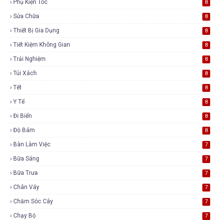
Phụ Kiện Tóc
8
Sửa Chữa
8
Thiết Bị Gia Dụng
8
Tiết Kiệm Không Gian
8
Trải Nghiệm
8
Túi Xách
8
Tết
8
Y Tế
8
Đi Biển
8
Độ Bám
8
Bàn Làm Việc
7
Bữa Sáng
7
Bữa Trưa
7
Chân Váy
7
Chăm Sóc Cây
7
Chạy Bộ
7