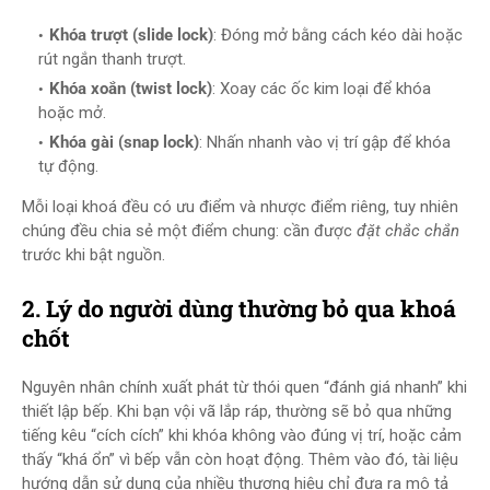
Khóa trượt (slide lock)
: Đóng mở bằng cách kéo dài hoặc
rút ngắn thanh trượt.
Khóa xoắn (twist lock)
: Xoay các ốc kim loại để khóa
hoặc mở.
Khóa gài (snap lock)
: Nhấn nhanh vào vị trí gập để khóa
tự động.
Mỗi loại khoá đều có ưu điểm và nhược điểm riêng, tuy nhiên
chúng đều chia sẻ một điểm chung: cần được
đặt chắc chắn
trước khi bật nguồn.
2. Lý do người dùng thường bỏ qua khoá
chốt
Nguyên nhân chính xuất phát từ thói quen “đánh giá nhanh” khi
thiết lập bếp. Khi bạn vội vã lắp ráp, thường sẽ bỏ qua những
tiếng kêu “cích cích” khi khóa không vào đúng vị trí, hoặc cảm
thấy “khá ổn” vì bếp vẫn còn hoạt động. Thêm vào đó, tài liệu
hướng dẫn sử dụng của nhiều thương hiệu chỉ đưa ra mô tả