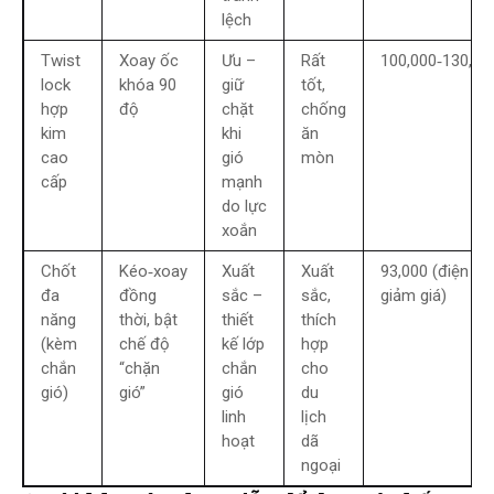
lệch
Twist
Xoay ốc
Ưu –
Rất
100,000‑130,00
lock
khóa 90
giữ
tốt,
hợp
độ
chặt
chống
kim
khi
ăn
cao
gió
mòn
cấp
mạnh
do lực
xoắn
Chốt
Kéo‑xoay
Xuất
Xuất
93,000 (điện tử
đa
đồng
sắc –
sắc,
giảm giá)
năng
thời, bật
thiết
thích
(kèm
chế độ
kế lớp
hợp
chắn
“chặn
chắn
cho
gió)
gió”
gió
du
linh
lịch
hoạt
dã
ngoại