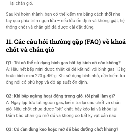
lại chắn gió.
Sau khi hoàn thành, bạn có thể kiểm tra bằng cách thổi nhẹ
tay qua phía trên ngọn lửa – nếu lửa ổn định và không giật, hệ
thống chốt và chắn gió đã được cài đặt đúng.
11. Các câu hỏi thường gặp (FAQ) về khoá
chốt và chắn gió
Q1: Tôi có thể sử dụng bình gas bất kỳ kích cỡ nào không?
A: Hầu hết bếp mini được thiết kế để kết nối với bình gas 13 kg
hoặc bình mini 220 g‑450 g. Khi sử dụng bình nhỏ, cần kiểm tra
ống nối có phù hợp và độ áp suất ổn định.
Q2: Khi bếp ngừng hoạt động trong gió, tôi phải làm gì?
A: Ngay lập tức tắt nguồn gas, kiểm tra lại các chốt và chắn
gió. Nếu chốt chưa được “bịt” chặt, hãy kéo lại và khóa lại.
Đảm bảo chắn gió mở đủ và không có bất kỳ vật cản nào.
Q3: Có cần dùng keo hoặc mỡ để bảo dưỡng chốt không?